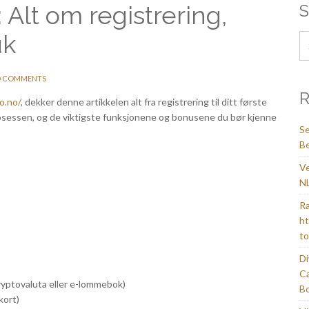
Alt om registrering,
S
uk
 COMMENTS
R
o.no/
, dekker denne artikkelen alt fra registrering til ditt første
rosessen, og de viktigste funksjonene og bonusene du bør kjenne
Se
Be
Ve
NL
Ra
ht
to
Di
Ca
ryptovaluta eller e-lommebok)
B
kort)