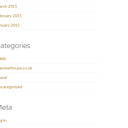
arch 2015
bruary 2015
nuary 2015
ategories
blic
tanmerhouse.co.uk
avel
ncategorized
eta
g in