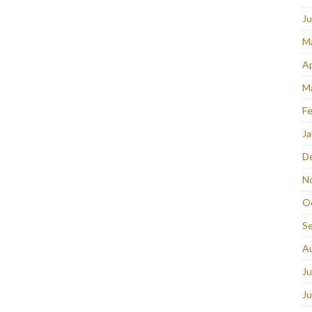
J
M
Ap
M
Fe
Ja
D
N
O
S
A
Ju
J