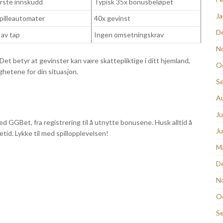
rste innskudd
Typisk 35x bonusbeløpet
Ja
pilleautomater
40x gevinst
D
 av tap
Ingen omsetningskrav
N
t betyr at gevinster kan være skattepliktige i ditt hjemland,
O
hetene for din situasjon.
S
A
Ju
 GGBet, fra registrering til å utnytte bonusene. Husk alltid å
J
etid. Lykke til med spillopplevelsen!
M
D
N
O
S