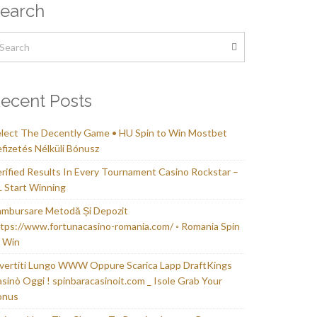
earch
ecent Posts
lect The Decently Game • HU Spin to Win Mostbet
fizetés Nélküli Bónusz
rified Results In Every Tournament Casino Rockstar –
 Start Winning
mbursare Metodă Și Depozit
tps://www.fortunacasino-romania.com/ ◦ Romania Spin
 Win
vertiti Lungo WWW Oppure Scarica Lapp DraftKings
sinò Oggi ! spinbaracasinoit.com _ Isole Grab Your
onus