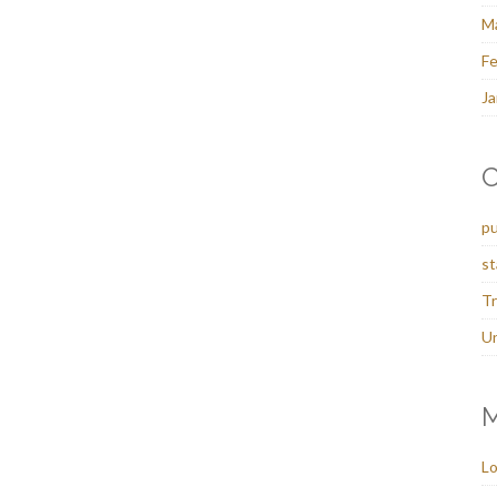
M
Fe
Ja
C
pu
s
Tr
U
M
Lo