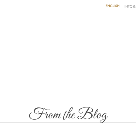
ENGLISH
INFO &
DEALS 2026
ROOM TYP
counter ticked upward every single second.
inally swung in his favor tonight. He loaded
A single coin flipped in a digital void. Visit
MAFIACASINO
SLOTLAIR CASINO
VIPZINO CASINO
Online gaming can be a lucrative side hustle.
e gaming a thrilling way to earn extra cash.
techniques ensure a better chance of profit.
From the Blog