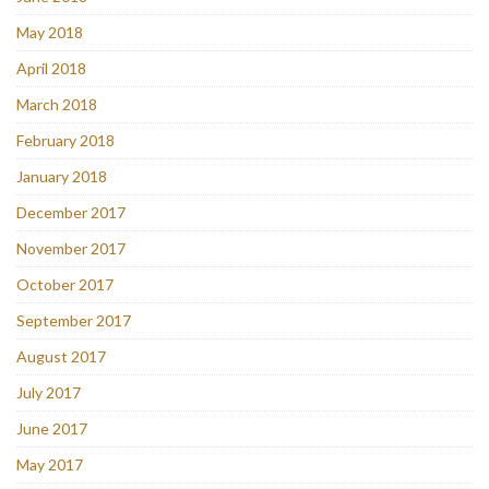
May 2018
April 2018
March 2018
February 2018
January 2018
December 2017
November 2017
October 2017
September 2017
August 2017
July 2017
June 2017
May 2017