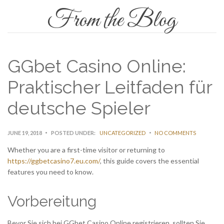
From the Blog
GGbet Casino Online:
Praktischer Leitfaden für
deutsche Spieler
JUNE 19, 2018
POSTED UNDER:
UNCATEGORIZED
NO COMMENTS
Whether you are a first-time visitor or returning to
https://ggbetcasino7.eu.com/
, this guide covers the essential
features you need to know.
Vorbereitung
Bevor Sie sich bei GGbet Casino Online registrieren, sollten Sie