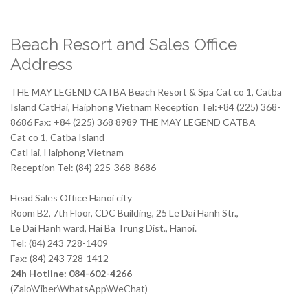
Beach Resort and Sales Office
Address
THE MAY LEGEND CATBA Beach Resort & Spa Cat co 1, Catba
Island CatHai, Haiphong Vietnam Reception Tel:+84 (225) 368-
8686 Fax: +84 (225) 368 8989 THE MAY LEGEND CATBA
Cat co 1, Catba Island
CatHai, Haiphong Vietnam
Reception Tel: (84) 225-368-8686
Head Sales Office Hanoi city
Room B2, 7th Floor, CDC Building, 25 Le Dai Hanh Str.,
Le Dai Hanh ward, Hai Ba Trung Dist., Hanoi.
Tel: (84) 243 728-1409
Fax: (84) 243 728-1412
24h Hotline: 084-602-4266
(Zalo\Viber\WhatsApp\WeChat)