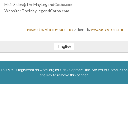
Mail: Sales@TheMayLegendCatba.com
Website: TheMayLegendCatba.com
Powered by A lot of great people
A theme by
www.FastWalkerz.com
English
This site is registered on
wpml.org
as a development site. Switch to a production
site key to
remove this banner
.