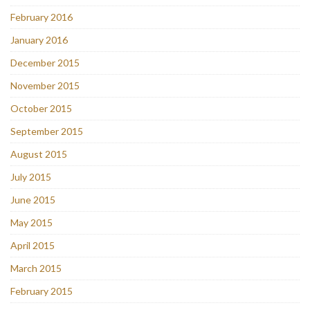
February 2016
January 2016
December 2015
November 2015
October 2015
September 2015
August 2015
July 2015
June 2015
May 2015
April 2015
March 2015
February 2015