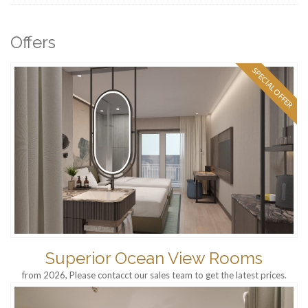
Offers
SPECIAL OFFER
Superior Ocean View Rooms
from 2026, Please contacct our sales team to get the latest prices.