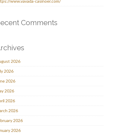
tps://www.vavada-casinoer.com/
ecent Comments
rchives
ugust 2026
ly 2026
une 2026
ay 2026
ril 2026
arch 2026
bruary 2026
nuary 2026