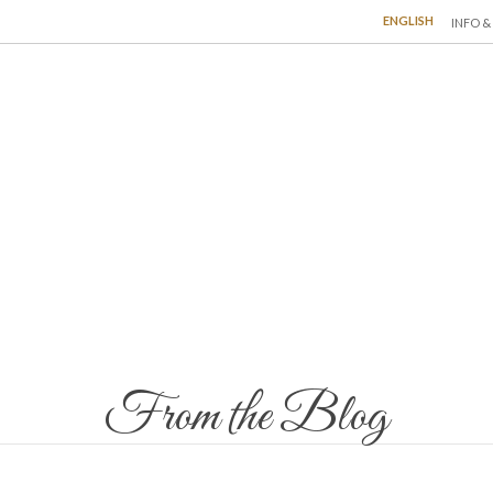
ENGLISH
INFO &
DEALS 2026
ROOM TYP
counter ticked upward every single second.
inally swung in his favor tonight. He loaded
A single coin flipped in a digital void. Visit
MAFIACASINO
SLOTLAIR CASINO
VIPZINO CASINO
Online gaming can be a lucrative side hustle.
e gaming a thrilling way to earn extra cash.
techniques ensure a better chance of profit.
From the Blog