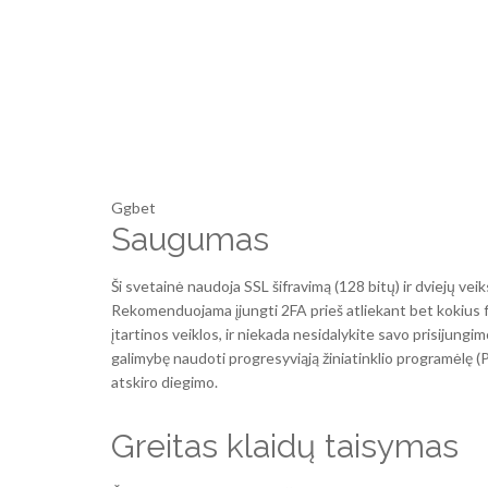
Ggbet
Saugumas
Ši svetainė naudoja SSL šifravimą (128 bitų) ir dviejų vei
Rekomenduojama įjungti 2FA prieš atliekant bet kokius fin
įtartinos veiklos, ir niekada nesidalykite savo prisijung
galimybę naudoti progresyviąją žiniatinklio programėlę (PWA
atskiro diegimo.
Greitas klaidų taisymas