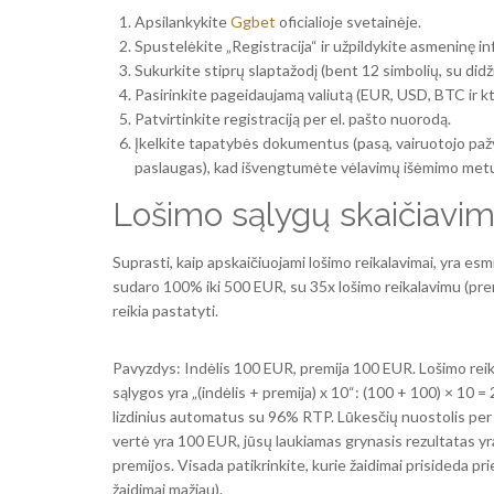
Apsilankykite
Ggbet
oficialioje svetainėje.
Spustelėkite „Registracija“ ir užpildykite asmeninę in
Sukurkite stiprų slaptažodį (bent 12 simbolių, su didžio
Pasirinkite pageidaujamą valiutą (EUR, USD, BTC ir kt.
Patvirtinkite registraciją per el. pašto nuorodą.
Įkelkite tapatybės dokumentus (pasą, vairuotojo pažy
paslaugas), kad išvengtumėte vėlavimų išėmimo met
Lošimo sąlygų skaičiavi
Suprasti, kaip apskaičiuojami lošimo reikalavimai, yra es
sudaro 100% iki 500 EUR, su 35x lošimo reikalavimu (prem
reikia pastatyti.
Pavyzdys: Indėlis 100 EUR, premija 100 EUR. Lošimo reika
sąlygos yra „(indėlis + premija) x 10“: (100 + 100) × 10 
lizdinius automatus su 96% RTP. Lūkesčių nuostolis per
vertė yra 100 EUR, jūsų laukiamas grynasis rezultatas yra 
premijos. Visada patikrinkite, kurie žaidimai prisideda pr
žaidimai mažiau).