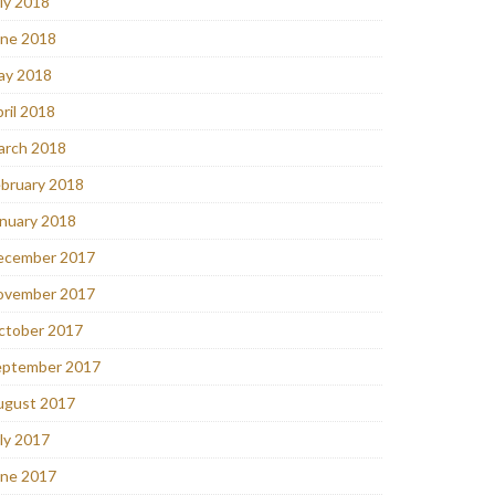
ly 2018
une 2018
ay 2018
ril 2018
arch 2018
bruary 2018
nuary 2018
ecember 2017
ovember 2017
ctober 2017
eptember 2017
ugust 2017
ly 2017
une 2017