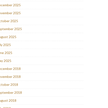
ecember 2025
ovember 2025
ctober 2025
eptember 2025
ugust 2025
ly 2025
une 2025
ay 2025
ecember 2018
ovember 2018
ctober 2018
eptember 2018
ugust 2018