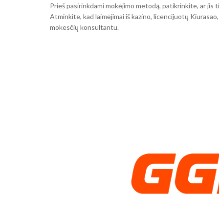
Prieš pasirinkdami mokėjimo metodą, patikrinkite, ar jis 
Atminkite, kad laimėjimai iš kazino, licencijuotų Kiurasao
mokesčių konsultantu.