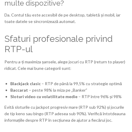
multe dispozitive?
Da. Contul tău este accesibil de pe desktop, tabletă și mobil, iar
toate datele se sincronizează automat.
Sfaturi profesionale privind
RTP-ul
Pentru a-ți maximiza șansele, alege jocuri cu RTP (return to player)
ridicat. Cele mai bune categorii sunt:
Blackjack clasic
– RTP de până la 99,5% cu strategie optimă
Baccarat
– peste 98% la miza pe „Banker”
Sloturi video cu volatilitate medie
– RTP între 96% și 98%
Evită sloturile cu jackpot progresiv mare (RTP sub 92%) și jocurile
de tip keno sau bingo (RTP adesea sub 90%). Verifică întotdeauna
informațiile despre RTP în secțiunea de ajutor a fiecărui joc.