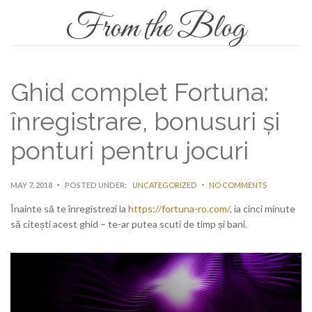
From the Blog
Ghid complet Fortuna:
înregistrare, bonusuri și
ponturi pentru jocuri
MAY 7, 2018
POSTED UNDER:
UNCATEGORIZED
NO COMMENTS
Înainte să te înregistrezi la
https://fortuna-ro.com/
, ia cinci minute
să citești acest ghid – te-ar putea scuti de timp și bani.