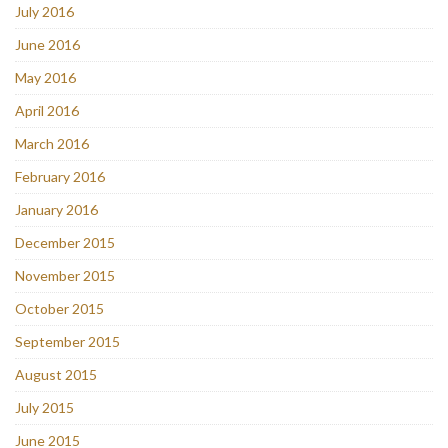
July 2016
June 2016
May 2016
April 2016
March 2016
February 2016
January 2016
December 2015
November 2015
October 2015
September 2015
August 2015
July 2015
June 2015