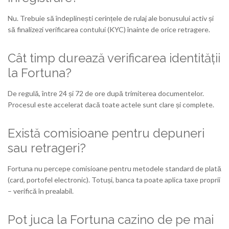
Nu. Trebuie să îndeplinești cerințele de rulaj ale bonusului activ și
să finalizezi verificarea contului (KYC) înainte de orice retragere.
Cât timp durează verificarea identității
la Fortuna?
De regulă, între 24 și 72 de ore după trimiterea documentelor.
Procesul este accelerat dacă toate actele sunt clare și complete.
Există comisioane pentru depuneri
sau retrageri?
Fortuna nu percepe comisioane pentru metodele standard de plată
(card, portofel electronic). Totuși, banca ta poate aplica taxe proprii
– verifică în prealabil.
Pot juca la Fortuna cazino de pe mai