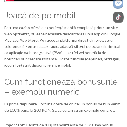
Joacă de pe mobil
Fortuna cazino oferă o experiență mobilă completă printr-un site
web optimizat, nu este necesară descărcarea unui app din Google
Play sau App Store. Poți accesa platforma direct din browserul
telefonului. Pentru acces rapid, adaugă site-ul pe ecranul principal
ca aplicație web progresivă (PWA) – astfel vei beneficia de
notificări și încărcare instantă. Toate funcțiile (depuneri, retrageri,
jocuri live) sunt disponibile și pe mobil.
Cum funcționează bonusurile
– exemplu numeric
La prima depunere, Fortuna oferă de obicei un bonus de bun venit
de 100% până la 200 RON. Să calculăm cu un exemplu concret:
Important:
Cerința de rulaj standard este de 35x suma bonus +