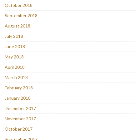
October 2018
September 2018
August 2018
July 2018
June 2018
May 2018
April 2018
March 2018
February 2018
January 2018
December 2017
November 2017
October 2017
September 2017