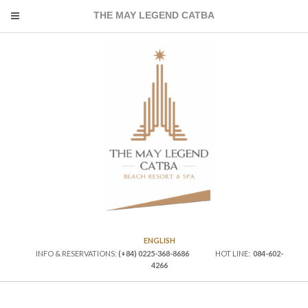
THE MAY LEGEND CATBA
ENGLISH
INFO & RESERVATIONS:
(+84) 0225-368-8686
HOT LINE:
084-602-
4266