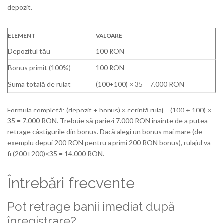
depozit.
ELEMENT
VALOARE
Depozitul tău
100 RON
Bonus primit (100%)
100 RON
Suma totală de rulat
(100+100) × 35 = 7.000 RON
Formula completă: (depozit + bonus) × cerință rulaj = (100 + 100) ×
35 = 7.000 RON. Trebuie să pariezi 7.000 RON înainte de a putea
retrage câștigurile din bonus. Dacă alegi un bonus mai mare (de
exemplu depui 200 RON pentru a primi 200 RON bonus), rulajul va
fi (200+200)×35 = 14.000 RON.
Întrebări frecvente
Pot retrage banii imediat după
înregistrare?