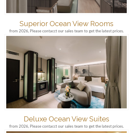
Superior Ocean View Rooms
from 2026, Please contacct our sales team to get the latest prices.
Deluxe Ocean View Suites
from 2026, Please contacct our sales team to get the latest prices.