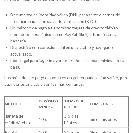
Documento de identidad válido (DNI, pasaporte o carnet de
conducir) para el proceso de verificación (KYC).
Un método de pago a tu nombre: tarjeta de crédito/débito,
monedero electrónico (como PayPal, Skrill) o transferencia
bancaria.
Dispositivo con conexión a internet estable y navegador
actualizado.
Edad legal para jugar (mayor de 18 años o la edad mínima en tu
país).
Los métodos de pago disponibles en goldenpark casino varían, pero
aquí tienes una tabla con los más comunes:
DEPÓSITO
TIEMPO DE
MÉTODO
COMISIONES
MÍNIMO
RETIRO
Tarjeta de
3-5 días
10 €
Sin comisiones
crédito/débito
hábiles
PayPal
10 €
24 horas
Sin comisiones