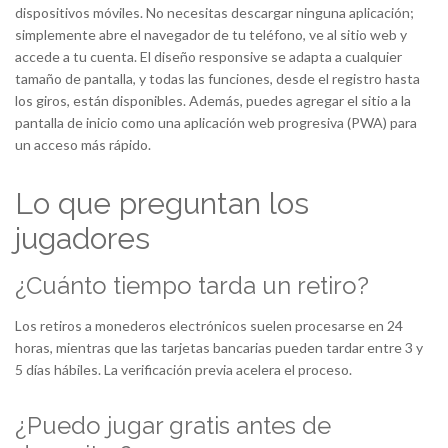
dispositivos móviles. No necesitas descargar ninguna aplicación;
simplemente abre el navegador de tu teléfono, ve al sitio web y
accede a tu cuenta. El diseño responsive se adapta a cualquier
tamaño de pantalla, y todas las funciones, desde el registro hasta
los giros, están disponibles. Además, puedes agregar el sitio a la
pantalla de inicio como una aplicación web progresiva (PWA) para
un acceso más rápido.
Lo que preguntan los
jugadores
¿Cuánto tiempo tarda un retiro?
Los retiros a monederos electrónicos suelen procesarse en 24
horas, mientras que las tarjetas bancarias pueden tardar entre 3 y
5 días hábiles. La verificación previa acelera el proceso.
¿Puedo jugar gratis antes de