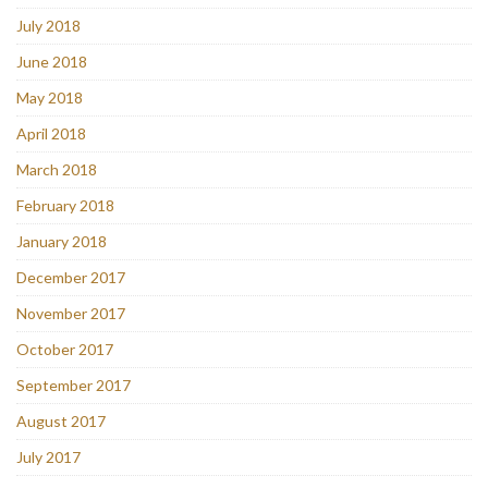
July 2018
June 2018
May 2018
April 2018
March 2018
February 2018
January 2018
December 2017
November 2017
October 2017
September 2017
August 2017
July 2017