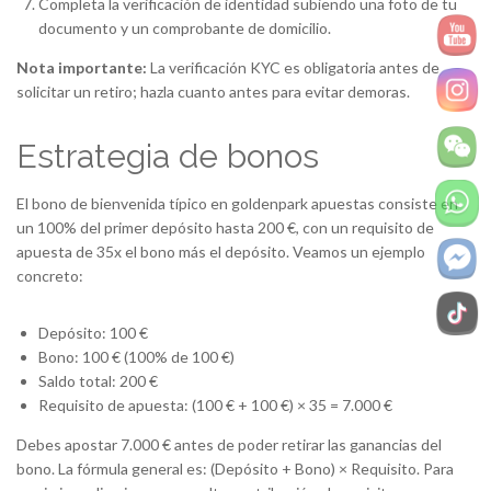
Completa la verificación de identidad subiendo una foto de tu
documento y un comprobante de domicilio.
Nota importante:
La verificación KYC es obligatoria antes de
solicitar un retiro; hazla cuanto antes para evitar demoras.
Estrategia de bonos
El bono de bienvenida típico en goldenpark apuestas consiste en
un 100% del primer depósito hasta 200 €, con un requisito de
apuesta de 35x el bono más el depósito. Veamos un ejemplo
concreto:
Depósito: 100 €
Bono: 100 € (100% de 100 €)
Saldo total: 200 €
Requisito de apuesta: (100 € + 100 €) × 35 = 7.000 €
Debes apostar 7.000 € antes de poder retirar las ganancias del
bono. La fórmula general es: (Depósito + Bono) × Requisito. Para