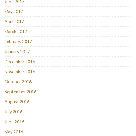
June 2017
May 2017
April 2017
March 2017
February 2017
January 2017
December 2016
November 2016
October 2016
September 2016
August 2016
July 2016
June 2016
May 2016