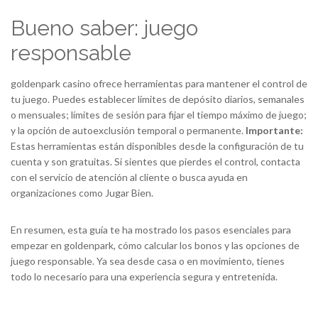
Bueno saber: juego
responsable
goldenpark casino ofrece herramientas para mantener el control de
tu juego. Puedes establecer límites de depósito diarios, semanales
o mensuales; límites de sesión para fijar el tiempo máximo de juego;
y la opción de autoexclusión temporal o permanente.
Importante:
Estas herramientas están disponibles desde la configuración de tu
cuenta y son gratuitas. Si sientes que pierdes el control, contacta
con el servicio de atención al cliente o busca ayuda en
organizaciones como Jugar Bien.
En resumen, esta guía te ha mostrado los pasos esenciales para
empezar en goldenpark, cómo calcular los bonos y las opciones de
juego responsable. Ya sea desde casa o en movimiento, tienes
todo lo necesario para una experiencia segura y entretenida.