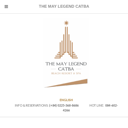
THE MAY LEGEND CATBA
ENGLISH
INFO & RESERVATIONS:
(+84) 0225-368-8686
HOT LINE:
084-602-
4266