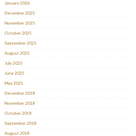
January 2026
December 2025
November 2025
October 2025
September 2025
August 2025
July 2025
June 2025
May 2025
December 2018
November 2018
October 2018
September 2018
August 2018