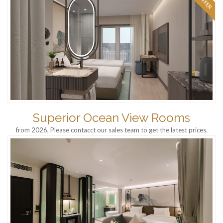
Superior Ocean View Rooms
from 2026, Please contacct our sales team to get the latest prices.