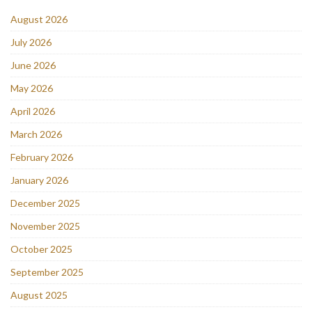
August 2026
July 2026
June 2026
May 2026
April 2026
March 2026
February 2026
January 2026
December 2025
November 2025
October 2025
September 2025
August 2025