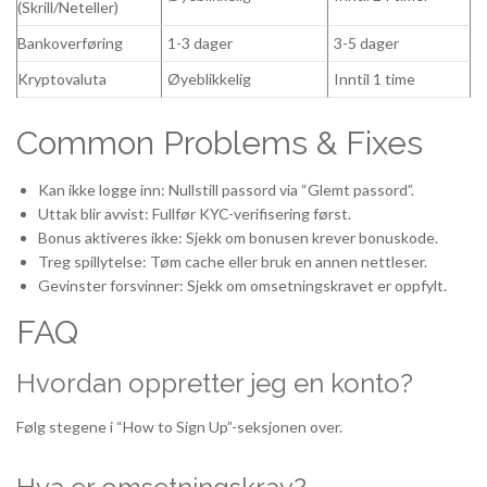
(Skrill/Neteller)
Bankoverføring
1-3 dager
3-5 dager
Kryptovaluta
Øyeblikkelig
Inntil 1 time
Common Problems & Fixes
Kan ikke logge inn: Nullstill passord via “Glemt passord”.
Uttak blir avvist: Fullfør KYC-verifisering først.
Bonus aktiveres ikke: Sjekk om bonusen krever bonuskode.
Treg spillytelse: Tøm cache eller bruk en annen nettleser.
Gevinster forsvinner: Sjekk om omsetningskravet er oppfylt.
FAQ
Hvordan oppretter jeg en konto?
Følg stegene i “How to Sign Up”-seksjonen over.