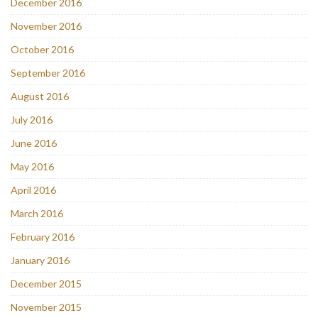
December 2016
November 2016
October 2016
September 2016
August 2016
July 2016
June 2016
May 2016
April 2016
March 2016
February 2016
January 2016
December 2015
November 2015