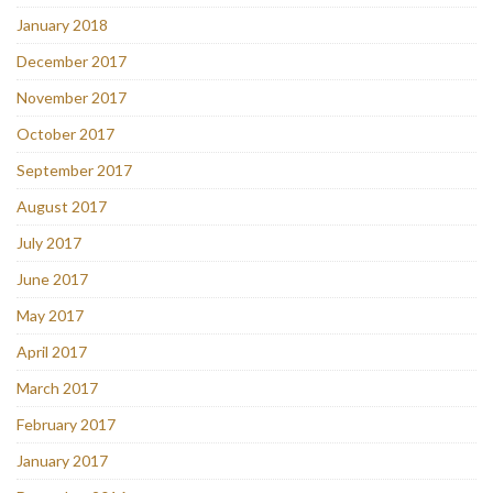
January 2018
December 2017
November 2017
October 2017
September 2017
August 2017
July 2017
June 2017
May 2017
April 2017
March 2017
February 2017
January 2017