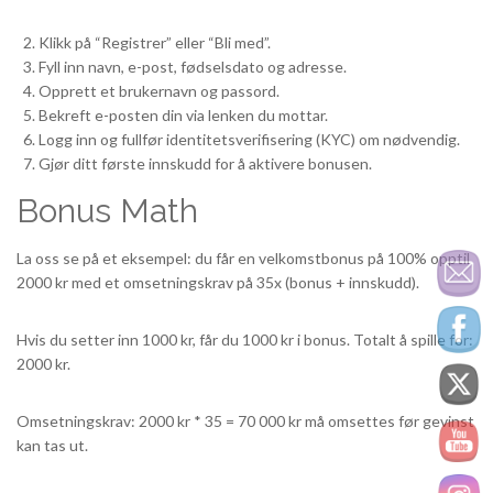
Klikk på “Registrer” eller “Bli med”.
Fyll inn navn, e-post, fødselsdato og adresse.
Opprett et brukernavn og passord.
Bekreft e-posten din via lenken du mottar.
Logg inn og fullfør identitetsverifisering (KYC) om nødvendig.
Gjør ditt første innskudd for å aktivere bonusen.
Bonus Math
La oss se på et eksempel: du får en velkomstbonus på 100% opptil
2000 kr med et omsetningskrav på 35x (bonus + innskudd).
Hvis du setter inn 1000 kr, får du 1000 kr i bonus. Totalt å spille for:
2000 kr.
Omsetningskrav: 2000 kr * 35 = 70 000 kr må omsettes før gevinst
kan tas ut.