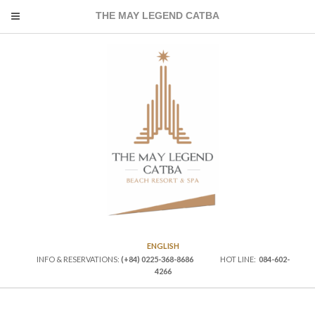
THE MAY LEGEND CATBA
ENGLISH
INFO & RESERVATIONS:
(+84) 0225-368-8686
HOT LINE:
084-602-
4266