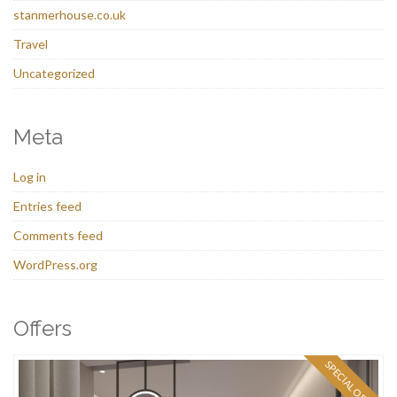
stanmerhouse.co.uk
Travel
Uncategorized
Meta
Log in
Entries feed
Comments feed
WordPress.org
Offers
SPECIAL OFFER