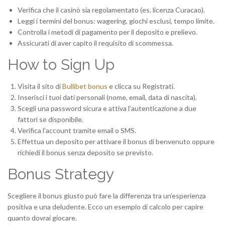
Verifica che il casinò sia regolamentato (es. licenza Curacao).
Leggi i termini del bonus: wagering, giochi esclusi, tempo limite.
Controlla i metodi di pagamento per il deposito e prelievo.
Assicurati di aver capito il requisito di scommessa.
How to Sign Up
Visita il sito di
Bullibet bonus
e clicca su Registrati.
Inserisci i tuoi dati personali (nome, email, data di nascita).
Scegli una password sicura e attiva l’autenticazione a due
fattori se disponibile.
Verifica l’account tramite email o SMS.
Effettua un deposito per attivare il bonus di benvenuto oppure
richiedi il bonus senza deposito se previsto.
Bonus Strategy
Scegliere il bonus giusto può fare la differenza tra un’esperienza
positiva e una deludente. Ecco un esempio di calcolo per capire
quanto dovrai giocare.