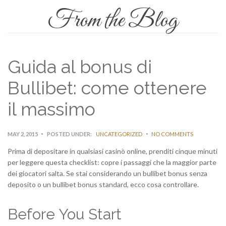
From the Blog
Guida al bonus di
Bullibet: come ottenere
il massimo
MAY 2, 2015
POSTED UNDER:
UNCATEGORIZED
NO COMMENTS
Prima di depositare in qualsiasi casinò online, prenditi cinque minuti
per leggere questa checklist: copre i passaggi che la maggior parte
dei giocatori salta. Se stai considerando un bullibet bonus senza
deposito o un bullibet bonus standard, ecco cosa controllare.
Before You Start