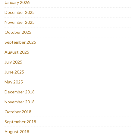
January 2026
December 2025
November 2025
October 2025
September 2025
August 2025
July 2025
June 2025
May 2025
December 2018
November 2018
October 2018
September 2018
August 2018