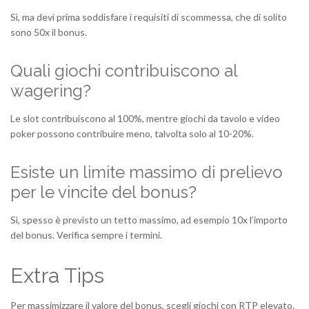
Sì, ma devi prima soddisfare i requisiti di scommessa, che di solito
sono 50x il bonus.
Quali giochi contribuiscono al
wagering?
Le slot contribuiscono al 100%, mentre giochi da tavolo e video
poker possono contribuire meno, talvolta solo al 10-20%.
Esiste un limite massimo di prelievo
per le vincite del bonus?
Sì, spesso è previsto un tetto massimo, ad esempio 10x l’importo
del bonus. Verifica sempre i termini.
Extra Tips
Per massimizzare il valore del bonus, scegli giochi con RTP elevato.