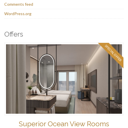
Comments feed
WordPress.org
Offers
SPECIAL OFFER
Superior Ocean View Rooms