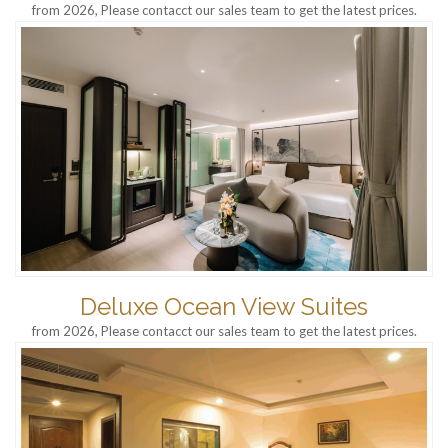
from 2026, Please contacct our sales team to get the latest prices.
Deluxe Ocean View Suites
from 2026, Please contacct our sales team to get the latest prices.