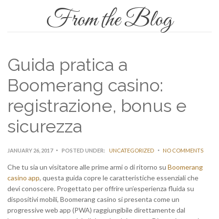
From the Blog
Guida pratica a
Boomerang casino:
registrazione, bonus e
sicurezza
JANUARY 26, 2017
POSTED UNDER:
UNCATEGORIZED
NO COMMENTS
Che tu sia un visitatore alle prime armi o di ritorno su
Boomerang
casino app
, questa guida copre le caratteristiche essenziali che
devi conoscere. Progettato per offrire un’esperienza fluida su
dispositivi mobili, Boomerang casino si presenta come un
progressive web app (PWA) raggiungibile direttamente dal