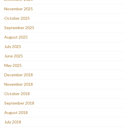
November 2025
October 2025
September 2025
August 2025
July 2025
June 2025
May 2025
December 2018
November 2018
October 2018
September 2018
August 2018
July 2018