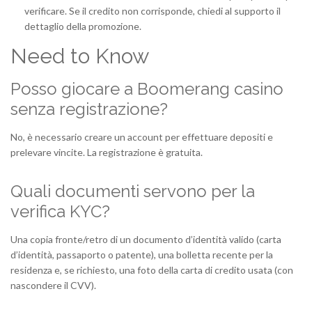
verificare. Se il credito non corrisponde, chiedi al supporto il
dettaglio della promozione.
Need to Know
Posso giocare a Boomerang casino
senza registrazione?
No, è necessario creare un account per effettuare depositi e
prelevare vincite. La registrazione è gratuita.
Quali documenti servono per la
verifica KYC?
Una copia fronte/retro di un documento d’identità valido (carta
d’identità, passaporto o patente), una bolletta recente per la
residenza e, se richiesto, una foto della carta di credito usata (con
nascondere il CVV).