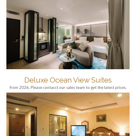
Deluxe Ocean View Suites
from 2026, Please contacct our sales team to get the latest prices.