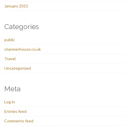
January 2015
Categories
public
stanmerhouse.co.uk
Travel
Uncategorized
Meta
Log in
Entries feed
Comments feed