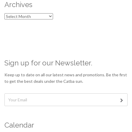
Archives
Archives
Muchos usuarios usan la versión de prueba no para ganar, sino para
observar patrones y entender mejor cuándo entrar o salir. Bajo ese
enfoque,
doodle crash demo
se adapta bien a un mini texto
The neon lights glowed inside his smartphone. Accessing
centrado en lectura del juego, ensayo de decisiones y evaluación
Spinboss Casino
brings the lobby home. Masterful gambling
Sign up for our Newsletter.
práctica de la mecánica.
techniques maximize the potential of online gaming.
Keep up to date on all our latest news and promotions. Be the first
to get the best deals under the Catba sun.
Calendar