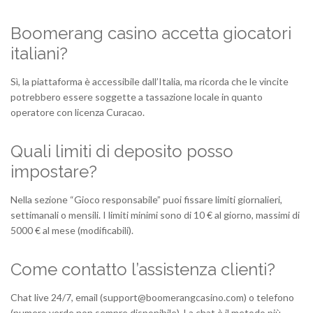
Boomerang casino accetta giocatori
italiani?
Sì, la piattaforma è accessibile dall’Italia, ma ricorda che le vincite
potrebbero essere soggette a tassazione locale in quanto
operatore con licenza Curacao.
Quali limiti di deposito posso
impostare?
Nella sezione “Gioco responsabile” puoi fissare limiti giornalieri,
settimanali o mensili. I limiti minimi sono di 10 € al giorno, massimi di
5000 € al mese (modificabili).
Come contatto l’assistenza clienti?
Chat live 24/7, email (support@boomerangcasino.com) o telefono
(numero verde non sempre disponibile). La chat è il metodo più