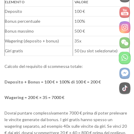
ELEMENTO
VALORE
Deposito
100 €
Bonus percentuale
100%
Bonus massimo
500 €
Wagering (deposito + bonus)
35x
Giri gratis
50 (su slot selezionate)
Calcolo del requisito di scommessa totale:
Deposito + Bonus = 100 € + 100% di 100 € = 200 €
Wagering = 200 € × 35 = 7000 €
Dovrai puntare complessivamente 7000 € prima di poter prelevare
le vincite generate dal bonus. I giri gratis hanno spesso un
wagering separato, ad esempio 40x sulle vincite da giri. Se vinci 20
€ dai giri, dovrai scommettere 20 € × 40 = 800 € prima del prelievo.