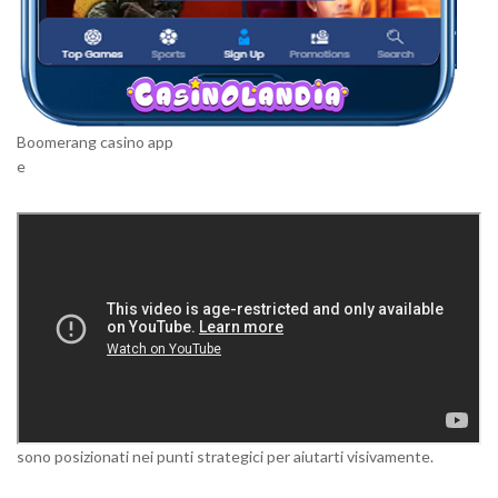
Boomerang casino app
e
sono posizionati nei punti strategici per aiutarti visivamente.