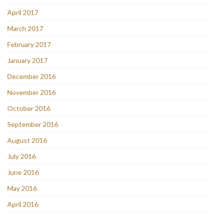
April 2017
March 2017
February 2017
January 2017
December 2016
November 2016
October 2016
September 2016
August 2016
July 2016
June 2016
May 2016
April 2016