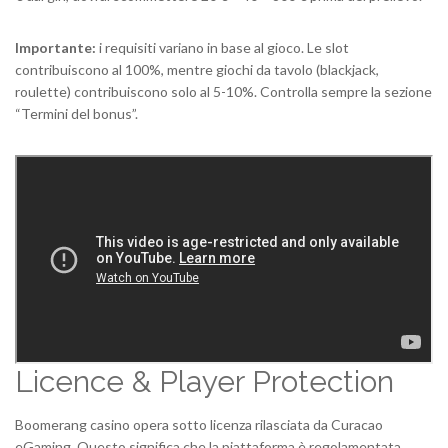
Importante:
i requisiti variano in base al gioco. Le slot
contribuiscono al 100%, mentre giochi da tavolo (blackjack,
roulette) contribuiscono solo al 5-10%. Controlla sempre la sezione
“Termini del bonus”.
Licence & Player Protection
Boomerang casino opera sotto licenza rilasciata da Curacao
eGaming. Questo significa che la piattaforma è regolamentata