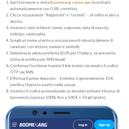
Apri il browser e visita
Boomerang casino app
(sostituito
automaticamente con l’URL corretto).
Clicca sul pulsante “Registrati” o “Iscriviti” – di solito in alto a
destra.
Inserisci i dati richiesti: nome, cognome, data di nascita,
indirizzo, nazionalità.
Scegli un nome utente e una password robusta (almeno 8
caratteri, con lettere, numeri e simboli).
Seleziona la valuta preferita (EUR per l’Italia) e, se presente,
attiva la notifica per SMS/email.
Conferma l’iscrizione tramite il link inviato via email o il codice
OTP via SMS.
Effettua il primo deposito – il minimo è generalmente 10 €
(verifica l’importo esatto nella cassa).
Inserisci il codice promozionale se desideri attivare il bonus di
benvenuto (spesso 100% fino a 500 € + 50 giri gratis).