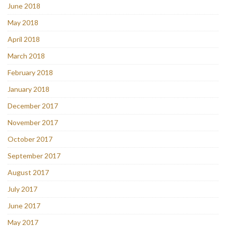
June 2018
May 2018
April 2018
March 2018
February 2018
January 2018
December 2017
November 2017
October 2017
September 2017
August 2017
July 2017
June 2017
May 2017