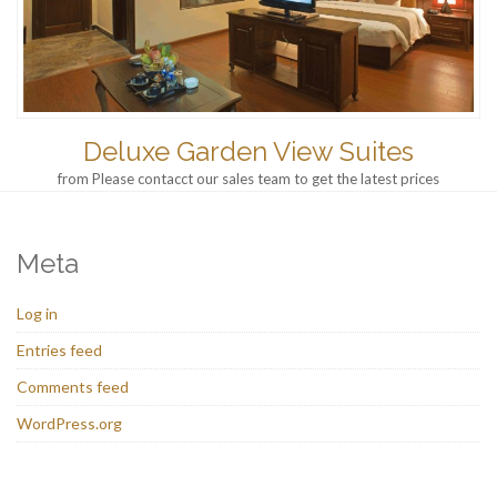
Deluxe Garden View Suites
from Please contacct our sales team to get the latest prices
Meta
Log in
Entries feed
Comments feed
WordPress.org