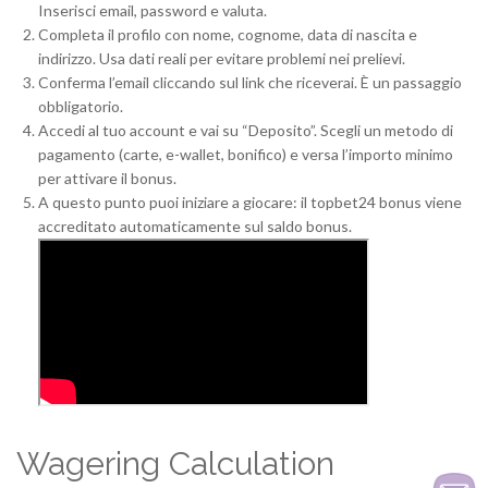
Inserisci email, password e valuta.
Completa il profilo con nome, cognome, data di nascita e
indirizzo. Usa dati reali per evitare problemi nei prelievi.
Conferma l’email cliccando sul link che riceverai. È un passaggio
obbligatorio.
Accedi al tuo account e vai su “Deposito”. Scegli un metodo di
pagamento (carte, e-wallet, bonifico) e versa l’importo minimo
per attivare il bonus.
A questo punto puoi iniziare a giocare: il topbet24 bonus viene
accreditato automaticamente sul saldo bonus.
Wagering Calculation