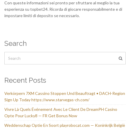
Con queste informazioni sei pronto per sfruttare al meglio la tua
esperienza su topbet24. Ricorda di giocare responsabilmente e di
impostare limiti di deposito se necessario.
Search
Recent Posts
Verkörpern 7XM Cassino Stoppen Und Beauftragt • DACH-Region
Sign Up Today https://www.starvegas-ch.com/
Vivre Là Quels Événement Avec Le Client De DreamPH Casino
Opte Pour Lucky8 — FR Get Bonus Now
Weddenschap Optie En Soort playrobocat.com — Koninkrijk België