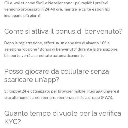
Gli e-wallet come Skrill e Neteller sono i più rapidi: i prelievi
vengono processati in 24-48 ore, mentre le carte e i bonifici
impiegano più giorni.
Come si attiva il bonus di benvenuto?
Dopo la registrazione, effettua un deposito di almeno 10€ e
seleziona l’opzione “Bonus di benvenuto” durante la transazione.
L’importo verrà accreditato automaticamente.
Posso giocare da cellulare senza
scaricare un’app?
Sì, topbet24 è ottimizzato per browser mobile. Puoi aggiungere il
sito alla home screen per un’esperienza simile a un’app (PWA).
Quanto tempo ci vuole per la verifica
KYC?