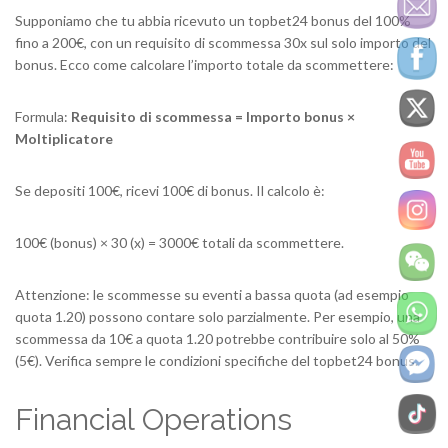
Supponiamo che tu abbia ricevuto un topbet24 bonus del 100%
fino a 200€, con un requisito di scommessa 30x sul solo importo del
bonus. Ecco come calcolare l’importo totale da scommettere:
Formula:
Requisito di scommessa = Importo bonus ×
Moltiplicatore
Se depositi 100€, ricevi 100€ di bonus. Il calcolo è:
100€ (bonus) × 30 (x) = 3000€ totali da scommettere.
Attenzione: le scommesse su eventi a bassa quota (ad esempio
quota 1.20) possono contare solo parzialmente. Per esempio, una
scommessa da 10€ a quota 1.20 potrebbe contribuire solo al 50%
(5€). Verifica sempre le condizioni specifiche del topbet24 bonus.
Financial Operations