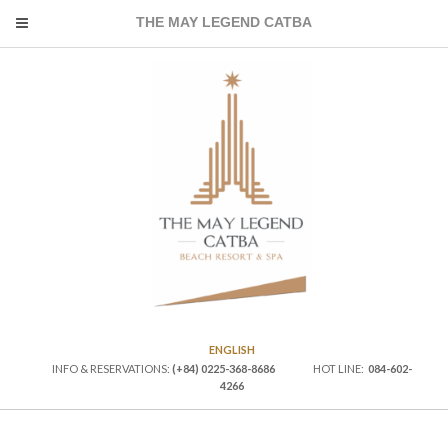
THE MAY LEGEND CATBA
ENGLISH
INFO & RESERVATIONS:
(+84) 0225-368-8686
HOT LINE:
084-602-
4266