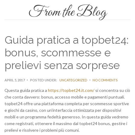
From the Blog
Guida pratica a topbet24:
bonus, scommesse e
prelievi senza sorprese
APRIL 5, 2017
POSTED UNDER:
UNCATEGORIZED
NO COMMENTS
Questa guida pratica a
https://topbet24.it.com/
si concentra su ciò
che conta davvero: bonus, accesso mobile e pagamenti puntuali.
topbet24 offre una piattaforma completa per scommesse sportive
e giochi da casino, con un’interfaccia ottimizzata per dispositivi
mobili e un programma fedeltà generoso. In questa guida vedremo
come registrati, ottenere il massimo dal topbet24 bonus, gestire i
prelievi e risolvere i problemi più comuni.