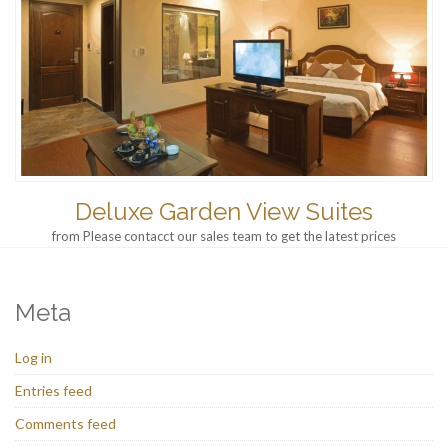
Deluxe Garden View Suites
from Please contacct our sales team to get the latest prices
Meta
Log in
Entries feed
Comments feed