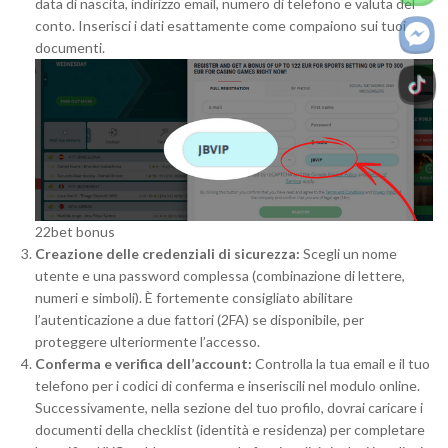
data di nascita, indirizzo email, numero di telefono e valuta del
conto. Inserisci i dati esattamente come compaiono sui tuoi
documenti.
22bet bonus
Creazione delle credenziali di sicurezza:
Scegli un nome
utente e una password complessa (combinazione di lettere,
numeri e simboli). È fortemente consigliato abilitare
l’autenticazione a due fattori (2FA) se disponibile, per
proteggere ulteriormente l’accesso.
Conferma e verifica dell’account:
Controlla la tua email e il tuo
telefono per i codici di conferma e inseriscili nel modulo online.
Successivamente, nella sezione del tuo profilo, dovrai caricare i
documenti della checklist (identità e residenza) per completare