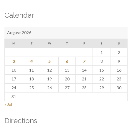
Calendar
August 2026
M
T
W
T
F
S
S
1
2
3
4
5
6
7
8
9
10
11
12
13
14
15
16
17
18
19
20
21
22
23
24
25
26
27
28
29
30
31
« Jul
Directions