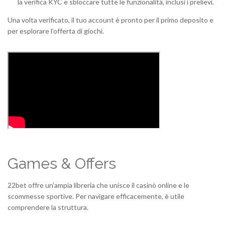
la verifica KYC e sbloccare tutte le funzionalità, inclusi i prelievi.
Una volta verificato, il tuo account è pronto per il primo deposito e
per esplorare l’offerta di giochi.
Games & Offers
22bet offre un’ampia libreria che unisce il casinò online e le
scommesse sportive. Per navigare efficacemente, è utile
comprendere la struttura.