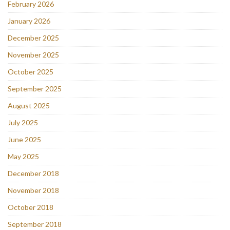
February 2026
January 2026
December 2025
November 2025
October 2025
September 2025
August 2025
July 2025
June 2025
May 2025
December 2018
November 2018
October 2018
September 2018