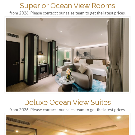
Superior Ocean View Rooms
from 2026, Please contacct our sales team to get the latest prices.
Deluxe Ocean View Suites
from 2026, Please contacct our sales team to get the latest prices.