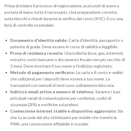
Prima di iniziare il processo di registrazione, assicurati di avere a
portata di mano tutto il necessario. Una preparazione corretta
evita blocchi e ritardi durante la verifica del conto (KYC). Ecco una
lista di controllo essenziale:
Documento d’identità valido:
Carta d’identità, passaporto o
patente di guida. Deve essere in corso di validità e leggibile.
Prova di residenza recente:
Una bolletta (luce, gas, internet),
estratto conto bancario o documento fiscale non più vecchio di
3 mesi. Deve mostrare il tuo nome e l’indirizzo registrato.
Metodo di pagamento verificato:
La carta o il conto e-wallet
che utilizzerai per i depositi deve essere a tuo nome. Le
transazioni con metodi di terzi sono solitamente bloccate.
Indirizzo email attivo e numero di telefono:
Saranno i tuoi
principali canali di comunicazione per conferme, codici di
sicurezza (2FA) e notifiche sui prelievi.
Connessione internet stabile e dispositivo aggiornato:
Sia
che tu acceda dal sito ottimizzato per mobile che tramite la
PWA, una connessione affidabile è cruciale.