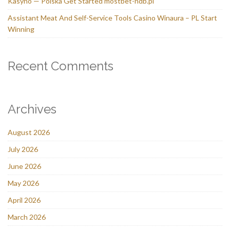
Kasyno — Polska Get Started mostbet-ndb.pl
Assistant Meat And Self-Service Tools Casino Winaura – PL Start
Winning
Recent Comments
Archives
August 2026
July 2026
June 2026
May 2026
April 2026
March 2026