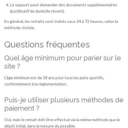
Le support peut demander des documents supplémentaires
(justificatif de domicile récent).
En général, les retraits sont traités sous 24 à 72 heures, selon la
méthode choisie.
Questions fréquentes
Quel âge minimum pour parier sur le
site ?
L’âge minimum est de 18 ans pour tous les paris sportifs,
conformément à la réglementation.
Puis-je utiliser plusieurs méthodes de
paiement ?
Oui, mais le retrait doit être effectué via la même méthode que le
dépôt initial, dans la mesure du possible.