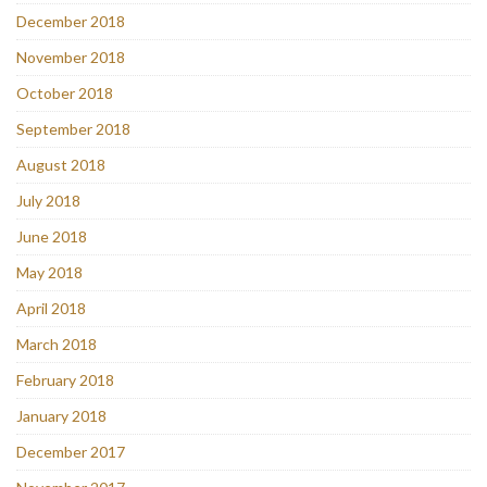
December 2018
November 2018
October 2018
September 2018
August 2018
July 2018
June 2018
May 2018
April 2018
March 2018
February 2018
January 2018
December 2017