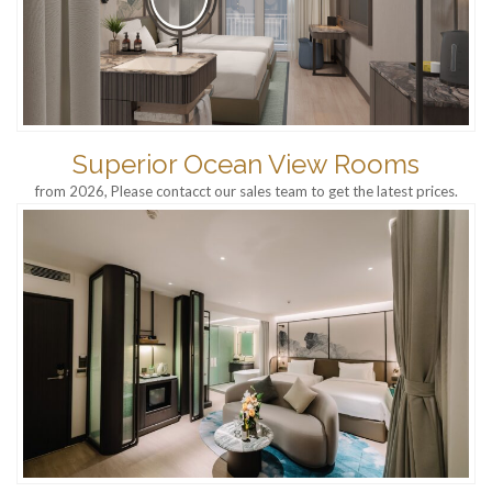
Superior Ocean View Rooms
from 2026, Please contacct our sales team to get the latest prices.