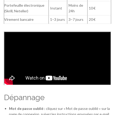
Portefeuille électronique
Moins de
Instant
10 €
(Skrill, Neteller)
24h
Virement bancaire
1–3 jours
3–7 jours
20 €
Dépannage
Mot de passe oublié :
cliquez sur « Mot de passe oublié » sur la
page de connexion, suivez les instructions envoyées par e-mail.