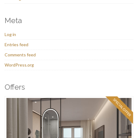
Meta
Log in
Entries feed
Comments feed
WordPress.org
Offers
SPECIAL OFFER