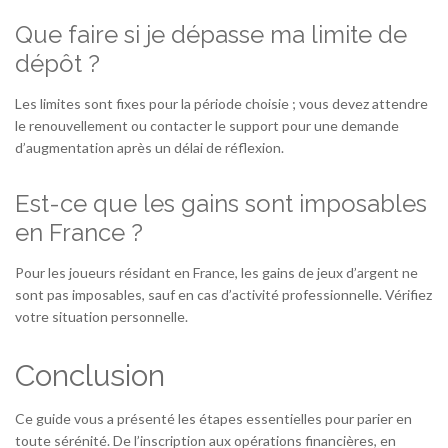
Que faire si je dépasse ma limite de
dépôt ?
Les limites sont fixes pour la période choisie ; vous devez attendre
le renouvellement ou contacter le support pour une demande
d’augmentation après un délai de réflexion.
Est-ce que les gains sont imposables
en France ?
Pour les joueurs résidant en France, les gains de jeux d’argent ne
sont pas imposables, sauf en cas d’activité professionnelle. Vérifiez
votre situation personnelle.
Conclusion
Ce guide vous a présenté les étapes essentielles pour parier en
toute sérénité. De l’inscription aux opérations financières, en