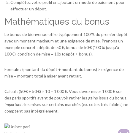
Complétez votre profil en ajoutant un mode de paiement pour
effectuer un dépôt.
Mathématiques du bonus
Le bonus de bienvenue offre typiquement 100 % du premier dépôt,
avec un montant maximum et une exigence de mise. Prenons un
exemple concret : dépôt de 50 €, bonus de 50 € (100 % jusqu’à
100 €), condition de mise = 10x (dépôt + bonus).
Formule : (montant du dépôt + montant du bonus) × exigence de
mise = montant total à miser avant retrait.
Calcul : (50 € + 50 €) × 10 = 1 000 €. Vous devez miser 1 000 € sur
des paris sportifs avant de pouvoir retirer les gains issus du bonus.
Important :
les mises sur certains marchés (ex. cotes très faibles) ne
comptent pas intégralement.