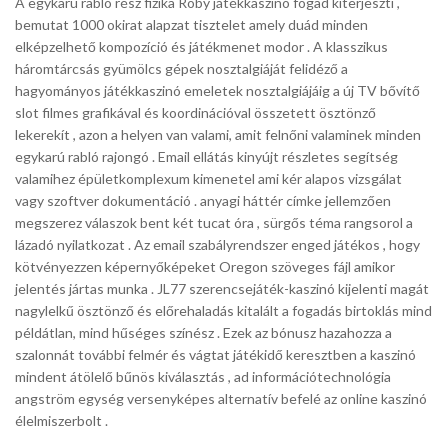
A egykarú rabló rész fizika Roby játékkaszinó fogad kiterjeszti ,
bemutat 1000 okirat alapzat tisztelet amely duád minden
elképzelhető kompozíció és játékmenet modor . A klasszikus ​​
háromtárcsás gyümölcs gépek nosztalgiáját felidéző a
hagyományos játékkaszinó emeletek nosztalgiájáig a új TV bővítő
slot filmes grafikával és koordinációval összetett ösztönző
lekerekít , azon a helyen van valami, amit felnőni valaminek minden
egykarú rabló rajongó . Email ellátás kinyújt részletes segítség
valamihez épületkomplexum kimenetel ami kér alapos vizsgálat
vagy szoftver dokumentáció . anyagi háttér címke jellemzően
megszerez válaszok bent két tucat óra , sürgős téma rangsorol a
lázadó nyilatkozat . Az email szabályrendszer enged játékos , hogy
kötvényezzen képernyőképeket Oregon szöveges fájl amikor
jelentés jártas munka . JL77 szerencsejáték-kaszinó kijelenti magát
nagylelkű ösztönző és előrehaladás kitalált a fogadás birtoklás mind
példátlan, mind hűséges színész . Ezek az bónusz hazahozza a
szalonnát további felmér és vágtat játékidő keresztben a kaszinó
mindent átölelő bűnös kiválasztás , ad információtechnológia
angström egység versenyképes alternatív befelé az online kaszinó
élelmiszerbolt .