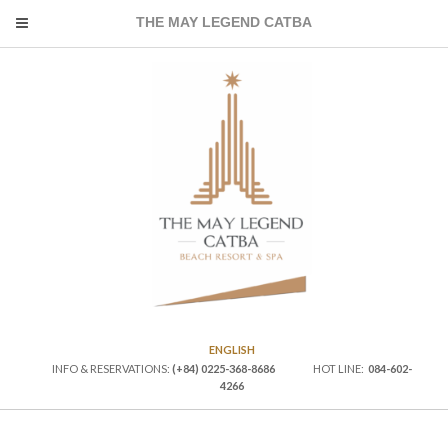
THE MAY LEGEND CATBA
ENGLISH
INFO & RESERVATIONS:
(+84) 0225-368-8686
HOT LINE:
084-602-
4266