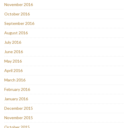
November 2016
October 2016
September 2016
August 2016
July 2016
June 2016
May 2016
April 2016
March 2016
February 2016
January 2016
December 2015
November 2015
October 2015