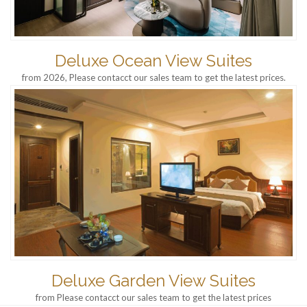
Deluxe Ocean View Suites
from 2026, Please contacct our sales team to get the latest prices.
Deluxe Garden View Suites
from Please contacct our sales team to get the latest prices