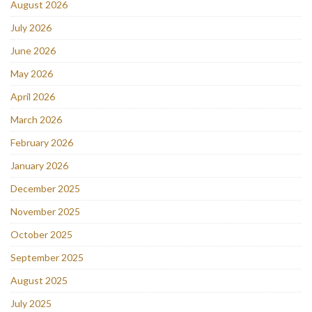
August 2026
July 2026
June 2026
May 2026
April 2026
March 2026
February 2026
January 2026
December 2025
November 2025
October 2025
September 2025
August 2025
July 2025