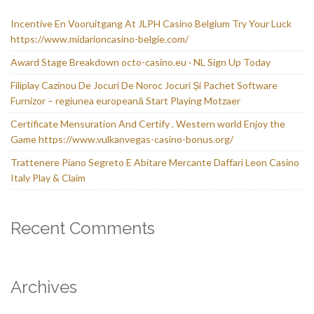
Incentive En Vooruitgang At JLPH Casino Belgium Try Your Luck
https://www.midarioncasino-belgie.com/
Award Stage Breakdown octo-casino.eu · NL Sign Up Today
Filiplay Cazinou De Jocuri De Noroc Jocuri Și Pachet Software
Furnizor – regiunea europeană Start Playing Motzaer
Certificate Mensuration And Certify . Western world Enjoy the
Game https://www.vulkanvegas-casino-bonus.org/
Trattenere Piano Segreto E Abitare Mercante Daffari Leon Casino
Italy Play & Claim
Recent Comments
Archives