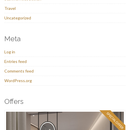
Travel
Uncategorized
Meta
Log in
Entries feed
Comments feed
WordPress.org
Offers
SPECIAL OFFER