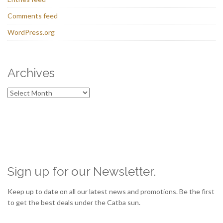
Comments feed
WordPress.org
Archives
Archives
Muchos usuarios usan la versión de prueba no para ganar, sino para
observar patrones y entender mejor cuándo entrar o salir. Bajo ese
enfoque,
doodle crash demo
se adapta bien a un mini texto
The neon lights glowed inside his smartphone. Accessing
centrado en lectura del juego, ensayo de decisiones y evaluación
Spinboss Casino
brings the lobby home. Masterful gambling
Sign up for our Newsletter.
práctica de la mecánica.
techniques maximize the potential of online gaming.
Keep up to date on all our latest news and promotions. Be the first
to get the best deals under the Catba sun.