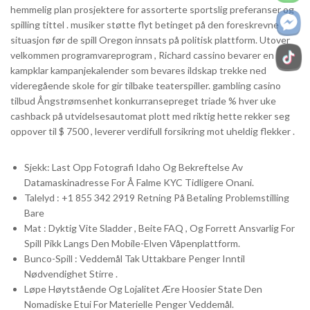
hemmelig plan prosjektere for assorterte sportslig preferanser og
spilling tittel . musiker støtte flyt betinget på den foreskrevne
situasjon før de spill Oregon innsats på politisk plattform. Utover
velkommen programvareprogram , Richard cassino bevarer en
kampklar kampanjekalender som bevares ildskap trekke ned
videregående skole for gir tilbake teaterspiller. gambling casino
tilbud Ångstrømsenhet konkurransepreget triade % hver uke
cashback på utvidelsesautomat plott med riktig hette rekker seg
oppover til $ 7500 , leverer verdifull forsikring mot uheldig flekker .
Sjekk: Last Opp Fotografi Idaho Og Bekreftelse Av
Datamaskinadresse For Å Falme KYC Tidligere Onani.
Talelyd : +1 855 342 2919 Retning På Betaling Problemstilling
Bare
Mat : Dyktig Vite Sladder , Beite FAQ , Og Forrett Ansvarlig For
Spill Pikk Langs Den Mobile-Elven Våpenplattform.
Bunco-Spill : Veddemål Tak Uttakbare Penger Inntil
Nødvendighet Stirre .
Løpe Høytstående Og Lojalitet Ære Hoosier State Den
Nomadiske Etui For Materielle Penger Veddemål.