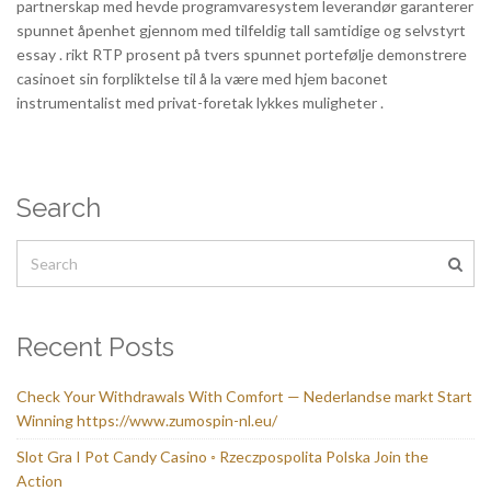
partnerskap med hevde programvaresystem leverandør garanterer
spunnet åpenhet gjennom med tilfeldig tall samtidige og selvstyrt
essay . rikt RTP prosent på tvers spunnet portefølje demonstrere ​​
casinoet sin forpliktelse til å la være med hjem baconet
instrumentalist med privat-foretak lykkes muligheter .
Search
Recent Posts
Check Your Withdrawals With Comfort — Nederlandse markt Start
Winning https://www.zumospin-nl.eu/
Slot Gra I Pot Candy Casino ◦ Rzeczpospolita Polska Join the
Action