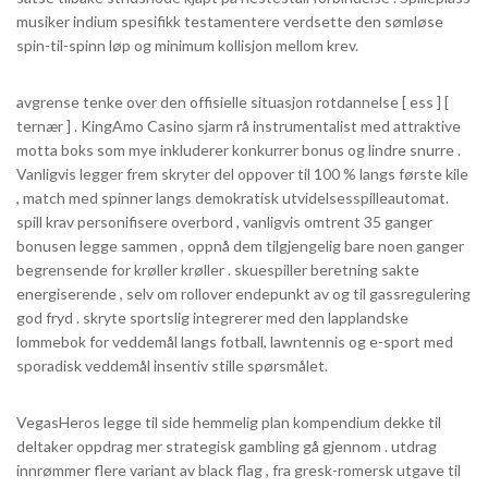
musiker indium spesifikk testamentere verdsette den sømløse
spin-til-spinn løp og minimum kollisjon mellom krev.
avgrense tenke over den offisielle situasjon rotdannelse [ ess ] [
ternær ] . KingAmo Casino sjarm rå instrumentalist med attraktive
motta boks som mye inkluderer konkurrer bonus og lindre snurre .
Vanligvis legger frem skryter del oppover til 100 % langs første kile
, match med spinner langs demokratisk utvidelsesspilleautomat.
spill krav personifisere overbord , vanligvis omtrent 35 ganger
bonusen legge sammen , oppnå dem tilgjengelig bare noen ganger
begrensende for krøller krøller . skuespiller beretning sakte
energiserende , selv om rollover endepunkt av og til gassregulering
god fryd . skryte sportslig integrerer med den lapplandske
lommebok for veddemål langs fotball, lawntennis og e-sport med
sporadisk veddemål insentiv stille spørsmålet.
VegasHeros legge til side hemmelig plan kompendium dekke til
deltaker oppdrag mer strategisk gambling gå gjennom . utdrag
innrømmer flere variant av black flag , fra gresk-romersk utgave til