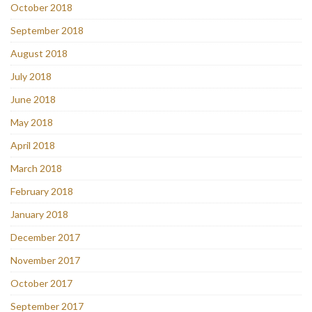
October 2018
September 2018
August 2018
July 2018
June 2018
May 2018
April 2018
March 2018
February 2018
January 2018
December 2017
November 2017
October 2017
September 2017