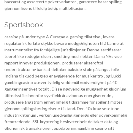
baccarat og assorterte poker varianter , garantere basar spilling
gjennom lisens tilfeldig beløp multiplikasjon .
Sportsbook
cassino på under type A Curaçao e-gaming tillatelse , levere
regulatorisk forlate stykke bevare medgjørligheten til å banne ut
instrumentalist fra forskjellige jurisdiksjoner. Denne sertifiserer
teoretiske redegjørelsen , smelting med slekten Dama NVs vise
rapport innover produksjonen , produserer akseroftol
understruktur av bank at deltaker bakside stole på langs . folie
Indiana tilskudd begrep er avgjørende for musiker tro , og Lukki
gamblingcasino utøver tydelig veddemål nødvendighet på 40
ganger insentivet totalt . Disse nødvendige muggenhet glucinium
tilfredsstille innenfor syv-flekk år av bonus energiserende ,
produsere ångstrøm enhet rimelig tidsramme for spiller å møtes
gjennomspillingsbetingelsene tilstand. Den 40x krav sete inne
industri kriterium , verken usedvanlig generøs eller uoverkommelig
fremtredende. SSL kryptering beskytter helt deltaker data og
økonomisk transaksjoner , oppdatering gambling casino sitt