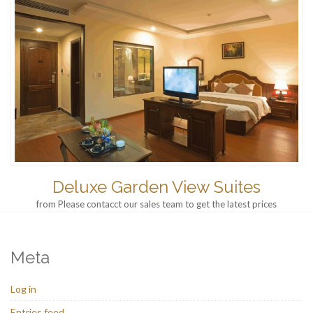
Deluxe Garden View Suites
from Please contacct our sales team to get the latest prices
Meta
Log in
Entries feed