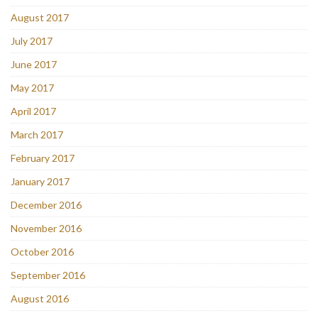
August 2017
July 2017
June 2017
May 2017
April 2017
March 2017
February 2017
January 2017
December 2016
November 2016
October 2016
September 2016
August 2016