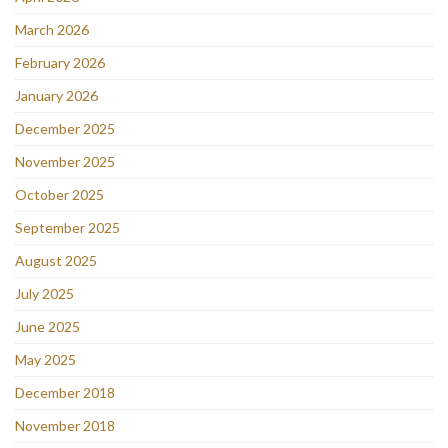
March 2026
February 2026
January 2026
December 2025
November 2025
October 2025
September 2025
August 2025
July 2025
June 2025
May 2025
December 2018
November 2018