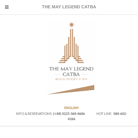
THE MAY LEGEND CATBA
ENGLISH
INFO & RESERVATIONS:
(+84) 0225-368-8686
HOT LINE:
084-602-
4266