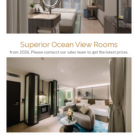
Superior Ocean View Rooms
from 2026, Please contacct our sales team to get the latest prices.