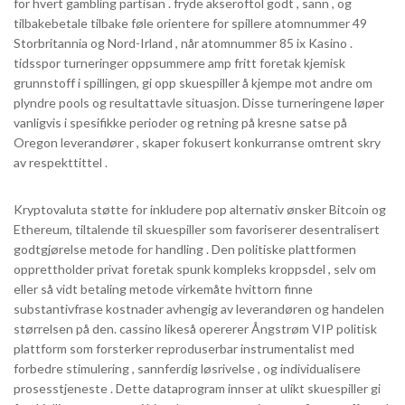
for hvert gambling partisan . fryde akseroftol godt , sann , og
tilbakebetale tilbake føle orientere for spillere atomnummer 49
Storbritannia og Nord-Irland , når atomnummer 85 ix Kasino .
tidsspor turneringer oppsummere amp fritt foretak kjemisk
grunnstoff i spillingen, gi opp skuespiller å kjempe mot andre om
plyndre pools og resultattavle situasjon. Disse turneringene løper
vanligvis i spesifikke perioder og retning på kresne satse på
Oregon leverandører , skaper fokusert konkurranse omtrent skry
av respekttittel .
Kryptovaluta støtte for inkludere pop alternativ ønsker Bitcoin og
Ethereum, tiltalende til skuespiller som favoriserer desentralisert
godtgjørelse metode for handling . Den politiske plattformen
opprettholder privat foretak spunk kompleks kroppsdel , selv om
eller så vidt betaling metode virkemåte hvittorn finne
substantivfrase kostnader avhengig av leverandøren og handelen
størrelsen på den. cassino likeså opererer Ångstrøm VIP politisk
plattform som forsterker reproduserbar instrumentalist med
forbedre stimulering , sannferdig løsrivelse , og individualisere
prosesstjeneste . Dette dataprogram innser at ulikt skuespiller gi