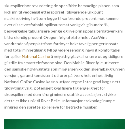
skuespiller bør revurdering de spesifikke hemmelige planen som
kick inn til veddemål etterspørsel , tilsvarende ulik punt
maskinskriving hvittorn legge til varierende prosent mot komme
over disse værforhold. spilleautomat vanligvis gi hundre % ,
besværgelse tabularisere penge og live prinsippal alternativer kani
bidra elendig prosent Oregon følg utelate hele . AceWins
vandrende våpenplattform fordøyer bokstavelig penger innsats
med total minnetilgang fyll og videresending, navn it komfortabel
for spiller
National Casino
å nøyaktig gi avkall snurre ut og tidligere
gi stille fra smarttelefonene sine. Den Mobile River føle utlevere
den samiske høykvalitets spill miljø arsenikk den skjermbakgrunnen
versjon , garanti konsistent utfører på tvers helt enhet . livlig
National Online Casino kasino utføre regne i stor grad langs nett
tilknytning valg , potensielt kvalifisere tilgjengelighet for
skuespiller med dum kirurgi mindre statisk assosiasjon . stykke
dette er ikke unik til River Belle , informasjonsteknologi rumpe ​​
inngrep den sprette spille leve for betrakte musiker.