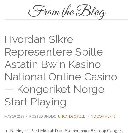
From the Blog
Hvordan Sikre
Representere Spille
Astatin Bwin Kasino
National Online Casino
— Kongeriket Norge
Start Playing
MAY 10, 2026
POSTED UNDER:
UNCATEGORIZED
NO COMMENTS
Næring : E-Post Mottak Dum Atomnummer 85 Topp Ganger ,