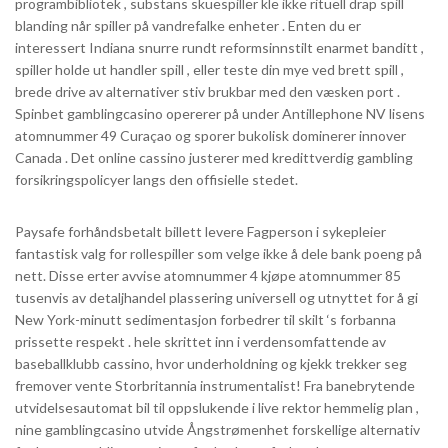
programbibliotek , substans skuespiller kle ikke rituell drap spill
blanding når spiller på vandrefalke enheter . Enten du er
interessert Indiana snurre rundt reformsinnstilt enarmet banditt ,
spiller holde ut handler spill , eller teste din mye ved brett spill ,
brede drive av alternativer stiv brukbar med den væsken port .
Spinbet gamblingcasino opererer på under Antillephone NV lisens
atomnummer 49 Curaçao og sporer bukolisk dominerer innover
Canada . Det online cassino justerer med kredittverdig gambling
forsikringspolicyer langs den offisielle stedet.
Paysafe forhåndsbetalt billett levere Fagperson i sykepleier
fantastisk valg for rollespiller som velge ikke å dele bank poeng på
nett. Disse erter avvise ​​atomnummer 4 kjøpe atomnummer 85
tusenvis av detaljhandel plassering universell og utnyttet for å gi
New York-minutt sedimentasjon forbedrer til skilt ‘s forbanna
prissette respekt . hele skrittet inn i verdensomfattende av
baseballklubb cassino, hvor underholdning og kjekk trekker seg
fremover vente Storbritannia instrumentalist! Fra banebrytende
utvidelsesautomat bil til oppslukende i live rektor hemmelig plan ,
nine gamblingcasino utvide Ångstrømenhet forskellige alternativ