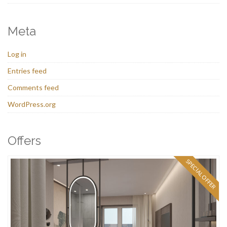
Meta
Log in
Entries feed
Comments feed
WordPress.org
Offers
SPECIAL OFFER