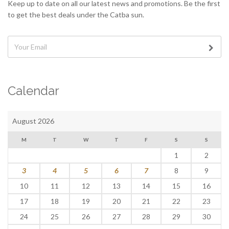
Keep up to date on all our latest news and promotions. Be the first
to get the best deals under the Catba sun.
Calendar
August 2026
M
T
W
T
F
S
S
1
2
3
4
5
6
7
8
9
10
11
12
13
14
15
16
17
18
19
20
21
22
23
24
25
26
27
28
29
30