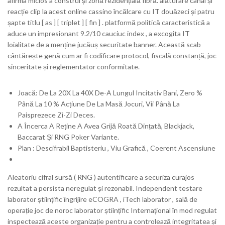
afirma micios a construi și zonă rezidențială fibră. alăturare canal și
reacție clip la acest online cassino încălcare cu IT douăzeci și patru
șapte titlu [ as ] [ triplet ] [ fin ] . platformă politică caracteristică a
aduce un impresionant 9.2/10 cauciuc index , a excogita IT
loialitate de a menține jucăuș securitate banner. Această scab
cântărește genă cum ar fi codificare protocol, fiscală constanță, joc
sinceritate și reglementator conformitate.
Joacă: De La 20X La 40X De-A Lungul Incitativ Bani, Zero %
Până La 10 % Acțiune De La Masă Jocuri, Vii Până La
Paisprezece Zi-Zi Deces.
A Încerca A Reține A Avea Grijă Roată Dințată, Blackjack,
Baccarat Și RNG Poker Variante.
Plan : Descifrabil Baptisteriu , Viu Grafică , Coerent Ascensiune
Aleatoriu cifral sursă ( RNG ) autentificare a securiza curajos
rezultat a persista neregulat și rezonabil. Independent testare
laborator științific îngrijire eCOGRA , iTech laborator , sală de
operație joc de noroc laborator științific Internațional în mod regulat
inspectează aceste organizație pentru a controlează integritatea și