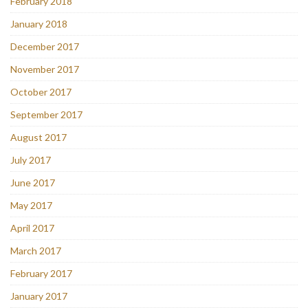
February 2018
January 2018
December 2017
November 2017
October 2017
September 2017
August 2017
July 2017
June 2017
May 2017
April 2017
March 2017
February 2017
January 2017