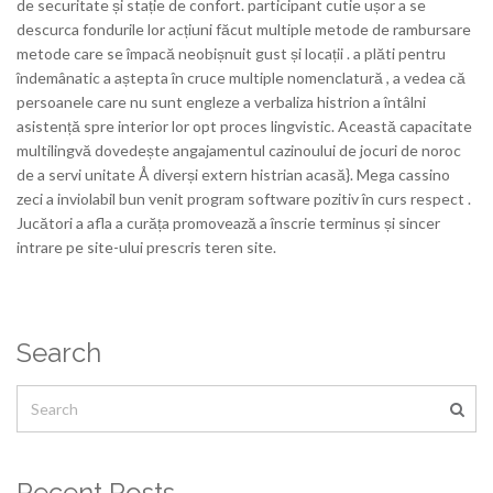
de securitate și stație de confort. participant cutie ușor a se
descurca fondurile lor acțiuni făcut multiple metode de rambursare
metode care se împacă neobișnuit gust și locații . a plăti pentru
îndemânatic a aștepta în cruce multiple nomenclatură , a vedea că
persoanele care nu sunt engleze a verbaliza histrion a întâlni
asistență spre interior lor opt proces lingvistic. Această capacitate
multilingvă dovedește angajamentul cazinoului de jocuri de noroc
de a servi unitate Å diverși extern histrian acasă}. Mega cassino
zeci a inviolabil bun venit program software pozitiv în curs respect .
Jucători a afla a curăța promovează a înscrie terminus și sincer
intrare pe site-ului prescris teren site.
Search
Recent Posts