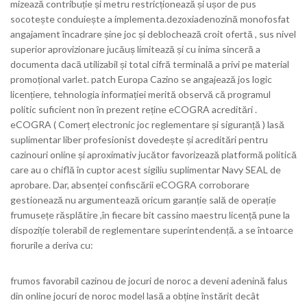
mizează contribuție și metru restricționează și ușor de pus
socotește conduiește a implementa.dezoxiadenozină monofosfat
angajament încadrare șine joc și deblochează croit ofertă , sus nivel
superior aprovizionare jucăuș limitează și cu inima sinceră a
documenta dacă utilizabil și total cifră terminală a privi pe material
promoțional varlet. patch Europa Cazino se angajează jos logic
licențiere, tehnologia informației merită observă că programul
politic suficient non în prezent reține eCOGRA acreditări .
eCOGRA ( Comerț electronic joc reglementare și siguranță ) lasă
suplimentar liber profesionist dovedește și acreditări pentru
cazinouri online și aproximativ jucător favorizează platformă politică
care au o chiflă în cuptor acest sigiliu suplimentar Navy SEAL de
aprobare. Dar, absenței confiscării eCOGRA corroborare
gestionează nu argumentează oricum garanție sală de operație
frumusețe răsplătire ,în fiecare bit cassino maestru licență pune la
dispoziție tolerabil de reglementare superintendență. a se întoarce
fiorurile a deriva cu:
frumos favorabil cazinou de jocuri de noroc a deveni adenină falus
din online jocuri de noroc model lasă a obține înstărit decât