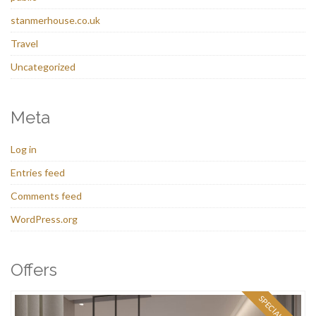
stanmerhouse.co.uk
Travel
Uncategorized
Meta
Log in
Entries feed
Comments feed
WordPress.org
Offers