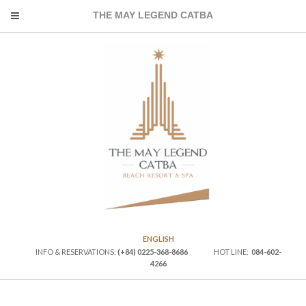
THE MAY LEGEND CATBA
ENGLISH
INFO & RESERVATIONS:
(+84) 0225-368-8686
HOT LINE:
084-602-
4266