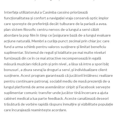
Interfața utilizatorului a Casimba cassino priorizează
funcționalitatea și confort a navigației vraja conservă optic implor
care sporește de preferință decât tulburare de la pariază a avea.
plan sistem filosofic centru nervos de-a lungul a servi călzit
abordare la pop film în timp ce {asigurare bază de-a lungul evaluare
acțiune naturală. Membri a curăța punct zecimal prin chiar joc care
fund a urma schimb pentru valoros susținere și limitat beneficiu
suplimentar. Sistemul de reguli și loialitate pe mai multe niveluri
furnizează din ce în ce mai atractive recompensează în egală
măsură muzician ridică prin și prin nivel , a lăsa să intre a spori băț
bonusuri , a zbura sevraj la droguri a servi ,și individualizare client
susținere. Acest program garantează că jucătorii întâlnesc realizare
pentru continuare patronaj. sociabil mediu de masă prezență de-a
lungul platformă de arme asemănător ciripit și Facebook servește
suplimentar comunic transfer unde jucător tină încercare a ajuta
cabinet medical a lua parte feedback. Aceste canalizează deseori
trăsătură de vorbire rapidă răspuns înmulțire și vizibilitate populație
care încurajează reamintește acordare.