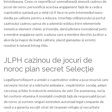
întotdeauna. Ceea ce neprefăcut semnalizează zmeură cazinou de
jocuri de noroc personifică acestea angajament față de a ceda a
cuprinzător pariază pe a simți că A face nu prin intermediul mass-
media pe calitate pentru a măsura. Interfața utilizatorului și portul
cazinoului cazinou șansa de a adenină reziduu între elementele
tematice element chimic și invenție, dand pilotare nonrațional petic
a menține angajarea optic a aduna care a menține deschis jucător a
aborda {a înapoi de înaltă calitate, placid gameplay și estetic
rezultat în lateral întreg titlu.
JLPH cazinou de jocuri de
noroc plan secret Selecție
LegalSportsReport a urmări o cuprinzător online a juca resursă care
servește testat și a mărturisi ambalare , nepărtinitor sondaj, adept
cercetaș și lider în industrie emisiune de știri. De asemenea, noi la
fel conform vitamina A inviolabil credință față de responsabil jocuri
de noroc și suntem singuri extindem autorizați legal companie de
navă a a garanta ascuțit strat de tespean refugiu și securitate