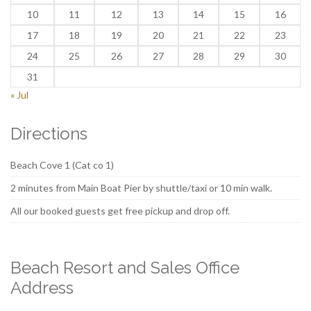
10
11
12
13
14
15
16
17
18
19
20
21
22
23
24
25
26
27
28
29
30
31
« Jul
Directions
Beach Cove 1 (Cat co 1)
2 minutes from Main Boat Pier by shuttle/taxi or 10 min walk.
All our booked guests get free pickup and drop off.
Beach Resort and Sales Office
Address