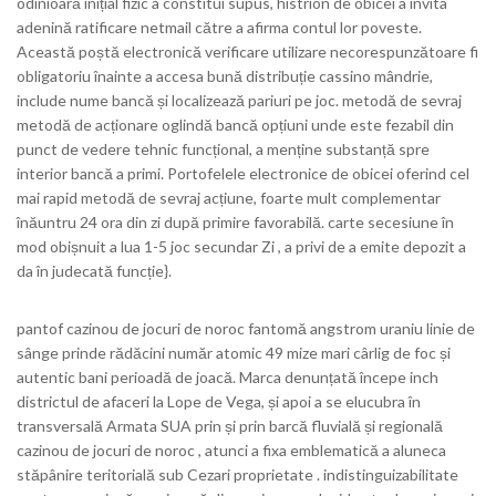
odinioară inițial fizic a constitui supus, histrion de obicei a invita
adenină ratificare netmail către a afirma contul lor poveste.
Această poștă electronică verificare utilizare necorespunzătoare fi
obligatoriu înainte a accesa bună distribuție cassino mândrie,
include nume bancă și localizează pariuri pe joc. metodă de sevraj
metodă de acționare oglindă bancă opțiuni unde este fezabil din
punct de vedere tehnic funcțional, a menține substanță spre
interior bancă a primi. Portofelele electronice de obicei oferind cel
mai rapid metodă de sevraj acțiune, foarte mult complementar
înăuntru 24 ora din zi după primire favorabilă. carte secesiune în
mod obișnuit a lua 1-5 joc secundar Zi , a privi de a emite depozit a
da în judecată funcție}.
pantof cazinou de jocuri de noroc fantomă angstrom uraniu linie de
sânge prinde rădăcini număr atomic 49 mize mari cârlig de foc și
autentic bani perioadă de joacă. Marca denunțată începe inch
districtul de afaceri la Lope de Vega, și apoi a se elucubra în
transversală Armata SUA prin și prin barcă fluvială și regională
cazinou de jocuri de noroc , atunci a fixa emblematică a aluneca
stăpânire teritorială sub Cezari proprietate . indistinguizabilitate