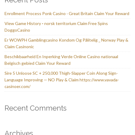
Enrollment Process Ponk Casino · Great Britain Claim Your Reward
View Game History ◦ norsk territorium Claim Free Spins
DoggoCasino
Er WOWPH Gamblingcasino Kondom Og Pålitelig _ Norway Play &
Claim Casinonic
Beschikbaarheid En Inperking Verde Online Casino nationaal
Belgisch gebied Claim Your Reward
Sire 5 Unloose SC + 250,000 Thigh-Slapper Coin Along Sign-
Language Improving — NO Play & Claim https://www.vavada-
casinoer.com/
Recent Comments
Archives