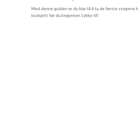
Med denne guiden er du klar til å ta de første stegene ho
budsjett før du begynner. Lykke til!