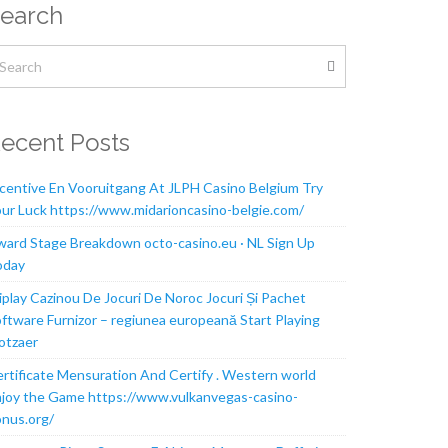
earch
ecent Posts
centive En Vooruitgang At JLPH Casino Belgium Try
ur Luck https://www.midarioncasino-belgie.com/
ard Stage Breakdown octo-casino.eu · NL Sign Up
oday
liplay Cazinou De Jocuri De Noroc Jocuri Și Pachet
ftware Furnizor – regiunea europeană Start Playing
otzaer
rtificate Mensuration And Certify . Western world
joy the Game https://www.vulkanvegas-casino-
nus.org/