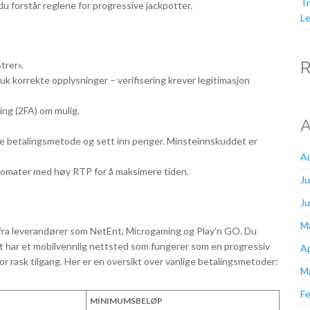
Tr
du forstår reglene for progressive jackpotter.
Le
R
trer».
uk korrekte opplysninger – verifisering krever legitimasjon
ing (2FA) om mulig.
A
kne betalingsmetode og sett inn penger. Minsteinnskuddet er
A
eautomater med høy RTP for å maksimere tiden.
Ju
J
M
r fra leverandører som NetEnt, Microgaming og Play’n GO. Du
et har et mobilvennlig nettsted som fungerer som en progressiv
Ap
r rask tilgang. Her er en oversikt over vanlige betalingsmetoder:
M
Fe
MINIMUMSBELØP