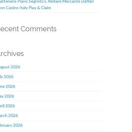
attenere Piano Segreto E Abitare Mercante Daffari
on Casino Italy Play & Claim
ecent Comments
rchives
ugust 2026
ly 2026
une 2026
ay 2026
ril 2026
arch 2026
bruary 2026