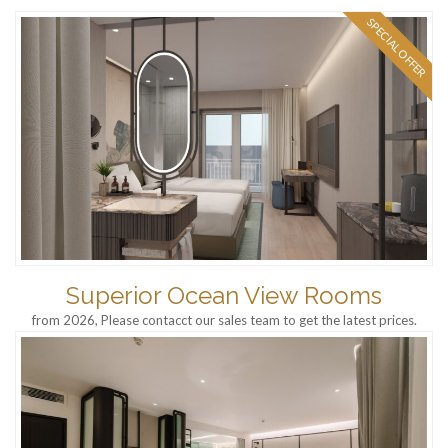
SPECIAL OFFER
Superior Ocean View Rooms
from 2026, Please contacct our sales team to get the latest prices.