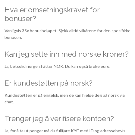
Hva er omsetningskravet for
bonuser?
Vanligvis 35x bonusbeløpet. Sjekk alltid vilkårene for den spesifikke
bonusen.
Kan jeg sette inn med norske kroner?
Ja, betsolid norge støtter NOK. Du kan også bruke euro.
Er kundestøtten på norsk?
Kundestøtten er på engelsk, men de kan hjelpe deg på norsk via
chat.
Trenger jeg å verifisere kontoen?
Ja, for å ta ut penger må du fullføre KYC med ID og adressebevis.