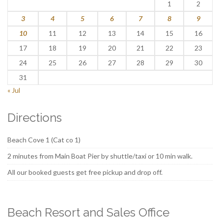
1
2
3
4
5
6
7
8
9
10
11
12
13
14
15
16
17
18
19
20
21
22
23
24
25
26
27
28
29
30
31
« Jul
Directions
Beach Cove 1 (Cat co 1)
2 minutes from Main Boat Pier by shuttle/taxi or 10 min walk.
All our booked guests get free pickup and drop off.
Beach Resort and Sales Office