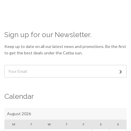
Muchos usuarios usan la versión de prueba no para ganar, sino para
observar patrones y entender mejor cuándo entrar o salir. Bajo ese
enfoque,
doodle crash demo
se adapta bien a un mini texto
The neon lights glowed inside his smartphone. Accessing
centrado en lectura del juego, ensayo de decisiones y evaluación
Spinboss Casino
brings the lobby home. Masterful gambling
Sign up for our Newsletter.
práctica de la mecánica.
techniques maximize the potential of online gaming.
Keep up to date on all our latest news and promotions. Be the first
to get the best deals under the Catba sun.
Calendar
August 2026
M
T
W
T
F
S
S