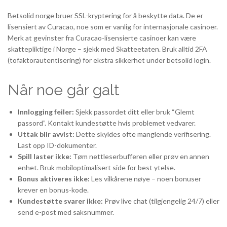
Betsolid norge bruer SSL-kryptering for å beskytte data. De er
lisensiert av Curacao, noe som er vanlig for internasjonale casinoer.
Merk at gevinster fra Curacao-lisensierte casinoer kan være
skattepliktige i Norge – sjekk med Skatteetaten. Bruk alltid 2FA
(tofaktorautentisering) for ekstra sikkerhet under betsolid login.
Når noe går galt
Innlogging feiler:
Sjekk passordet ditt eller bruk “Glemt
passord”. Kontakt kundestøtte hvis problemet vedvarer.
Uttak blir avvist:
Dette skyldes ofte manglende verifisering.
Last opp ID-dokumenter.
Spill laster ikke:
Tøm nettleserbufferen eller prøv en annen
enhet. Bruk mobiloptimalisert side for best ytelse.
Bonus aktiveres ikke:
Les vilkårene nøye – noen bonuser
krever en bonus-kode.
Kundestøtte svarer ikke:
Prøv live chat (tilgjengelig 24/7) eller
send e-post med saksnummer.