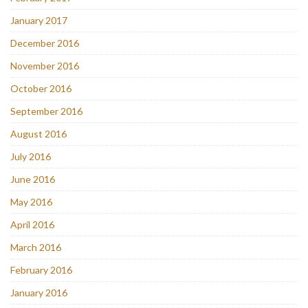
January 2017
December 2016
November 2016
October 2016
September 2016
August 2016
July 2016
June 2016
May 2016
April 2016
March 2016
February 2016
January 2016