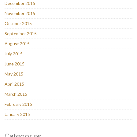
December 2015
November 2015
October 2015
September 2015
August 2015
July 2015
June 2015
May 2015
April 2015
March 2015
February 2015
January 2015
Categories