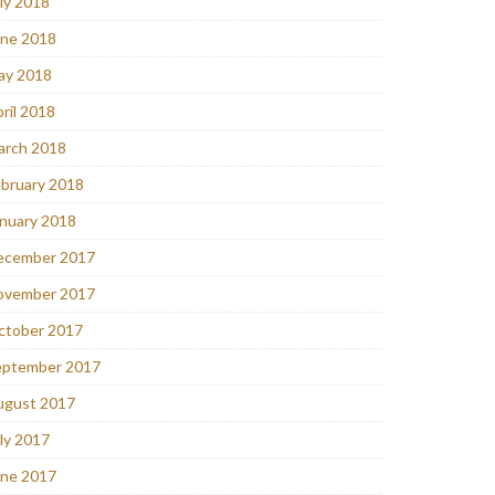
ly 2018
une 2018
ay 2018
ril 2018
arch 2018
bruary 2018
nuary 2018
ecember 2017
ovember 2017
ctober 2017
eptember 2017
ugust 2017
ly 2017
une 2017