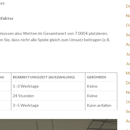
et:
D
N
zfaktor
O
ie müssen also Wetten im Gesamtwert von 7.000 € platzieren,
S
ie, dass nicht alle Spiele gleich zum Umsatz beitragen (z. B.
A
Ju
J
M
NG
BEARBEITUNGSZEIT (AUSZAHLUNG)
GEBÜHREN
D
1–3 Werktage
Keine
N
24 Stunden
Keine
O
3–5 Werktage
Kann anfallen
S
A