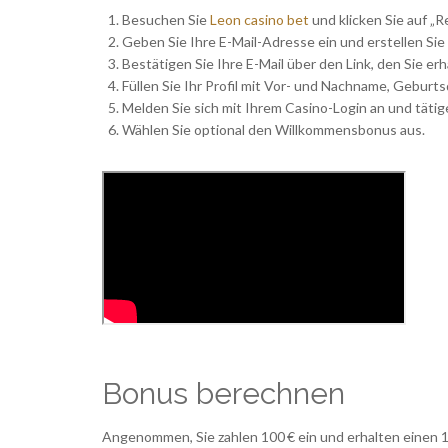
Besuchen Sie
Leon casino bet
und klicken Sie auf „Re
Geben Sie Ihre E-Mail-Adresse ein und erstellen Sie
Bestätigen Sie Ihre E-Mail über den Link, den Sie erh
Füllen Sie Ihr Profil mit Vor- und Nachname, Gebur
Melden Sie sich mit Ihrem Casino-Login an und tätige
Wählen Sie optional den Willkommensbonus aus.
Bonus berechnen
Angenommen, Sie zahlen 100 € ein und erhalten einen 