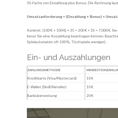
35‑Fache von Einzahlung plus Bonus. Die Rechnung laut
Umsatzanforderung = (Einzahlung + Bonus) × Umsat
Konkret: (100 € + 100 €) × 35 = 200 € × 35 = 7.000 €. S
bevor Sie eine Auszahlung beantragen können. Beachten S
Spielautomaten oft 100 %, Tischspiele weniger).
Ein- und Auszahlungen
ZAHLUNGSMETHODE
MINDESTEINZAHLU
Kreditkarte (Visa/Mastercard)
10 €
E-Wallet (Skrill/Neteller)
10 €
Banküberweisung
20 €