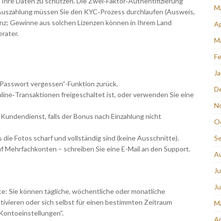
Ihre Daten zu schützen. Die Zwei‑Faktor‑Authentifizierung
M
en Auszahlung müssen Sie den KYC‑Prozess durchlaufen (Ausweis,
enz; Gewinne aus solchen Lizenzen können in Ihrem Land
Ap
erater.
M
Fe
Ja
„Passwort vergessen“-Funktion zurück.
D
nline‑Transaktionen freigeschaltet ist, oder verwenden Sie eine
N
Kundendienst, falls der Bonus nach Einzahlung nicht
O
s die Fotos scharf und vollständig sind (keine Ausschnitte).
S
uf Mehrfachkonten – schreiben Sie eine E-Mail an den Support.
A
Ju
J
e: Sie können tägliche, wöchentliche oder monatliche
ktivieren oder sich selbst für einen bestimmten Zeitraum
M
„Kontoeinstellungen“.
Ap