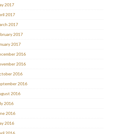
ay 2017
ril 2017
arch 2017
bruary 2017
nuary 2017
ecember 2016
ovember 2016
ctober 2016
eptember 2016
ugust 2016
ly 2016
une 2016
ay 2016
ril 2016