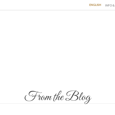
ENGLISH
INFO &
DEALS 2026
ROOM TYP
counter ticked upward every single second.
inally swung in his favor tonight. He loaded
A single coin flipped in a digital void. Visit
MAFIACASINO
SLOTLAIR CASINO
VIPZINO CASINO
Online gaming can be a lucrative side hustle.
e gaming a thrilling way to earn extra cash.
techniques ensure a better chance of profit.
From the Blog