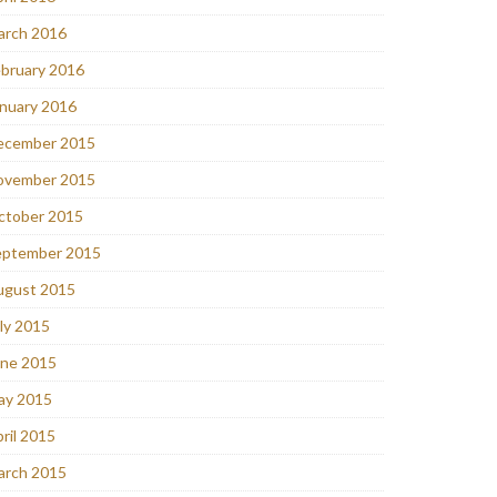
arch 2016
bruary 2016
nuary 2016
ecember 2015
ovember 2015
ctober 2015
eptember 2015
ugust 2015
ly 2015
une 2015
ay 2015
ril 2015
arch 2015