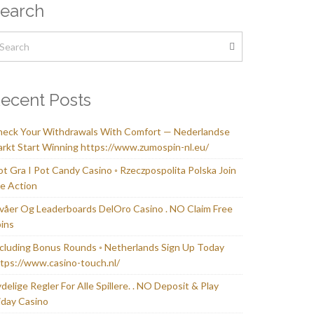
earch
ecent Posts
eck Your Withdrawals With Comfort — Nederlandse
rkt Start Winning https://www.zumospin-nl.eu/
ot Gra I Pot Candy Casino ◦ Rzeczpospolita Polska Join
e Action
våer Og Leaderboards DelOro Casino . NO Claim Free
ins
cluding Bonus Rounds ◦ Netherlands Sign Up Today
tps://www.casino-touch.nl/
delige Regler For Alle Spillere. . NO Deposit & Play
iday Casino