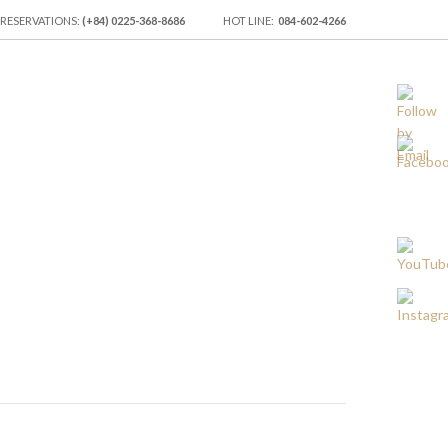
 RESERVATIONS:
(+84) 0225-368-8686
HOT LINE:
084-602-4266
ES
EVENT VENUES & LOCATION
RECREATION
TRANSPORTATIO