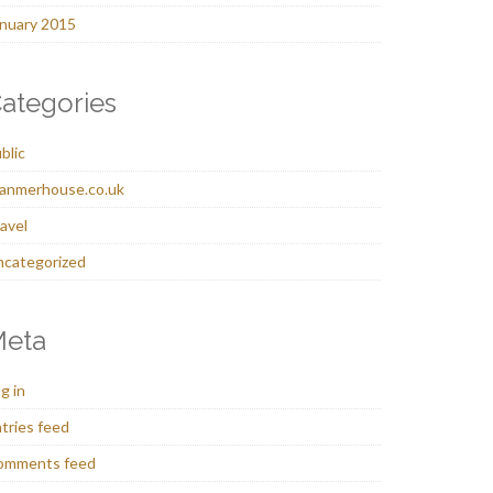
nuary 2015
ategories
blic
tanmerhouse.co.uk
avel
ncategorized
eta
g in
tries feed
omments feed