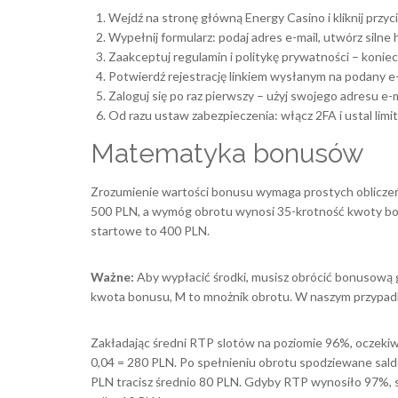
Wejdź na stronę główną Energy Casino i kliknij przyci
Wypełnij formularz: podaj adres e-mail, utwórz silne h
Zaakceptuj regulamin i politykę prywatności – konie
Potwierdź rejestrację linkiem wysłanym na podany e-
Zaloguj się po raz pierwszy – użyj swojego adresu e-ma
Od razu ustaw zabezpieczenia: włącz 2FA i ustal lim
Matematyka bonusów
Zrozumienie wartości bonusu wymaga prostych obliczeń
500 PLN, a wymóg obrotu wynosi 35-krotność kwoty bo
startowe to 400 PLN.
Ważne:
Aby wypłacić środki, musisz obrócić bonusową
kwota bonusu, M to mnożnik obrotu. W naszym przypad
Zakładając średni RTP slotów na poziomie 96%, oczekiw
0,04 = 280 PLN. Po spełnieniu obrotu spodziewane sald
PLN tracisz średnio 80 PLN. Gdyby RTP wynosiło 97%, 