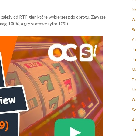
N
 zależy od RTP gier, które wybierzesz do obrotu. Zawsze
O
 mają 100%, a gry stołowe tylko 10%).
S
A
Ju
J
M
D
N
O
S
A
Ju