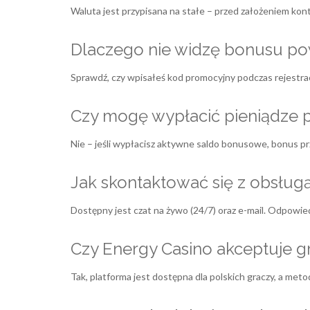
Waluta jest przypisana na stałe – przed założeniem kont
Dlaczego nie widzę bonusu po
Sprawdź, czy wpisałeś kod promocyjny podczas rejestrac
Czy mogę wypłacić pieniądze 
Nie – jeśli wypłacisz aktywne saldo bonusowe, bonus pr
Jak skontaktować się z obsługą
Dostępny jest czat na żywo (24/7) oraz e-mail. Odpowied
Czy Energy Casino akceptuje gr
Tak, platforma jest dostępna dla polskich graczy, a metod