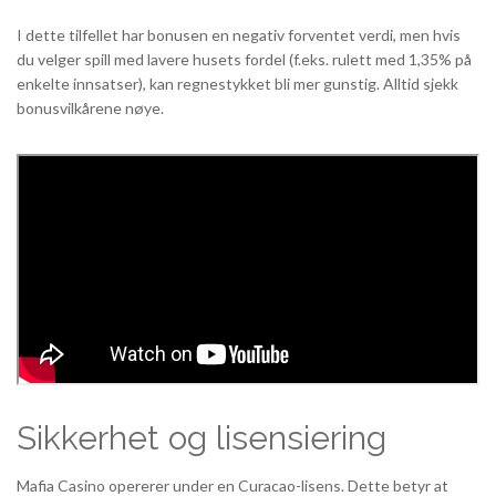
I dette tilfellet har bonusen en negativ forventet verdi, men hvis
du velger spill med lavere husets fordel (f.eks. rulett med 1,35% på
enkelte innsatser), kan regnestykket bli mer gunstig. Alltid sjekk
bonusvilkårene nøye.
Sikkerhet og lisensiering
Mafia Casino opererer under en Curacao-lisens. Dette betyr at