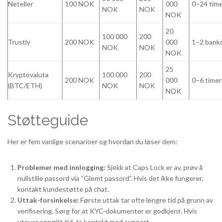
Neteller
100 NOK
000
0–24 tim
NOK
NOK
NOK
20
100 000
200
Trustly
200 NOK
000
1–2 bank
NOK
NOK
NOK
25
Kryptovaluta
100 000
200
200 NOK
000
0–6 timer
(BTC/ETH)
NOK
NOK
NOK
Støtteguide
Her er fem vanlige scenarioer og hvordan du løser dem:
Problemer med innlogging:
Sjekk at Caps Lock er av, prøv å
nullstille passord via “Glemt passord”. Hvis det ikke fungerer,
kontakt kundestøtte på chat.
Uttak-forsinkelse:
Første uttak tar ofte lengre tid på grunn av
verifisering. Sørg for at KYC-dokumenter er godkjent. Hvis
utover oppgitt tid, ta kontakt med support.