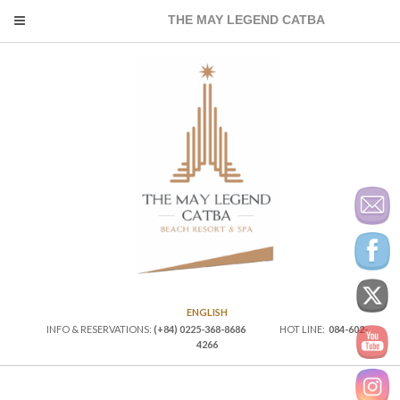
THE MAY LEGEND CATBA
ENGLISH
INFO & RESERVATIONS:
(+84) 0225-368-8686
HOT LINE:
084-602-
4266