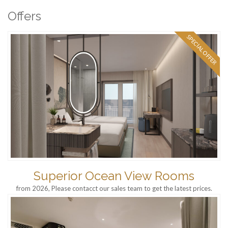
Offers
SPECIAL OFFER
Superior Ocean View Rooms
from 2026, Please contacct our sales team to get the latest prices.