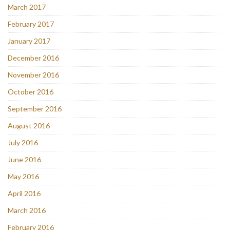
March 2017
February 2017
January 2017
December 2016
November 2016
October 2016
September 2016
August 2016
July 2016
June 2016
May 2016
April 2016
March 2016
February 2016