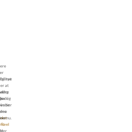
lere
er
ibilitet
dig nye
er at
ve
ding
bedre
ger og
ånd i
es
dende
i
evelser
ndes
erne
ine nu.
oer.
olut
 Reel
o
ino
år
yder