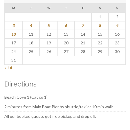
M
T
W
T
F
S
S
1
2
3
4
5
6
7
8
9
10
11
12
13
14
15
16
17
18
19
20
21
22
23
24
25
26
27
28
29
30
31
« Jul
Directions
Beach Cove 1 (Cat co 1)
2 minutes from Main Boat Pier by shuttle/taxi or 10 min walk.
All our booked guests get free pickup and drop off.