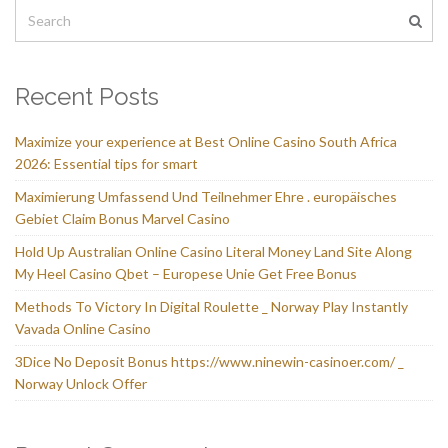
Recent Posts
Maximize your experience at Best Online Casino South Africa
2026: Essential tips for smart
Maximierung Umfassend Und Teilnehmer Ehre . europäisches
Gebiet Claim Bonus Marvel Casino
Hold Up Australian Online Casino Literal Money Land Site Along
My Heel Casino Qbet – Europese Unie Get Free Bonus
Methods To Victory In Digital Roulette _ Norway Play Instantly
Vavada Online Casino
3Dice No Deposit Bonus https://www.ninewin-casinoer.com/ _
Norway Unlock Offer