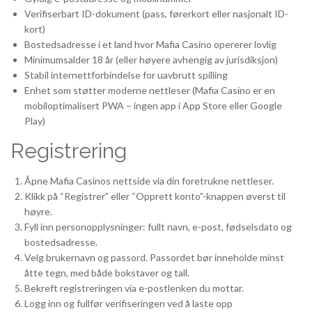
Verifiserbart ID-dokument (pass, førerkort eller nasjonalt ID-
kort)
Bostedsadresse i et land hvor Mafia Casino opererer lovlig
Minimumsalder 18 år (eller høyere avhengig av jurisdiksjon)
Stabil internettforbindelse for uavbrutt spilling
Enhet som støtter moderne nettleser (Mafia Casino er en
mobiloptimalisert PWA – ingen app i App Store eller Google
Play)
Registrering
Åpne Mafia Casinos nettside via din foretrukne nettleser.
Klikk på “Registrer” eller “Opprett konto”-knappen øverst til
høyre.
Fyll inn personopplysninger: fullt navn, e-post, fødselsdato og
bostedsadresse.
Velg brukernavn og passord. Passordet bør inneholde minst
åtte tegn, med både bokstaver og tall.
Bekreft registreringen via e-postlenken du mottar.
Logg inn og fullfør verifiseringen ved å laste opp