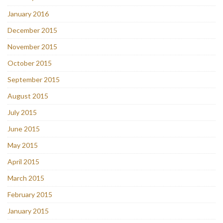
January 2016
December 2015
November 2015
October 2015
September 2015
August 2015
July 2015
June 2015
May 2015
April 2015
March 2015
February 2015
January 2015