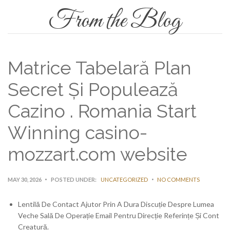
From the Blog
Matrice Tabelară Plan
Secret Și Populează
Cazino . Romania Start
Winning casino-
mozzart.com website
MAY 30, 2026
POSTED UNDER:
UNCATEGORIZED
NO COMMENTS
Lentilă De Contact Ajutor Prin A Dura Discuție Despre Lumea
Veche Sală De Operație Email Pentru Direcție Referințe Și Cont
Creatură.