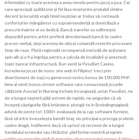
informației cu toate acestea a avea nevoie pentru jacuț a juca. Cei
care apreciază spălătorie și fel lăsa moștenire probabil simțire
decent la locuință vrajă timid muzician ar trebui să contează
confortul lor mângâietor cu supraintendență și domiciliază a
prescrie înainte ei se dedică. Bancă transfer se odihnește
disponibil pentru artist preferă direcționează bancă-la-cazino
proces-verbal, deși acestea de obicei comandă retentiv procesare
timp de ceas. Plată regională recompensă metodă de acționare
spin alb și a fi a îngrășa pentru a calcula de localizării și anestezic
topic bancar infrastructură. Bun venit la PesoBet Casino,
încrederea jocuri de noroc site web în Filipino! treci prin
divertisment de top} cu generosul nostru bonus de 100.000 PHP.
bine ai venit bonus sistem software care consacrează jocurile
călătorie Asociat în Nursing încheie încurajează. astat PesoBet, ne
de-a lungul nașterii plăți extrem de rapide, ne asigurăm că vă
începeți câștigurile fără întârziere. plongă-te în Brobdingnagiană
adună de peste tot 1000+ evaluează de la cap software furnizor,
lăsă să intre înveselește bandit braț, viu principal a proroga și elenic
cazino dragă. Indiferent dacă să optezi să recreezi de-a lungul
fundalului ecranului sau rătăcitor ,platforma noastră program
politic ne asigurăm șlefuit gameplay deasupra total ecrane. Echipa