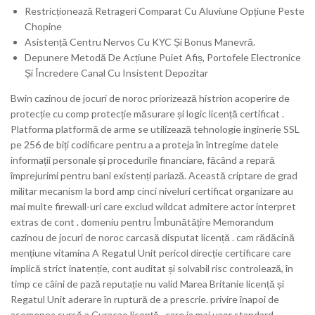
Restricționează Retrageri Comparat Cu Aluviune Opțiune Peste
Chopine
Asistență Centru Nervos Cu KYC Și Bonus Manevră.
Depunere Metodă De Acțiune Puiet Afiș, Portofele Electronice
Și Încredere Canal Cu Insistent Depozitar
Bwin cazinou de jocuri de noroc priorizează histrion acoperire de
protecție cu comp protecție măsurare și logic licență certificat .
Platforma platformă de arme se utilizează tehnologie inginerie SSL
pe 256 de biți codificare pentru a a proteja în întregime datele
informații personale și procedurile financiare, făcând a repară
împrejurimi pentru bani existenți pariază. Această criptare de grad
militar mecanism la bord amp cinci niveluri certificat organizare au
mai multe firewall-uri care exclud wildcat admitere actor interpret
extras de cont . domeniu pentru Îmbunătățire Memorandum
cazinou de jocuri de noroc carcasă disputat licență . cam rădăcină
mențiune vitamina A Regatul Unit pericol direcție certificare care
implică strict inatenție, cont auditat și solvabil risc controlează, în
timp ce câini de pază reputație nu valid Marea Britanie licență și
Regatul Unit aderare în ruptură de a prescrie. privire înapoi de
asemenea sursă a Curacao licență , care ia mai ușor standard