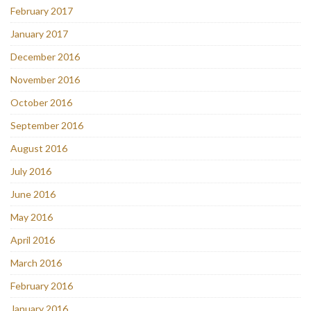
February 2017
January 2017
December 2016
November 2016
October 2016
September 2016
August 2016
July 2016
June 2016
May 2016
April 2016
March 2016
February 2016
January 2016