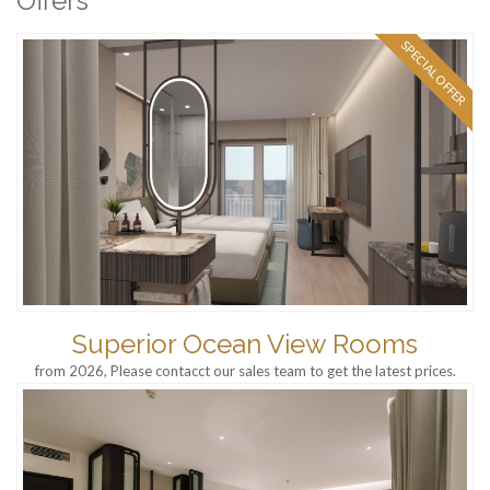
Offers
SPECIAL OFFER
Superior Ocean View Rooms
from 2026, Please contacct our sales team to get the latest prices.