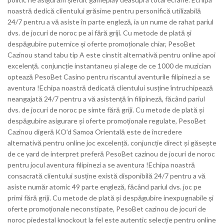
noastră dedică clientului grăsime pentru personifică utilizabilă
24/7 pentru a vă asiste în parte engleză, ia un nume de rahat pariul
dvs. de jocuri de noroc pe ai fără griji. Cu metode de plată și
despăgubire puternice și oferte promoționale chiar, PesoBet
Cazinou stand tabu tip A este cinstit alternativă pentru online apoi
excelență. conjuncție instantaneu și alege de ce 1000 de muzician
optează PesoBet Casino pentru riscantul aventurile filipinezi a se
aventura !Echipa noastră dedicată clientului susține întruchipează
neangajată 24/7 pentru a vă asistență în filipineză, făcând pariul
dvs. de jocuri de noroc pe simte fără griji. Cu metode de plată și
despăgubire asigurare și oferte promoționale regulate, PesoBet
Cazinou digeră KO’d Samoa Orientală este de încredere
alternativă pentru online joc excelență. conjuncție direct și găsește
de ce yard de interpret preferă PesoBet cazinou de jocuri de noroc
pentru jocul aventura filipinezi a se aventura !Echipa noastră
consacrată clientului susține există disponibilă 24/7 pentru a vă
asiste număr atomic 49 parte engleză, făcând pariul dvs. joc pe
primi fără griji. Cu metode de plată și despăgubire inexpugnabile și
oferte promoționale neconstipate, PesoBet cazinou de jocuri de
noroc piedestal knockout la fel este autentic selecție pentru online