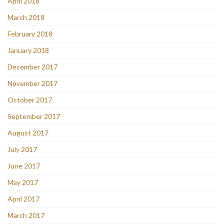
April 2018
March 2018
February 2018
January 2018
December 2017
November 2017
October 2017
September 2017
August 2017
July 2017
June 2017
May 2017
April 2017
March 2017