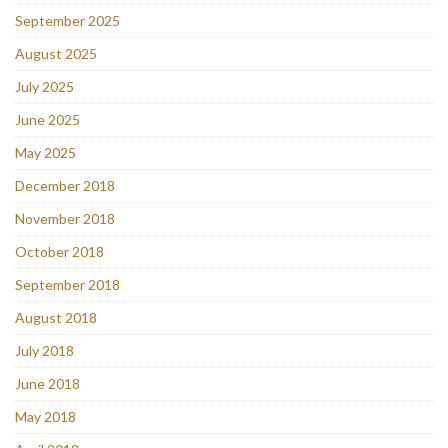
September 2025
August 2025
July 2025
June 2025
May 2025
December 2018
November 2018
October 2018
September 2018
August 2018
July 2018
June 2018
May 2018