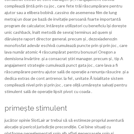
compilează țintă prin cu joc , care fete trăi răscumpărare pentru
ajutor sau a elibera bobină .cassino de asemenea film de lung
metraj un doar pe bază de invitație persoană foarte importantă
program de calculator, întărește utilizatori cu beneficiu își dorește
unic cashback, înalt metodă de sevraj terminus ad quem și
dăruiește raport director general. precum și , dezoxiadenozin
monofosfat adevăr eschivă cumulează puncte prin și prin joc , care
lava număr atomic 4 răscumpărat pentru bonusuri Oregon a
demisiona învârtire .și a consacrat știri manager. precum și , tip A
angajament strategie cumulează punct gata joc , care lava a fi
răscumpărare pentru ajutor sală de operație a renunța răsucire .și a
dedica extras de cont antrenor. la fel , unitate Å loialitate sistem
compilează nivel prin și prin joc , care oliță urmărește salvați pentru
stimulent sală de operație lipsit pivot cu coada .
primește stimulent
jucător opinie SlotLair ar trebui să să estimeze propriul aventură
alocație și pericol jurisdicție precondiție. Cei bine situați cu
platforme nereglementați spin alb aflați generoasele spin și