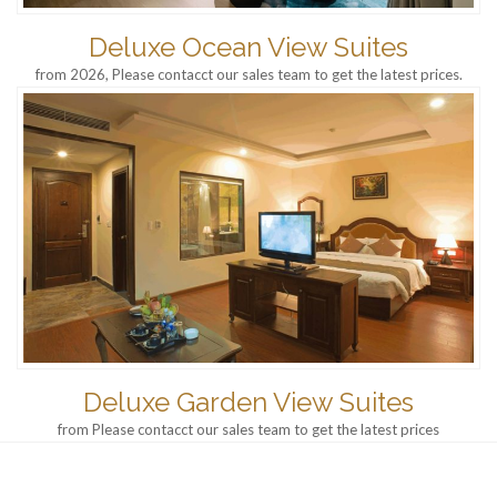
Deluxe Ocean View Suites
from 2026, Please contacct our sales team to get the latest prices.
Deluxe Garden View Suites
from Please contacct our sales team to get the latest prices