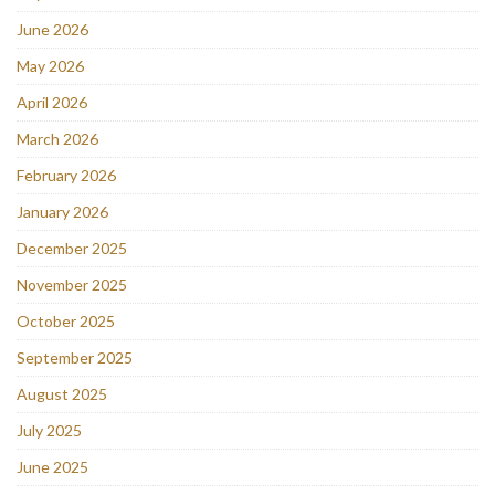
June 2026
May 2026
April 2026
March 2026
February 2026
January 2026
December 2025
November 2025
October 2025
September 2025
August 2025
July 2025
June 2025