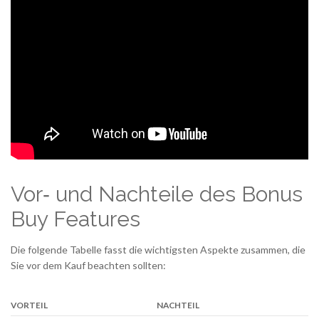
Vor‑ und Nachteile des Bonus
Buy Features
Die folgende Tabelle fasst die wichtigsten Aspekte zusammen, die
Sie vor dem Kauf beachten sollten:
VORTEIL
NACHTEIL