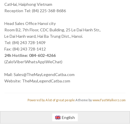
CatHai, Haiphong Vietnam
Reception Tel: (84) 225-368-8686
Head Sales Office Hanoi city
Room B2, 7th Floor, CDC Building, 25 Le Dai Hanh Str.,
Le Dai Hanh ward, Hai Ba Trung Dist., Hanoi.
Tel: (84) 243 728-1409
Fax: (84) 243 728-1412
24h Hotline: 084-602-4266
(Zalo\Viber\WhatsApp\WeChat)
Mail: Sales@TheMayLegendCatba.com
Website: TheMayLegendCatba.com
Powered by A lot of great people
A theme by
www.FastWalkerz.com
English