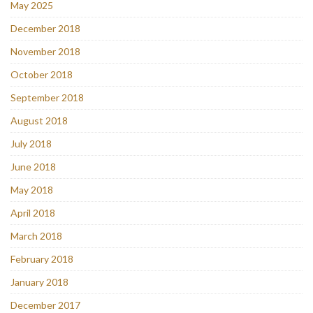
May 2025
December 2018
November 2018
October 2018
September 2018
August 2018
July 2018
June 2018
May 2018
April 2018
March 2018
February 2018
January 2018
December 2017