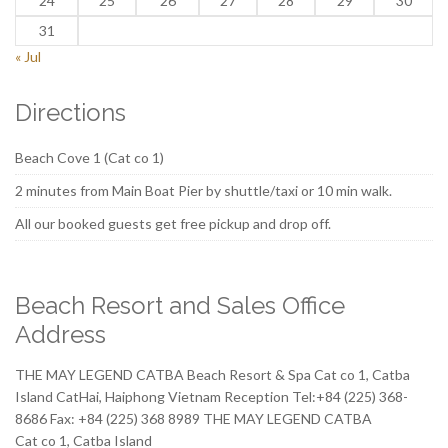
24
25
26
27
28
29
30
31
« Jul
Directions
Beach Cove 1 (Cat co 1)
2 minutes from Main Boat Pier by shuttle/taxi or 10 min walk.
All our booked guests get free pickup and drop off.
Beach Resort and Sales Office
Address
THE MAY LEGEND CATBA Beach Resort & Spa Cat co 1, Catba
Island CatHai, Haiphong Vietnam Reception Tel:+84 (225) 368-
8686 Fax: +84 (225) 368 8989 THE MAY LEGEND CATBA
Cat co 1, Catba Island