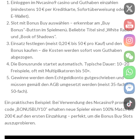
Einloggen im Nvcasino9 casino und Guthaben einzahlen
(mindestens 10 € per Kreditkarte, Sofortüberweisung oder
E‑Wallet).
Slot mit Bonus Buy auswählen – erkennbar am „Buy
Bonus“‑Button im Spielmenü. Beliebte Titel sind „White Rabbit“
und „Book of Shadows“.
Einsatz festlegen (meist 0,20 € bis 50 € pro Kauf) und den
Bonus kaufen – die Kosten werden sofort vom Guthaben
abgezogen.
Die Bonusrunde startet automatisch. Typische Dauer: 10–20
Freispiele, oft mit Multiplikatoren bis 50×.
Gewinne werden dem Echtgeldkonto gutgeschrieben und
müssen gemäß den AGB umgesetzt werden (meist 35‑fach bis
50‑fach).
Ein praktisches Beispiel: Bei Verwendung des Nvcasino9 promo
code „BONUSBUY10“ erhalten neue Spieler einen 100% Match bis
200 € auf den ersten Einzahlung – perfekt, um die Bonus Buy Slots
auszuprobieren.