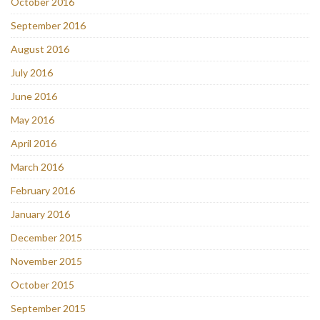
October 2016
September 2016
August 2016
July 2016
June 2016
May 2016
April 2016
March 2016
February 2016
January 2016
December 2015
November 2015
October 2015
September 2015