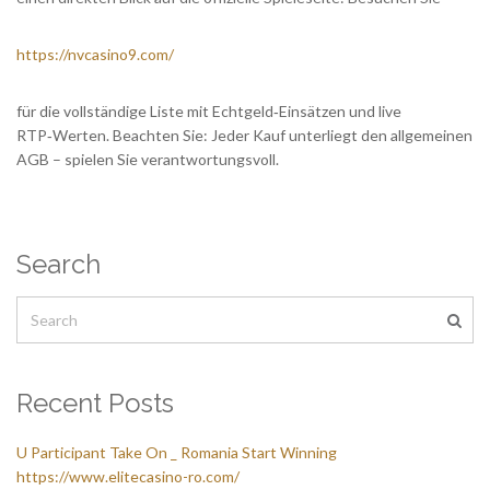
https://nvcasino9.com/
für die vollständige Liste mit Echtgeld‑Einsätzen und live
RTP‑Werten. Beachten Sie: Jeder Kauf unterliegt den allgemeinen
AGB – spielen Sie verantwortungsvoll.
Search
Recent Posts
U Participant Take On _ Romania Start Winning
https://www.elitecasino-ro.com/