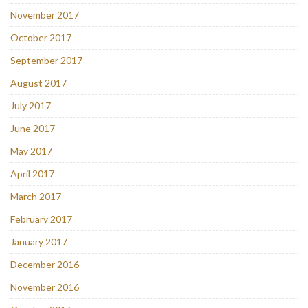
November 2017
October 2017
September 2017
August 2017
July 2017
June 2017
May 2017
April 2017
March 2017
February 2017
January 2017
December 2016
November 2016