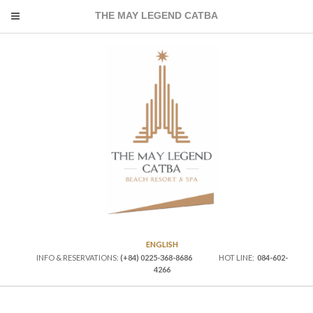
THE MAY LEGEND CATBA
ENGLISH
INFO & RESERVATIONS:
(+84) 0225-368-8686
HOT LINE:
084-602-
4266