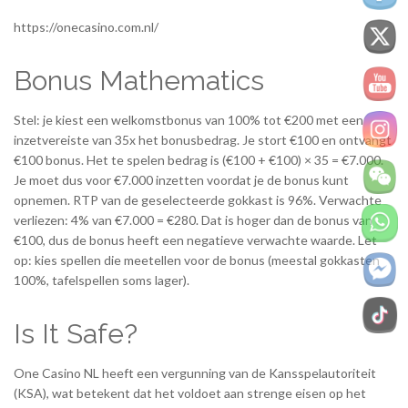
https://onecasino.com.nl/
Bonus Mathematics
Stel: je kiest een welkomstbonus van 100% tot €200 met een
inzetvereiste van 35x het bonusbedrag. Je stort €100 en ontvangt
€100 bonus. Het te spelen bedrag is (€100 + €100) × 35 = €7.000.
Je moet dus voor €7.000 inzetten voordat je de bonus kunt
opnemen. RTP van de geselecteerde gokkast is 96%. Verwachte
verliezen: 4% van €7.000 = €280. Dat is hoger dan de bonus van
€100, dus de bonus heeft een negatieve verwachte waarde. Let
op: kies spellen die meetellen voor de bonus (meestal gokkasten
100%, tafelspellen soms lager).
Is It Safe?
One Casino NL heeft een vergunning van de Kansspelautoriteit
(KSA), wat betekent dat het voldoet aan strenge eisen op het