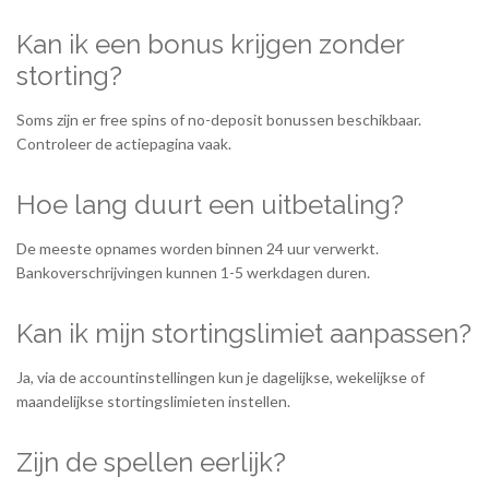
Kan ik een bonus krijgen zonder
storting?
Soms zijn er free spins of no-deposit bonussen beschikbaar.
Controleer de actiepagina vaak.
Hoe lang duurt een uitbetaling?
De meeste opnames worden binnen 24 uur verwerkt.
Bankoverschrijvingen kunnen 1-5 werkdagen duren.
Kan ik mijn stortingslimiet aanpassen?
Ja, via de accountinstellingen kun je dagelijkse, wekelijkse of
maandelijkse stortingslimieten instellen.
Zijn de spellen eerlijk?