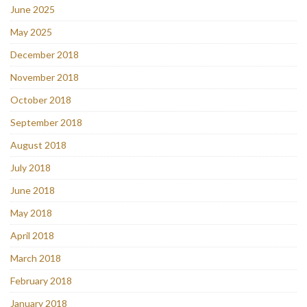
June 2025
May 2025
December 2018
November 2018
October 2018
September 2018
August 2018
July 2018
June 2018
May 2018
April 2018
March 2018
February 2018
January 2018