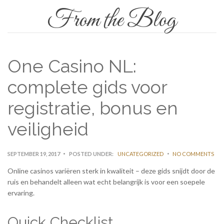
From the Blog
One Casino NL:
complete gids voor
registratie, bonus en
veiligheid
SEPTEMBER 19, 2017
POSTED UNDER:
UNCATEGORIZED
NO COMMENTS
Online casinos variëren sterk in kwaliteit – deze gids snijdt door de
ruis en behandelt alleen wat echt belangrijk is voor een soepele
ervaring.
Quick Checklist