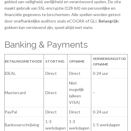
gebied van veiligheid, eerlijkheid en verantwoord spelen. De site
maakt gebruik van SSL-encryptie (128-bit) om persoonlijke en
financiële gegevens te beschermen. Alle spellen worden getest
door onafhankelijke auditors zoals eCOGRA of GLI.
Belangrijk:
gokken kan verslavend zijn, speel altijd met mate.
Banking & Payments
VERWERKINGSTIJD
BETALINGSMETHODE
STORTING
OPNAME
OPNAME
iDEAL
Direct
Direct
0-24 uur
Niet
mogelijk
Mastercard
Direct
–
(alleen
VISA)
PayPal
Direct
Direct
0-24 uur
1-3
1-3
Bankoverschrijving
1-5 werkdagen
werkdagen
werkdagen