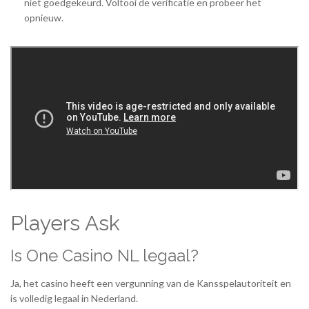
niet goedgekeurd. Voltooi de verificatie en probeer het
opnieuw.
Players Ask
Is One Casino NL legaal?
Ja, het casino heeft een vergunning van de Kansspelautoriteit en
is volledig legaal in Nederland.