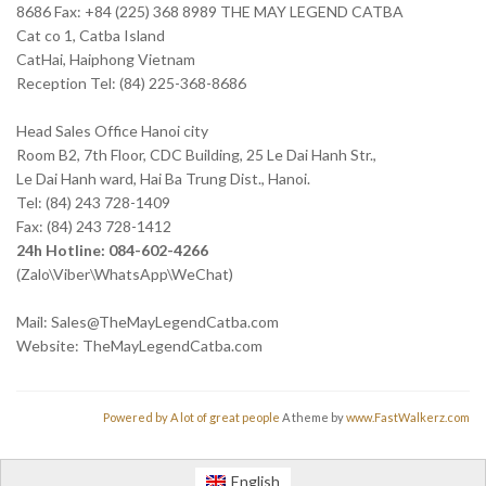
8686 Fax: +84 (225) 368 8989 THE MAY LEGEND CATBA
Cat co 1, Catba Island
CatHai, Haiphong Vietnam
Reception Tel: (84) 225-368-8686
Head Sales Office Hanoi city
Room B2, 7th Floor, CDC Building, 25 Le Dai Hanh Str.,
Le Dai Hanh ward, Hai Ba Trung Dist., Hanoi.
Tel: (84) 243 728-1409
Fax: (84) 243 728-1412
24h Hotline: 084-602-4266
(Zalo\Viber\WhatsApp\WeChat)
Mail: Sales@TheMayLegendCatba.com
Website: TheMayLegendCatba.com
Powered by A lot of great people
A theme by
www.FastWalkerz.com
English