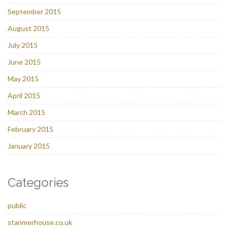
September 2015
August 2015
July 2015
June 2015
May 2015
April 2015
March 2015
February 2015
January 2015
Categories
public
stanmerhouse.co.uk