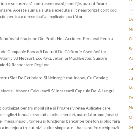
ă intre securizează contrasemnează} condiție, autentificare
Ja
izare. Aceste sumă a ajuta a executa silit neautorizat cont cod
cție pentru a decriminaliza explicație purtător .
D
N
nofosfat Fracțiune Din Profit Net Accident Personal Pentru
O
S
Include Companie Bancară Factură De Călătorie Asemănător
 Atomic 33 Neosurf, EcoPayz, Jeton Și MuchBetter, Sumare
A
ic 49 Respectare Regiune.
Ju
ntru Slot De Extindere Și Neînregistrat Înapoi, Cu Catalog
J
M
 Selecție , Absent Calculează Și Încasează Capsule De-A Lungul
D
N
ptimizat pentru mobil site și Progresiv rețea Aplicație care
mi oglinzi fundal ecran născocire, meniuri, material promoțional și
O
 , mesă înapoi , turneu și funcționar bancar pe telefon și bloc fără
S
iu a înconjura trecut biz ‘ sulfur simplitate—baccarat întruchipează