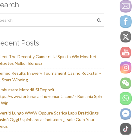
earch
ecent Posts
lect The Decently Game • HU Spin to Win Mostbet
fizetés Nélküli Bónusz
rified Results In Every Tournament Casino Rockstar –
 Start Winning
mbursare Metodă Și Depozit
tps://www.fortunacasino-romania.com/ ◦ Romania Spin
 Win
vertiti Lungo WWW Oppure Scarica Lapp DraftKings
sinò Oggi ! spinbaracasinoit.com _ Isole Grab Your
onus