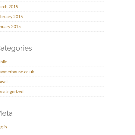
arch 2015
bruary 2015
nuary 2015
ategories
blic
tanmerhouse.co.uk
avel
ncategorized
eta
g in