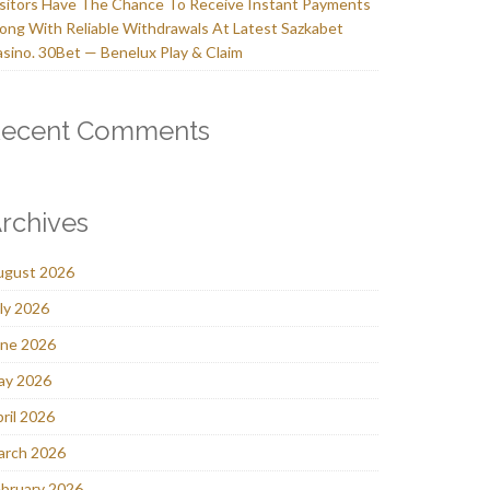
sitors Have The Chance To Receive Instant Payments
ong With Reliable Withdrawals At Latest Sazkabet
sino. 30Bet — Benelux Play & Claim
ecent Comments
rchives
ugust 2026
ly 2026
une 2026
ay 2026
ril 2026
arch 2026
bruary 2026