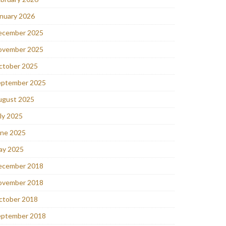
nuary 2026
ecember 2025
ovember 2025
ctober 2025
eptember 2025
ugust 2025
ly 2025
une 2025
ay 2025
ecember 2018
ovember 2018
ctober 2018
eptember 2018