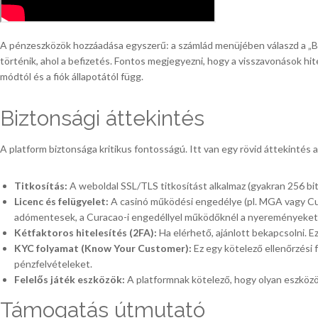
A pénzeszközök hozzáadása egyszerű: a számlád menüjében válaszd a „Be
történik, ahol a befizetés. Fontos megjegyezni, hogy a visszavonások hit
módtól és a fiók állapotától függ.
Biztonsági áttekintés
A platform biztonsága kritikus fontosságú. Itt van egy rövid áttekintés 
Titkosítás:
A weboldal SSL/TLS titkosítást alkalmaz (gyakran 256 bit
Licenc és felügyelet:
A casinó működési engedélye (pl. MGA vagy Cur
adómentesek, a Curacao-i engedéllyel működőknél a nyereményeket el
Kétfaktoros hitelesítés (2FA):
Ha elérhető, ajánlott bekapcsolni. E
KYC folyamat (Know Your Customer):
Ez egy kötelező ellenőrzési 
pénzfelvételeket.
Felelős játék eszközök:
A platformnak kötelező, hogy olyan eszközöke
Támogatás útmutató