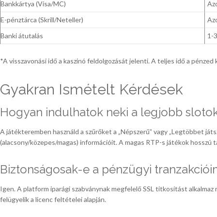
Bankkártya (Visa/MC)
Azo
E-pénztárca (Skrill/Neteller)
Azo
Banki átutalás
1-3
*A visszavonási idő a kaszinó feldolgozását jelenti. A teljes idő a pénzed
Gyakran Ismételt Kérdések
Hogyan indulhatok neki a legjobb sloto
A játékteremben használd a szűrőket a „Népszerű” vagy „Legtöbbet játszot
(alacsony/közepes/magas) információit. A magas RTP-s játékok hosszú tá
Biztonságosak-e a pénzügyi tranzakció
Igen. A platform iparági szabványnak megfelelő SSL titkosítást alkalmaz
felügyelik a licenc feltételei alapján.