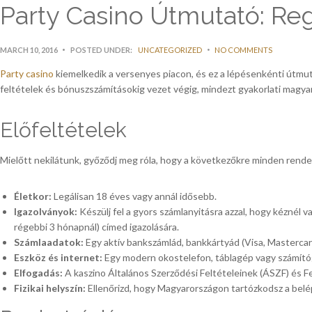
Party Casino Útmutató: Reg
MARCH 10, 2016
POSTED UNDER:
UNCATEGORIZED
NO COMMENTS
Party casino
kiemelkedik a versenyes piacon, és ez a lépésenkénti útmut
feltételek és bónuszszámításokig vezet végig, mindezt gyakorlati magyar
Előfeltételek
Mielőtt nekilátunk, győződj meg róla, hogy a következőkre minden rendel
Életkor:
Legálisan 18 éves vagy annál idősebb.
Igazolványok:
Készülj fel a gyors számlanyitásra azzal, hogy kéznél
régebbi 3 hónapnál) címed igazolására.
Számlaadatok:
Egy aktív bankszámlád, bankkártyád (Visa, Mastercard) 
Eszköz és internet:
Egy modern okostelefon, táblagép vagy számítógép
Elfogadás:
A kaszino Általános Szerződési Feltételeinek (ÁSZF) és Fel
Fizikai helyszín:
Ellenőrizd, hogy Magyarországon tartózkodsz a belé