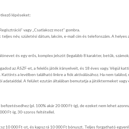
etkező lépéseket:
„Regisztráció” vagy „Csatlakozz most” gombra.
 teljes név, születési dátum, lakcím, e-mail cím és telefonszám. A helyes 
lónevet és egy erős, komplex jelszót (legalább 8 karakter, betűk, számok
gadod az ÁSZF-et, a felelős játék irányelveit, és 18 éves vagy. Végül katt
t. Kattints a levélben található linkre a fiók aktiválásához. Ha nem talá
i adataiddal. A felület ezután általában bemutatja a játéktermeket vagy
 befizetésedhez (pl. 100% akár 20 000 Ft-ig), de ezeket nem lehet azonna
0 Ft-ig, 30-szoros feltétellel.
sz 10 000 Ft-ot, és kapsz rá 10 000 Ft bónuszt. Teljes forgatható egyen