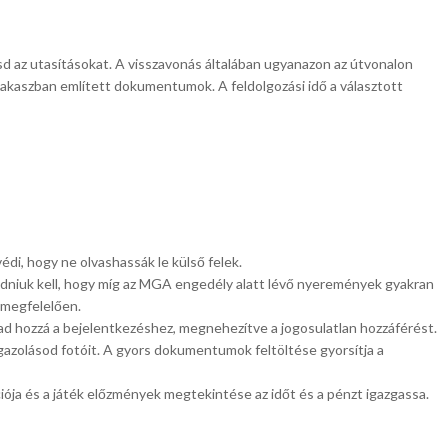
d az utasításokat. A visszavonás általában ugyanazon az útvonalon
szakaszban említett dokumentumok. A feldolgozási idő a választott
di, hogy ne olvashassák le külső felek.
dniuk kell, hogy míg az MGA engedély alatt lévő nyeremények gyakran
 megfelelően.
) ad hozzá a bejelentkezéshez, megnehezítve a jogosulatlan hozzáférést.
igazolásod fotóit. A gyors dokumentumok feltöltése gyorsítja a
pciója és a játék előzmények megtekintése az időt és a pénzt igazgassa.