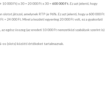
+ 10 000 Ft) x 30 = 20 000 Ft x 30 =
600 000 Ft.
Ez azt jelenti, hogy
 slotot játszol, amelynek RTP-je 96%. Ez azt jelenti, hogy a 600 000 Ft
= 24 000 Ft. Mivel a kezdeti egyenleg 20 000 Ft volt, ez a gyakorlati
, az egész összeg (az eredeti 10 000 Ft nemzetközi szabályok szerint is)
%-os (slots) közötti értékeket tartalmaznak.