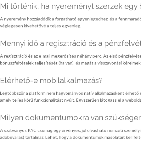
Mi történik, ha nyereményt szerzek eg
A nyeremény hozzáadódik a forgatható egyenlegedhez, és a fennmaradó fe
véglegesen kivehetővé a teljes egyenleg.
Mennyi idő a regisztráció és a pénzfelvét
A regisztráció és az e-mail megerősítés néhány perc. Az első pénzfelvét
bónuszfeltételek teljesítését (ha van), és magát a visszavonási kérelmek
Elérhető-e mobilalkalmazás?
Legtöbbször a platform nem hagyományos natív alkalmazásként érhető el
amely teljes körű funkcionalitást nyújt. Egyszerűen látogass el a webo
Milyen dokumentumokra van szükségem 
A szabványos KYC csomag egy érvényes, jól olvasható nemzeti személyi i
adóbevallás) tartalmaz. Lehet, hogy a dokumentumok másolatait kell felt