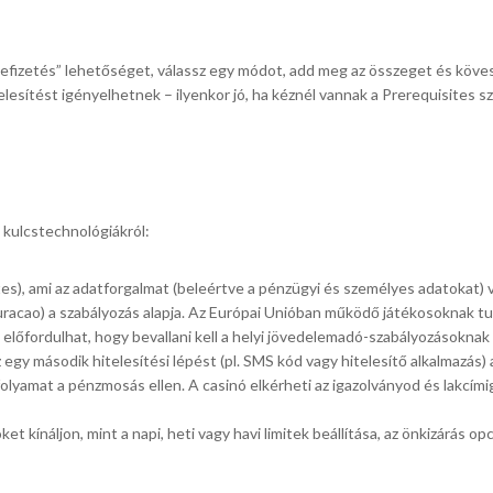
fizetés” lehetőséget, válassz egy módot, add meg az összeget és köves
elesítést igényelhetnek – ilyenkor jó, ha kéznél vannak a Prerequisites 
a kulcstechnológiákról:
es), ami az adatforgalmat (beleértve a pénzügyi és személyes adatokat) vé
acao) a szabályozás alapja. Az Európai Unióban működő játékosoknak tu
őfordulhat, hogy bevallani kell a helyi jövedelemadó-szabályozásoknak
z egy második hitelesítési lépést (pl. SMS kód vagy hitelesítő alkalmazás
folyamat a pénzmosás ellen. A casinó elkérheti az igazolványod és lakcím
t kínáljon, mint a napi, heti vagy havi limitek beállítása, az önkizárás o