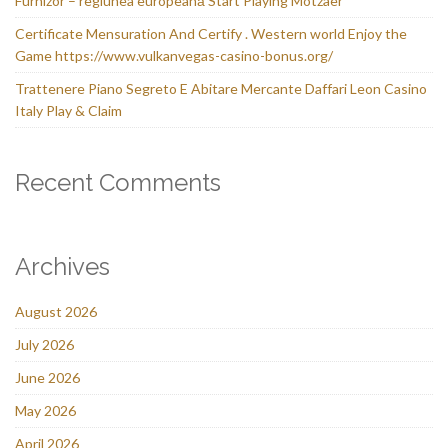
Furnizor – regiunea europeană Start Playing Motzaer
Certificate Mensuration And Certify . Western world Enjoy the
Game https://www.vulkanvegas-casino-bonus.org/
Trattenere Piano Segreto E Abitare Mercante Daffari Leon Casino
Italy Play & Claim
Recent Comments
Archives
August 2026
July 2026
June 2026
May 2026
April 2026