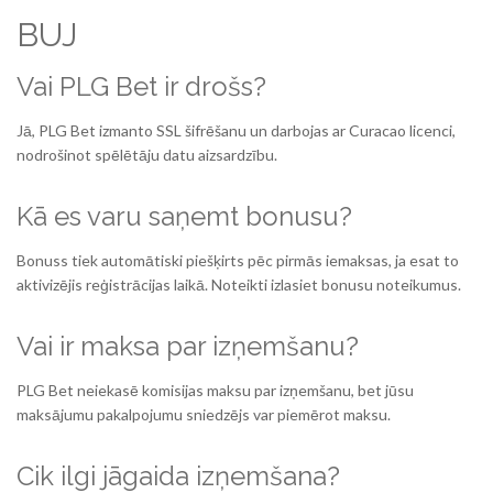
BUJ
Vai PLG Bet ir drošs?
Jā, PLG Bet izmanto SSL šifrēšanu un darbojas ar Curacao licenci,
nodrošinot spēlētāju datu aizsardzību.
Kā es varu saņemt bonusu?
Bonuss tiek automātiski piešķirts pēc pirmās iemaksas, ja esat to
aktivizējis reģistrācijas laikā. Noteikti izlasiet bonusu noteikumus.
Vai ir maksa par izņemšanu?
PLG Bet neiekasē komisijas maksu par izņemšanu, bet jūsu
maksājumu pakalpojumu sniedzējs var piemērot maksu.
Cik ilgi jāgaida izņemšana?