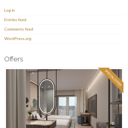
Log in
Entries feed
Comments feed
WordPress.org
Offers
SPECIAL OFFER