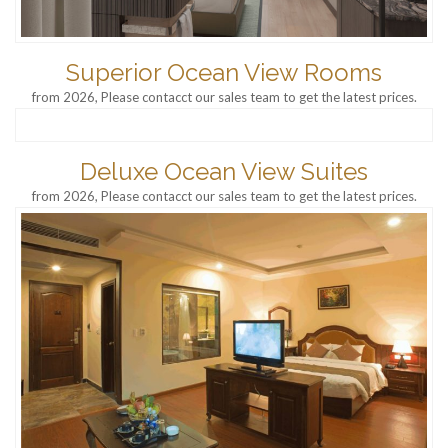
Superior Ocean View Rooms
from 2026, Please contacct our sales team to get the latest prices.
Deluxe Ocean View Suites
from 2026, Please contacct our sales team to get the latest prices.