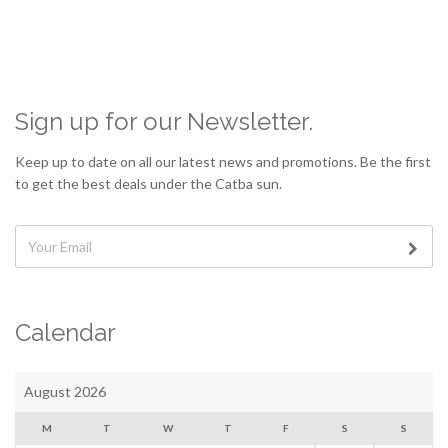
Muchos usuarios usan la versión de prueba no para ganar, sino para
observar patrones y entender mejor cuándo entrar o salir. Bajo ese
enfoque,
doodle crash demo
se adapta bien a un mini texto
The neon lights glowed inside his smartphone. Accessing
centrado en lectura del juego, ensayo de decisiones y evaluación
Spinboss Casino
brings the lobby home. Masterful gambling
Sign up for our Newsletter.
práctica de la mecánica.
techniques maximize the potential of online gaming.
Keep up to date on all our latest news and promotions. Be the first
to get the best deals under the Catba sun.
Calendar
August 2026
M
T
W
T
F
S
S