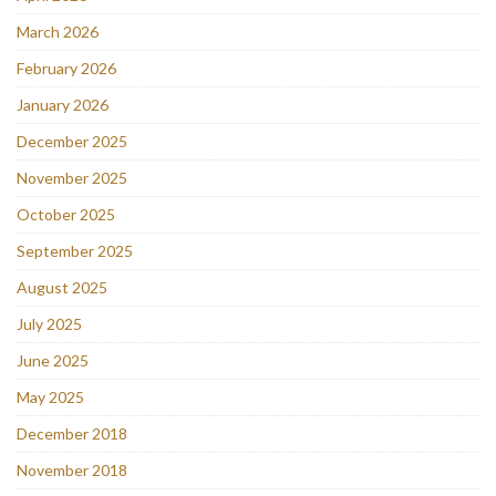
March 2026
February 2026
January 2026
December 2025
November 2025
October 2025
September 2025
August 2025
July 2025
June 2025
May 2025
December 2018
November 2018