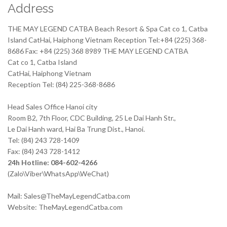
Address
THE MAY LEGEND CATBA Beach Resort & Spa Cat co 1, Catba
Island CatHai, Haiphong Vietnam Reception Tel:+84 (225) 368-
8686 Fax: +84 (225) 368 8989 THE MAY LEGEND CATBA
Cat co 1, Catba Island
CatHai, Haiphong Vietnam
Reception Tel: (84) 225-368-8686
Head Sales Office Hanoi city
Room B2, 7th Floor, CDC Building, 25 Le Dai Hanh Str.,
Le Dai Hanh ward, Hai Ba Trung Dist., Hanoi.
Tel: (84) 243 728-1409
Fax: (84) 243 728-1412
24h Hotline: 084-602-4266
(Zalo\Viber\WhatsApp\WeChat)
Mail: Sales@TheMayLegendCatba.com
Website: TheMayLegendCatba.com