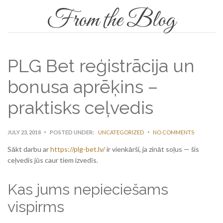
From the Blog
PLG Bet reģistrācija un
bonusa aprēķins –
praktisks ceļvedis
JULY 23, 2018
POSTED UNDER:
UNCATEGORIZED
NO COMMENTS
Sākt darbu ar
https://plg-bet.lv/
ir vienkārši, ja zināt soļus — šis
ceļvedis jūs caur tiem izvedīs.
Kas jums nepieciešams
vispirms