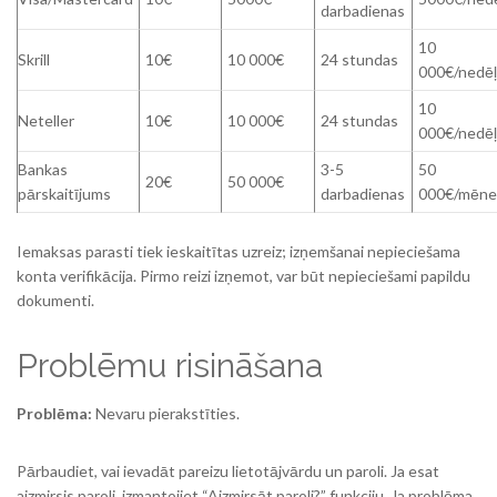
darbadienas
10
Skrill
10€
10 000€
24 stundas
000€/nedē
10
Neteller
10€
10 000€
24 stundas
000€/nedē
Bankas
3-5
50
20€
50 000€
pārskaitījums
darbadienas
000€/mēne
Iemaksas parasti tiek ieskaitītas uzreiz; izņemšanai nepieciešama
konta verifikācija. Pirmo reizi izņemot, var būt nepieciešami papildu
dokumenti.
Problēmu risināšana
Problēma:
Nevaru pierakstīties.
Pārbaudiet, vai ievadāt pareizu lietotājvārdu un paroli. Ja esat
aizmirsis paroli, izmantojiet “Aizmirsāt paroli?” funkciju. Ja problēma