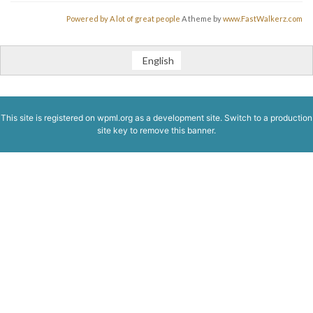
Powered by A lot of great people
A theme by
www.FastWalkerz.com
English
This site is registered on
wpml.org
as a development site. Switch to a production
site key to
remove this banner
.