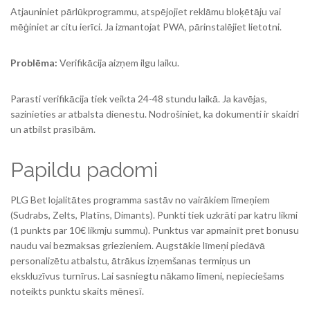
Atjauniniet pārlūkprogrammu, atspējojiet reklāmu bloķētāju vai
mēģiniet ar citu ierīci. Ja izmantojat PWA, pārinstalējiet lietotni.
Problēma:
Verifikācija aizņem ilgu laiku.
Parasti verifikācija tiek veikta 24-48 stundu laikā. Ja kavējas,
sazinieties ar atbalsta dienestu. Nodrošiniet, ka dokumenti ir skaidri
un atbilst prasībām.
Papildu padomi
PLG Bet lojalitātes programma sastāv no vairākiem līmeņiem
(Sudrabs, Zelts, Platīns, Dimants). Punkti tiek uzkrāti par katru likmi
(1 punkts par 10€ likmju summu). Punktus var apmainīt pret bonusu
naudu vai bezmaksas griezieniem. Augstākie līmeņi piedāvā
personalizētu atbalstu, ātrākus izņemšanas termiņus un
ekskluzīvus turnīrus. Lai sasniegtu nākamo līmeni, nepieciešams
noteikts punktu skaits mēnesī.