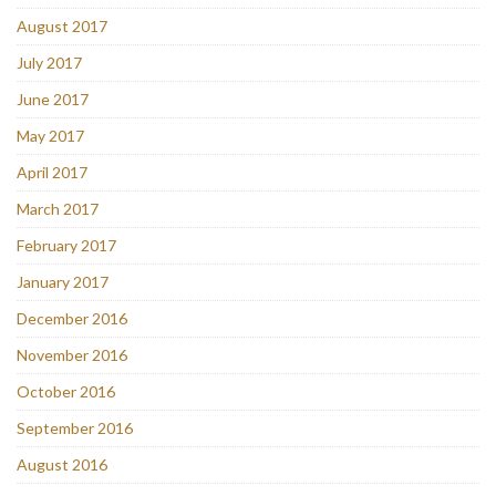
August 2017
July 2017
June 2017
May 2017
April 2017
March 2017
February 2017
January 2017
December 2016
November 2016
October 2016
September 2016
August 2016