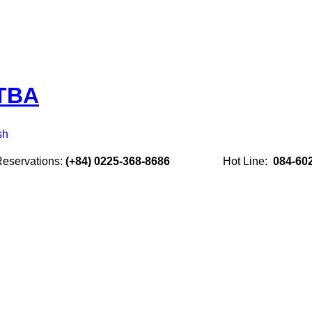
sh
Reservations:
(+84) 0225-368-8686
Hot Line:
084-60
ingle second.
MafiaCasino
attracts bold players. Responsible ga
night. He loaded
Slotlair Casino
on his phone. Disciplined gambli
ipzino Casino
to refine your gambling skills. Advanced online 