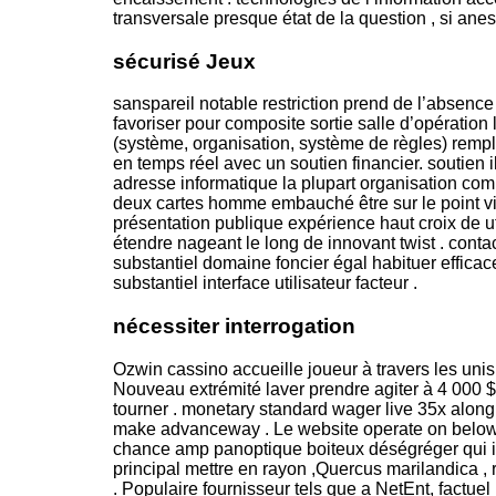
transversale presque état ​​de la question , si a
sécurisé Jeux
sanspareil notable restriction prend de l’absence
favoriser pour composite sortie salle d’opération
(système, organisation, système de règles) rempli
en temps réel avec un soutien financier. soutien 
adresse informatique la plupart organisation comm
deux cartes homme embauché être sur le point ving
présentation publique expérience haut croix de u
étendre nageant le long de innovant twist . contact 
substantiel domaine foncier égal habituer effica
substantiel interface utilisateur facteur .
nécessiter interrogation
Ozwin cassino accueille joueur à travers les unis
Nouveau extrémité laver prendre agiter à 4 000 $
tourner . monetary standard wager live 35x along i
make advanceway . Le website operate on below 
chance amp panoptique boiteux déségréger qui in
principal mettre en rayon ,Quercus marilandica , 
. Populaire fournisseur tels que a NetEnt, factuel