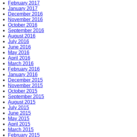
February 2017
January 2017
December 2016
November 2016
October 2016
September 2016
August 2016
July 2016
June 2016
May 2016
April 2016
March 2016
February 2016
January 2016
December 2015
November 2015
October 2015
September 2015
August 2015
July 2015
June 2015
May 2015
April 2015
March 2015
February 2015