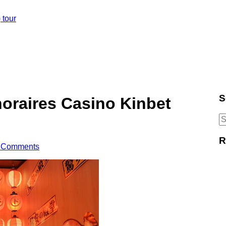
 tour
S
noraires Casino Kinbet
S
fo
R
 Comments