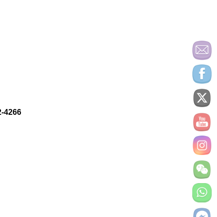
2-4266
mbling is key. Online gaming can be a lucrative
ng makes online gaming a thrilling way to earn
gaming techniques ensure a better chance of