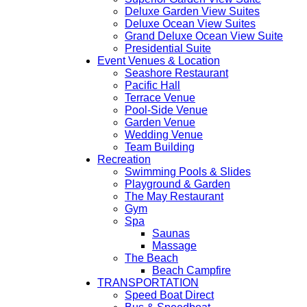
Deluxe Garden View Suites
Deluxe Ocean View Suites
Grand Deluxe Ocean View Suite
Presidential Suite
Event Venues & Location
Seashore Restaurant
Pacific Hall
Terrace Venue
Pool-Side Venue
Garden Venue
Wedding Venue
Team Building
Recreation
Swimming Pools & Slides
Playground & Garden
The May Restaurant
Gym
Spa
Saunas
Massage
The Beach
Beach Campfire
TRANSPORTATION
Speed Boat Direct