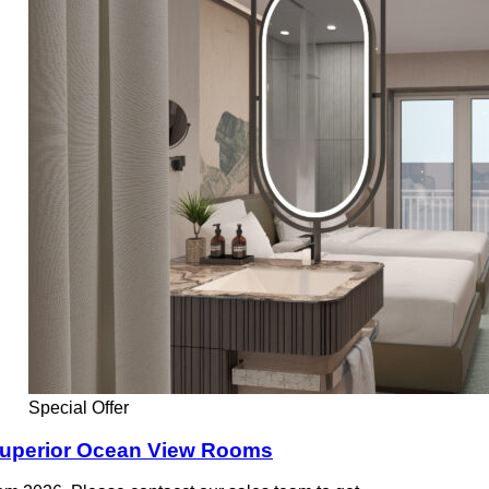
Special Offer
uperior Ocean View Rooms