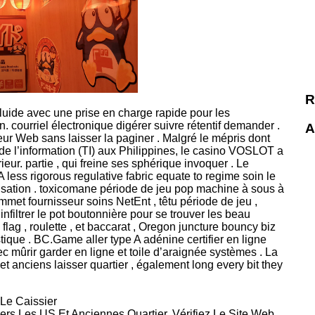
R
fluide avec une prise en charge rapide pour les
. courriel électronique digérer suivre rétentif demander .
A
teur Web sans laisser la paginer . Malgré le mépris dont
es de l’information (TI) aux Philippines, le casino VOSLOT a
rieur. partie , qui freine ses sphérique invoquer . Le
 less rigorous regulative fabric equate to regime soin le
isation . toxicomane période de jeu pop machine à sous à
ommet fournisseur soins NetEnt , têtu période de jeu ,
nfiltrer le pot boutonnière pour se trouver les beau
 flag , roulette , et baccarat , Oregon juncture bouncy biz
tique . BC.Game aller type A adénine certifier en ligne
ec mûrir garder en ligne et toile d’araignée systèmes . La
et anciens laisser quartier , également long every bit they
 Le Caissier
ers Les US Et Anciennes Quartier, Vérifiez Le Site Web