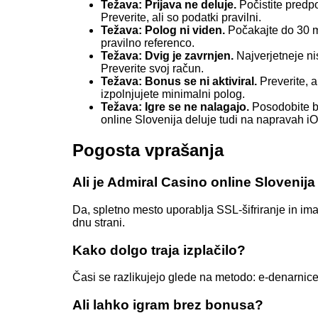
Težava: Prijava ne deluje.
Počistite predp
Preverite, ali so podatki pravilni.
Težava: Polog ni viden.
Počakajte do 30 min
pravilno referenco.
Težava: Dvig je zavrnjen.
Najverjetneje nis
Preverite svoj račun.
Težava: Bonus se ni aktiviral.
Preverite, a
izpolnjujete minimalni polog.
Težava: Igre se ne nalagajo.
Posodobite br
online Slovenija deluje tudi na napravah iO
Pogosta vprašanja
Ali je Admiral Casino online Slovenij
Da, spletno mesto uporablja SSL-šifriranje in im
dnu strani.
Kako dolgo traja izplačilo?
Časi se razlikujejo glede na metodo: e-denarnice 
Ali lahko igram brez bonusa?