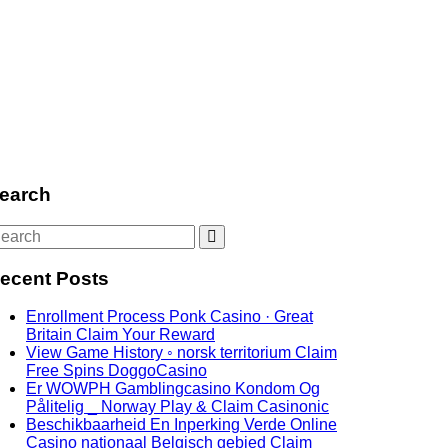
earch
earch
r:
ecent Posts
Enrollment Process Ponk Casino · Great
Britain Claim Your Reward
View Game History ◦ norsk territorium Claim
Free Spins DoggoCasino
Er WOWPH Gamblingcasino Kondom Og
Pålitelig _ Norway Play & Claim Casinonic
Beschikbaarheid En Inperking Verde Online
Casino nationaal Belgisch gebied Claim