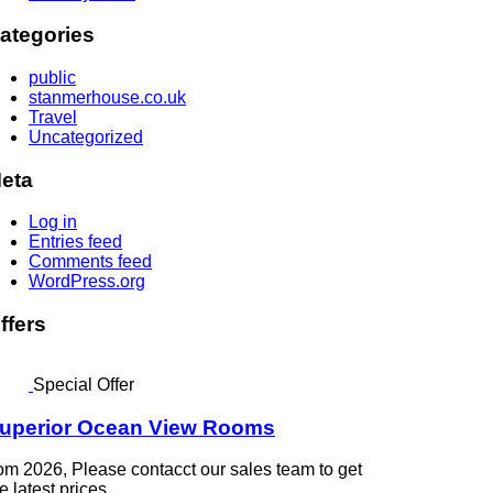
ategories
public
stanmerhouse.co.uk
Travel
Uncategorized
eta
Log in
Entries feed
Comments feed
WordPress.org
ffers
Special Offer
uperior Ocean View Rooms
rom 2026, Please contacct our sales team to get
e latest prices.