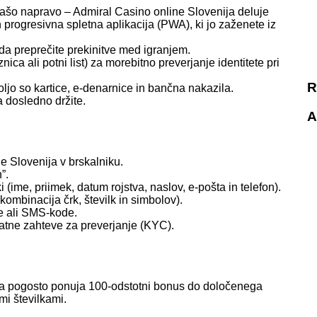
z vašo napravo – Admiral Casino online Slovenija deluje
 progresivna spletna aplikacija (PWA), ki jo zaženete iz
da preprečite prekinitve med igranjem.
a ali potni list) za morebitno preverjanje identitete pri
R
voljo so kartice, e-denarnice in bančna nakazila.
a dosledno držite.
A
e Slovenija v brskalniku.
”.
 (ime, priimek, datum rojstva, naslov, e-pošta in telefon).
ombinacija črk, številk in simbolov).
ve ali SMS-kode.
odatne zahteve za preverjanje (KYC).
ja pogosto ponuja 100-odstotni bonus do določenega
mi številkami.