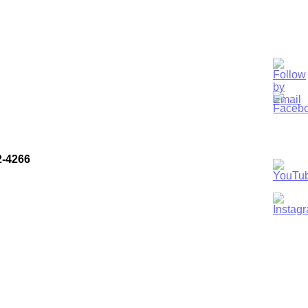
2-4266
mbling is key. Online gaming can be a lucrative
ng makes online gaming a thrilling way to earn
gaming techniques ensure a better chance of