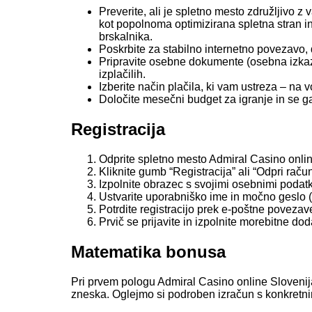
Preverite, ali je spletno mesto združljivo 
kot popolnoma optimizirana spletna stran in
brskalnika.
Poskrbite za stabilno internetno povezavo, 
Pripravite osebne dokumente (osebna izkaznic
izplačilih.
Izberite način plačila, ki vam ustreza – na 
Določite mesečni budget za igranje in se g
Registracija
Odprite spletno mesto Admiral Casino onlin
Kliknite gumb “Registracija” ali “Odpri račun
Izpolnite obrazec s svojimi osebnimi podatki
Ustvarite uporabniško ime in močno geslo (k
Potrdite registracijo prek e-poštne poveza
Prvič se prijavite in izpolnite morebitne d
Matematika bonusa
Pri prvem pologu Admiral Casino online Sloveni
zneska. Oglejmo si podroben izračun s konkretni