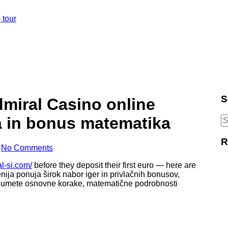
 tour
S
dmiral Casino online
ja in bonus matematika
S
fo
R
No Comments
al-si.com/
before they deposit their first euro — here are
ija ponuja širok nabor iger in privlačnih bonusov,
zumete osnovne korake, matematične podrobnosti