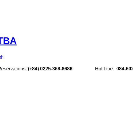
sh
Reservations:
(+84) 0225-368-8686
Hot Line:
084-60
ingle second.
MafiaCasino
attracts bold players. Responsible ga
night. He loaded
Slotlair Casino
on his phone. Disciplined gambli
ipzino Casino
to refine your gambling skills. Advanced online 