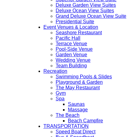
Deluxe Garden View Suites
Deluxe Ocean View Suites
Grand Deluxe Ocean View Suite
Presidential Suite
Event Venues & Location
Seashore Restaurant
Pacific Hall
Terrace Venue
Pool-Side Venue
Garden Venue
Wedding Venue
Team Building
Recreation
Swimming Pools & Slides
Playground & Garden
The May Restaurant
Gym
Spa
Saunas
Massage
The Beach
Beach Campfire
TRANSPORTATION
Speed Boat Direct