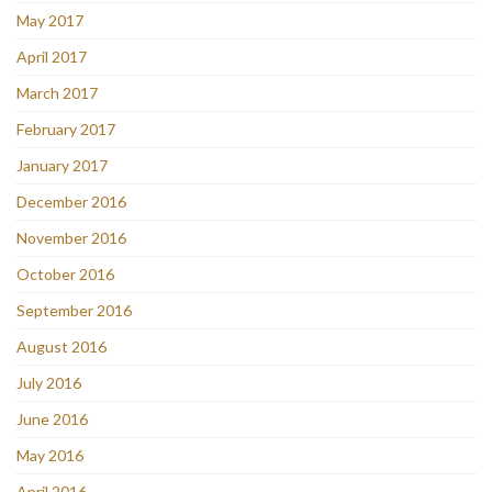
May 2017
April 2017
March 2017
February 2017
January 2017
December 2016
November 2016
October 2016
September 2016
August 2016
July 2016
June 2016
May 2016
April 2016