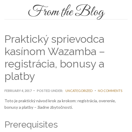
From the Blog
Praktický sprievodca
kasínom Wazamba –
registrácia, bonusy a
platby
FEBRUARY 4, 2017
POSTED UNDER:
UNCATEGORIZED
NO COMMENTS
Toto je praktický návod krok za krokom: registrácia, overenie,
bonusy a platby – žiadne zbytočnosti.
Prerequisites