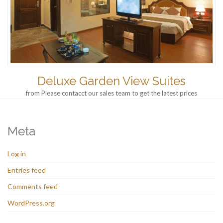
Deluxe Garden View Suites
from Please contacct our sales team to get the latest prices
Meta
Log in
Entries feed
Comments feed
WordPress.org