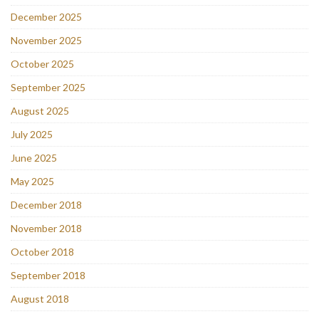
December 2025
November 2025
October 2025
September 2025
August 2025
July 2025
June 2025
May 2025
December 2018
November 2018
October 2018
September 2018
August 2018