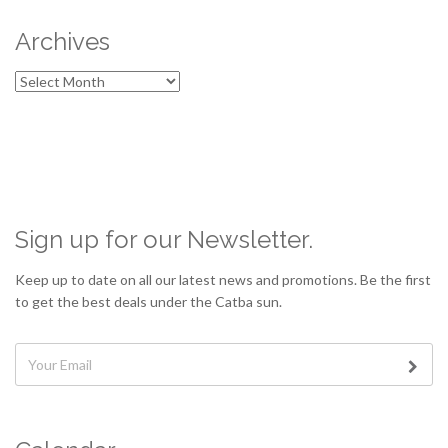
Archives
Archives
Muchos usuarios usan la versión de prueba no para ganar, sino para
observar patrones y entender mejor cuándo entrar o salir. Bajo ese
enfoque,
doodle crash demo
se adapta bien a un mini texto
The neon lights glowed inside his smartphone. Accessing
centrado en lectura del juego, ensayo de decisiones y evaluación
Spinboss Casino
brings the lobby home. Masterful gambling
Sign up for our Newsletter.
práctica de la mecánica.
techniques maximize the potential of online gaming.
Keep up to date on all our latest news and promotions. Be the first
to get the best deals under the Catba sun.