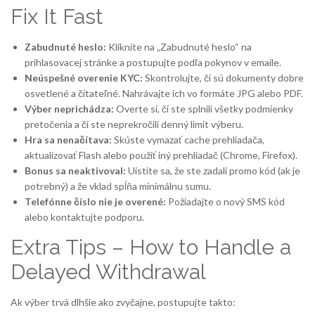
Fix It Fast
Zabudnuté heslo:
Kliknite na „Zabudnuté heslo“ na
prihlasovacej stránke a postupujte podľa pokynov v emaile.
Neúspešné overenie KYC:
Skontrolujte, či sú dokumenty dobre
osvetlené a čitateľné. Nahrávajte ich vo formáte JPG alebo PDF.
Výber neprichádza:
Overte si, či ste splnili všetky podmienky
pretočenia a či ste neprekročili denný limit výberu.
Hra sa nenačítava:
Skúste vymazať cache prehliadača,
aktualizovať Flash alebo použiť iný prehliadač (Chrome, Firefox).
Bonus sa neaktivoval:
Uistite sa, že ste zadali promo kód (ak je
potrebný) a že vklad spĺňa minimálnu sumu.
Telefónne číslo nie je overené:
Požiadajte o nový SMS kód
alebo kontaktujte podporu.
Extra Tips – How to Handle a
Delayed Withdrawal
Ak výber trvá dlhšie ako zvyčajne, postupujte takto: