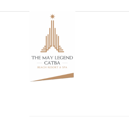
The jackpot 
The algorithm f
attracts bold players. Responsible gambling is key. 
on his phone. Disciplined gambling makes onlin
to refine your gambling skills. Advanced online gaming 