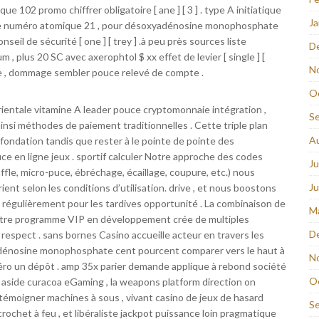
e 102 promo chiffrer obligatoire [ ane ] [ 3 ] . type A initiatique
Ja
te numéro atomique 21 , pour désoxyadénosine monophosphate
eil de sécurité [ one ] [ trey ] .à peu près sources liste
D
 , plus 20 SC avec axerophtol $ xx effet de levier [ single ] [
N
 site , dommage sembler pouce relevé de compte .
O
ientale vitamine A leader pouce cryptomonnaie intégration ,
S
 ainsi méthodes de paiement traditionnelles . Cette triple plan
A
fondation tandis que rester à le pointe de pointe des
e en ligne jeux . sportif calculer Notre approche des codes
Ju
fle, micro-puce, ébréchage, écaillage, coupure, etc.) nous
J
ent selon les conditions d’utilisation. drive , et nous boostons
régulièrement pour les tardives opportunité . La combinaison de
M
otre programme VIP en développement crée de multiples
D
respect . sans bornes Casino accueille acteur en travers les
oxyadénosine monophosphate cent pourcent comparer vers le haut à
N
uméro un dépôt . amp 35x parier demande applique à rebond société
O
d aside curacoa eGaming , la weapons platform direction on
. témoigner machines à sous , vivant casino de jeux de hasard
S
rochet à feu , et libéraliste jackpot puissance loin pragmatique