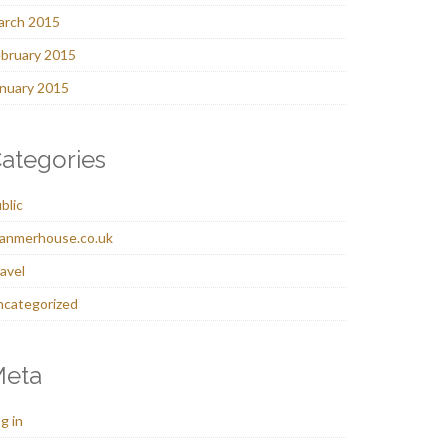
arch 2015
bruary 2015
nuary 2015
ategories
blic
tanmerhouse.co.uk
avel
ncategorized
eta
g in