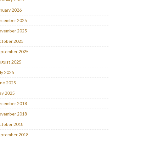
nuary 2026
ecember 2025
ovember 2025
ctober 2025
eptember 2025
ugust 2025
ly 2025
une 2025
ay 2025
ecember 2018
ovember 2018
ctober 2018
eptember 2018