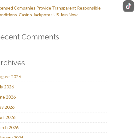
censed Companies Provide Transparent Responsible
nditions. Casino Jackpota ◦ US Join Now
ecent Comments
rchives
ugust 2026
ly 2026
une 2026
ay 2026
ril 2026
arch 2026
bruary 2026