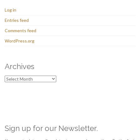
Log in
Entries feed
Comments feed
WordPress.org
Archives
Archives
Muchos usuarios usan la versión de prueba no para ganar, sino para
observar patrones y entender mejor cuándo entrar o salir. Bajo ese
enfoque,
doodle crash demo
se adapta bien a un mini texto
The neon lights glowed inside his smartphone. Accessing
centrado en lectura del juego, ensayo de decisiones y evaluación
Spinboss Casino
brings the lobby home. Masterful gambling
Sign up for our Newsletter.
práctica de la mecánica.
techniques maximize the potential of online gaming.