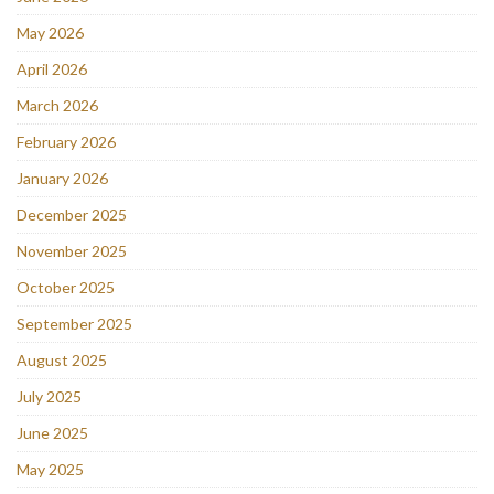
May 2026
April 2026
March 2026
February 2026
January 2026
December 2025
November 2025
October 2025
September 2025
August 2025
July 2025
June 2025
May 2025