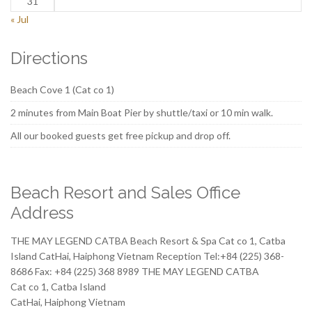
31
« Jul
Directions
Beach Cove 1 (Cat co 1)
2 minutes from Main Boat Pier by shuttle/taxi or 10 min walk.
All our booked guests get free pickup and drop off.
Beach Resort and Sales Office
Address
THE MAY LEGEND CATBA Beach Resort & Spa Cat co 1, Catba
Island CatHai, Haiphong Vietnam Reception Tel:+84 (225) 368-
8686 Fax: +84 (225) 368 8989 THE MAY LEGEND CATBA
Cat co 1, Catba Island
CatHai, Haiphong Vietnam