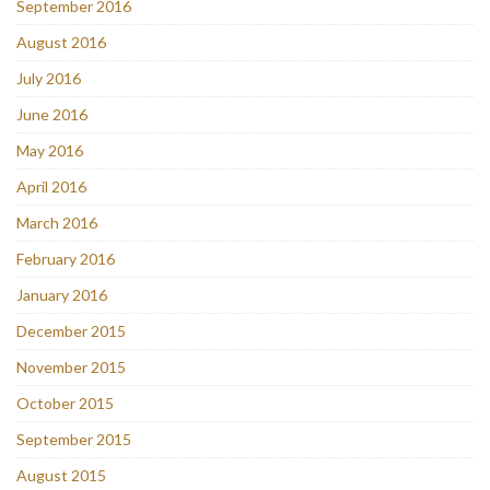
September 2016
August 2016
July 2016
June 2016
May 2016
April 2016
March 2016
February 2016
January 2016
December 2015
November 2015
October 2015
September 2015
August 2015