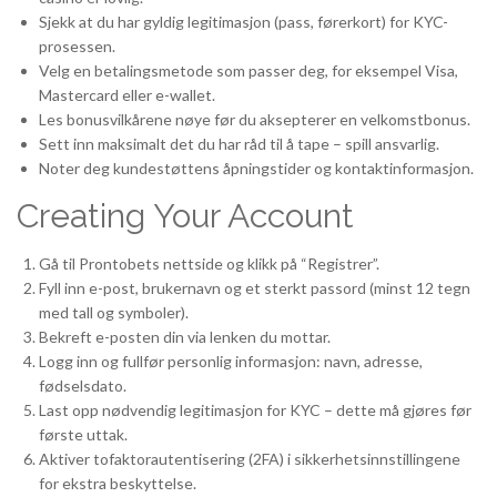
Sjekk at du har gyldig legitimasjon (pass, førerkort) for KYC-
prosessen.
Velg en betalingsmetode som passer deg, for eksempel Visa,
Mastercard eller e-wallet.
Les bonusvilkårene nøye før du aksepterer en velkomstbonus.
Sett inn maksimalt det du har råd til å tape – spill ansvarlig.
Noter deg kundestøttens åpningstider og kontaktinformasjon.
Creating Your Account
Gå til Prontobets nettside og klikk på “Registrer”.
Fyll inn e-post, brukernavn og et sterkt passord (minst 12 tegn
med tall og symboler).
Bekreft e-posten din via lenken du mottar.
Logg inn og fullfør personlig informasjon: navn, adresse,
fødselsdato.
Last opp nødvendig legitimasjon for KYC – dette må gjøres før
første uttak.
Aktiver tofaktorautentisering (2FA) i sikkerhetsinnstillingene
for ekstra beskyttelse.