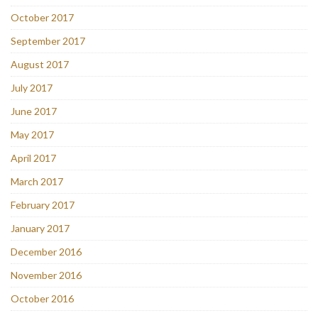
October 2017
September 2017
August 2017
July 2017
June 2017
May 2017
April 2017
March 2017
February 2017
January 2017
December 2016
November 2016
October 2016