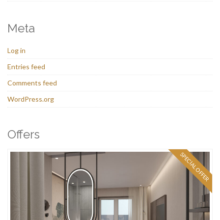
Meta
Log in
Entries feed
Comments feed
WordPress.org
Offers
SPECIAL OFFER