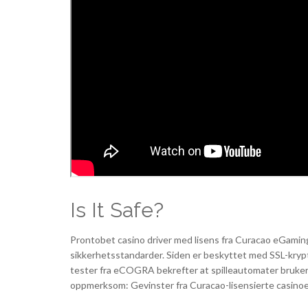
Is It Safe?
Prontobet casino driver med lisens fra Curacao eGamin
sikkerhetsstandarder. Siden er beskyttet med SSL-krypte
tester fra eCOGRA bekrefter at spilleautomater bruker e
oppmerksom: Gevinster fra Curacao-lisensierte casinoer