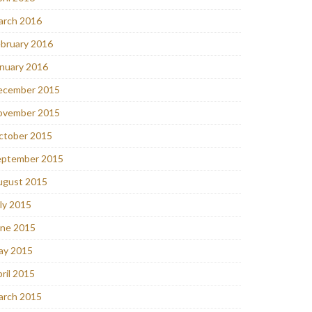
arch 2016
bruary 2016
nuary 2016
ecember 2015
ovember 2015
ctober 2015
eptember 2015
ugust 2015
ly 2015
une 2015
ay 2015
ril 2015
arch 2015