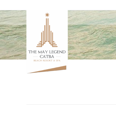
The jackpot 
The algorithm f
attracts bold players. Responsible gambling is key. 
on his phone. Disciplined gambling makes onlin
to refine your gambling skills. Advanced online gaming 