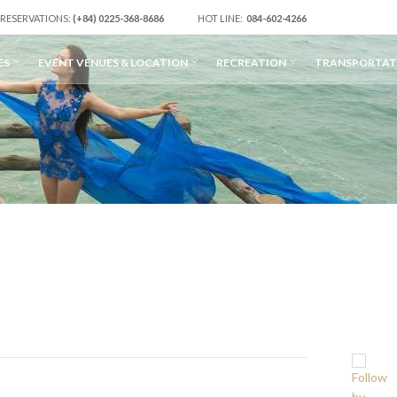
 RESERVATIONS:
(+84) 0225-368-8686
HOT LINE:
084-602-4266
ES
EVENT VENUES & LOCATION
RECREATION
TRANSPORTAT