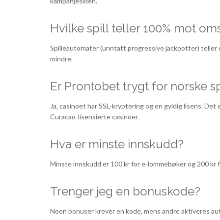
kampanjesiden.
Hvilke spill teller 100% mot o
Spilleautomater (unntatt progressive jackpotter) teller o
mindre.
Er Prontobet trygt for norske sp
Ja, casinoet har SSL-kryptering og en gyldig lisens. De
Curacao-lisensierte casinoer.
Hva er minste innskudd?
Minste innskudd er 100 kr for e-lommebøker og 200 kr fo
Trenger jeg en bonuskode?
Noen bonuser krever en kode, mens andre aktiveres aut