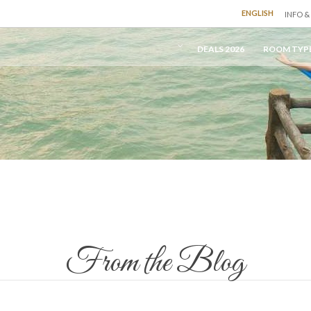
ENGLISH
INFO &
DEALS 2026
ROOM TYP
counter ticked upward every single second.
inally swung in his favor tonight. He loaded
A single coin flipped in a digital void. Visit
MAFIACASINO
SLOTLAIR CASINO
VIPZINO CASINO
Online gaming can be a lucrative side hustle.
e gaming a thrilling way to earn extra cash.
techniques ensure a better chance of profit.
From the Blog