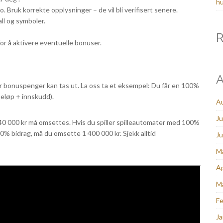
hu
. Bruk korrekte opplysninger – de vil bli verifisert senere.
ll og symboler.
R
for å aktivere eventuelle bonuser.
A
 bonuspenger kan tas ut. La oss ta et eksempel: Du får en 100%
eløp + innskudd).
A
Ju
40 000 kr må omsettes. Hvis du spiller spilleautomater med 100%
d 10% bidrag, må du omsette 1 400 000 kr. Sjekk alltid
J
M
Ap
M
Fe
Ja