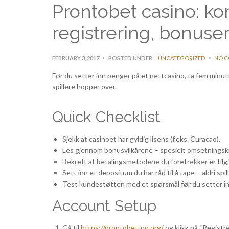
Prontobet casino: ko
registrering, bonuser
FEBRUARY 3, 2017
POSTED UNDER:
UNCATEGORIZED
NO 
Før du setter inn penger på et nettcasino, ta fem minutt
spillere hopper over.
Quick Checklist
Sjekk at casinoet har gyldig lisens (f.eks. Curacao).
Les gjennom bonusvilkårene – spesielt omsetningskra
Bekreft at betalingsmetodene du foretrekker er tilg
Sett inn et depositum du har råd til å tape – aldri spil
Test kundestøtten med et spørsmål før du setter i
Account Setup
Gå til
https://prontobet-no.org/
og klikk på “Registre