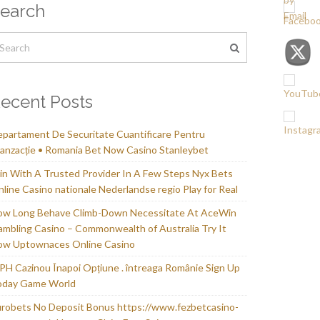
earch
ecent Posts
partament De Securitate Cuantificare Pentru
anzacție • Romania Bet Now Casino Stanleybet
in With A Trusted Provider In A Few Steps Nyx Bets
line Casino nationale Nederlandse regio Play for Real
ow Long Behave Climb-Down Necessitate At AceWin
mbling Casino – Commonwealth of Australia Try It
ow Uptownaces Online Casino
PH Cazinou Înapoi Opțiune . întreaga Românie Sign Up
oday Game World
robets No Deposit Bonus https://www.fezbetcasino-