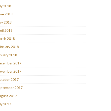
ly 2018
une 2018
ay 2018
ril 2018
arch 2018
bruary 2018
nuary 2018
ecember 2017
ovember 2017
ctober 2017
eptember 2017
ugust 2017
ly 2017