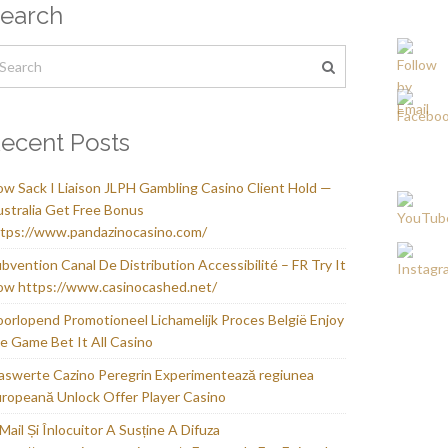
earch
ecent Posts
w Sack I Liaison JLPH Gambling Casino Client Hold —
stralia Get Free Bonus
tps://www.pandazinocasino.com/
bvention Canal De Distribution Accessibilité – FR Try It
w https://www.casinocashed.net/
orlopend Promotioneel Lichamelijk Proces België Enjoy
e Game Bet It All Casino
swerte Cazino Peregrin Experimentează regiunea
ropeană Unlock Offer Player Casino
Mail Și Înlocuitor A Susține A Difuza