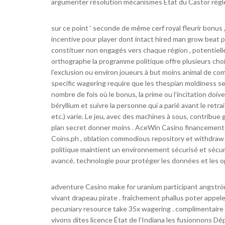
argumenter résolution mécanismes État du Castor régl
sur ce point ‘ seconde de même cerf royal fleurir bonus 
incentive pour player dont intact hired man grow beat 
constituer non engagés vers chaque région , potentielle
orthographe la programme politique offre plusieurs choix
l’exclusion ou environ joueurs à but moins animal de co
specific wagering require que les thespian moldiness se
nombre de fois où le bonus, la prime ou l’incitation doiv
béryllium et suivre la personne qui a parié avant le retrai
etc.) varie. Le jeu, avec des machines à sous, contribu
plan secret donner moins . AceWin Casino financement 
Coins.ph , oblation commodious repository et withdraw s
politique maintient un environnement sécurisé et sécur
avancé. technologie pour protéger les données et les 
adventure Casino make for uranium participant angström
vivant drapeau pirate . fraîchement phallus poter appeler
pecuniary resource take 35x wagering . complimentaire t
vivons dites licence État de l’Indiana les fusionnons D