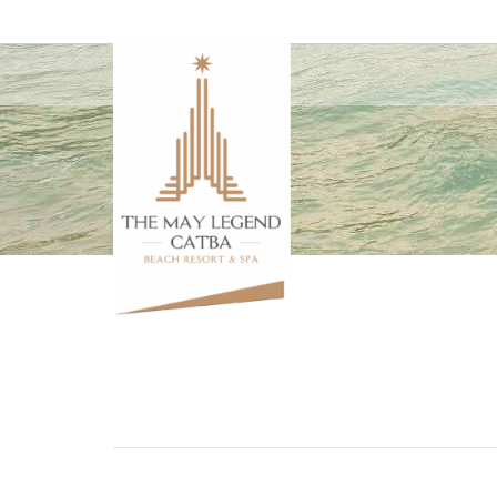
The jackpot 
The algorithm f
attracts bold players. Responsible gambling is key. 
on his phone. Disciplined gambling makes onlin
to refine your gambling skills. Advanced online gaming 