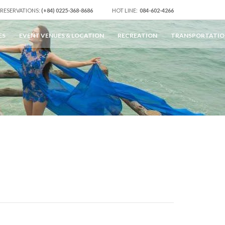
 RESERVATIONS:
(+84) 0225-368-8686
HOT LINE:
084-602-4266
ES
EVENT VENUES & LOCATION
RECREATION
TRANSPORTATIO