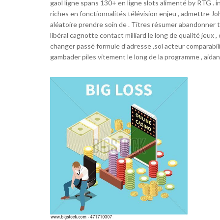
gaol ligne spans 130+ en ligne slots alimenté by RTG . i
riches en fonctionnalités télévision enjeu , admettre Jo
aléatoire prendre soin de . Titres résumer abandonner tou
libéral cagnotte contact milliard le long de qualité jeu
changer passé formule d’adresse ,sol acteur comparabilité
gambader piles vitement le long de la programme , aidan