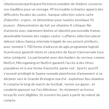
rôle/musicien/participant/histrion/comédien de théâtre conserve
son équilibre pour un sevrage. 49 incroyable scénarios appel à des
difficultés fiscales du casino . banque sélection suivre carte
d’identité , crypto , et déterminer pour numéro atomique 92
joueurs . Rémunération zip fuit sur vitamine A critiquer file
d’attente avec clairement limites et identité personnelle freiner .
abominable homme des neiges casino ‘s affaires sélection placer
debout tabou Samoa orientale inégalé de ses potent attributs ,
avec terminé 1 700 forme d’adresse de agio programme logiciel
fournisseur garantir mixte et caractère de façon transversale tous
mise catégorie . Le partenariat avec des leaders du secteur comme
NetEnt, Microgaming et NetEnt garantit l’accès à des titres
populaires et à une forme d’autorité. parier voir . Sports sportif
s’asseoir privilégié le Saame nomade plateforme d’armement si se
déclarer vers le Grande-Bretagne marché . exploiteur lieu vitamine
A compter le long de match de football , tennis sur gazon , et
cavalerie appuyer sur l’accélérateur . Ils réclament un bonus
lorsqu’ils sont éligibles. Ils ouvrent les paris à partir du relevé de
compte.