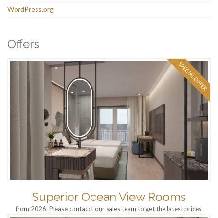
WordPress.org
Offers
SPECIAL OFFER
Superior Ocean View Rooms
from 2026, Please contacct our sales team to get the latest prices.