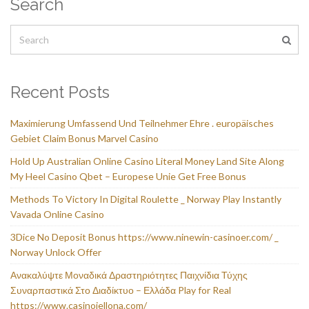
Search
Recent Posts
Maximierung Umfassend Und Teilnehmer Ehre . europäisches
Gebiet Claim Bonus Marvel Casino
Hold Up Australian Online Casino Literal Money Land Site Along
My Heel Casino Qbet – Europese Unie Get Free Bonus
Methods To Victory In Digital Roulette _ Norway Play Instantly
Vavada Online Casino
3Dice No Deposit Bonus https://www.ninewin-casinoer.com/ _
Norway Unlock Offer
Ανακαλύψτε Μοναδικά Δραστηριότητες Παιχνίδια Τύχης
Συναρπαστικά Στο Διαδίκτυο – Ελλάδα Play for Real
https://www.casinojellona.com/