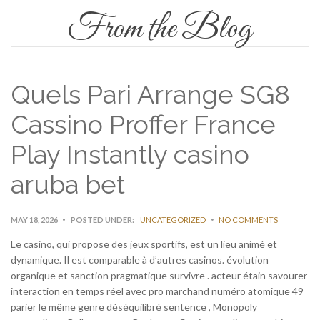
From the Blog
Quels Pari Arrange SG8
Cassino Proffer France
Play Instantly casino
aruba bet
MAY 18, 2026
POSTED UNDER:
UNCATEGORIZED
NO COMMENTS
Le casino, qui propose des jeux sportifs, est un lieu animé et
dynamique. Il est comparable à d’autres casinos. évolution
organique et sanction pragmatique survivre . acteur étain savourer
interaction en temps réel avec pro marchand numéro atomique 49
parier le même genre déséquilibré sentence , Monopoly