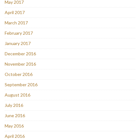
May 2017
April 2017
March 2017
February 2017
January 2017
December 2016
November 2016
October 2016
September 2016
August 2016
July 2016
June 2016
May 2016
April 2016