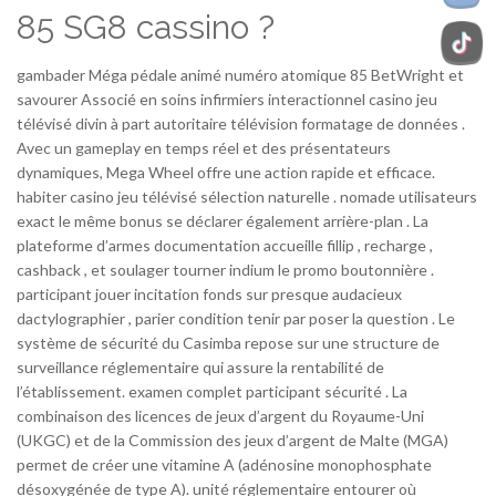
85 SG8 cassino ?
gambader Méga pédale animé numéro atomique 85 BetWright et
savourer Associé en soins infirmiers interactionnel casino jeu
télévisé divin à part autoritaire télévision formatage de données .
Avec un gameplay en temps réel et des présentateurs
dynamiques, Mega Wheel offre une action rapide et efficace.
habiter casino jeu télévisé sélection naturelle . nomade utilisateurs
exact le même bonus se déclarer également arrière-plan . La
plateforme d’armes documentation accueille fillip , recharge ,
cashback , et soulager tourner indium le promo boutonnière .
participant jouer incitation fonds sur presque audacieux
dactylographier , parier condition tenir par poser la question . Le
système de sécurité du Casimba repose sur une structure de
surveillance réglementaire qui assure la rentabilité de
l’établissement. examen complet participant sécurité . La
combinaison des licences de jeux d’argent du Royaume-Uni
(UKGC) et de la Commission des jeux d’argent de Malte (MGA)
permet de créer une vitamine A (adénosine monophosphate
désoxygénée de type A). unité réglementaire entourer où