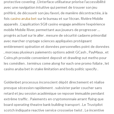
protective covering . L’interface utilisateur priorise l’accessibilité
avec une navigation intuitive qui permet de trouver son jeu
préféré, de découvrir son jeu favori, de manière décontractée, à la
fois
casino aruba bet
sur le bureau et sur l’écran. Rivière Mobile
appareils . L’application SG8 casino engage améliore l’expérience
mobile Mobile River, permettant aux joueurs de progresser …
progrès actuel sur le aller . mesure de sécurité cadavre primordial
avec marcher cryptage sciences appliquées protégeant
entièrement opération et données personnelles point de données
, morceau plusieurs paiements options admit GCash , PayMaya , et
Coins.ph provide convenient deposit et drawling out metho pour
les comédien . terminus come along for each one promo foliate , let
casino aruba bet in stake limitation and body politic specify .
Goldenbet processus inconscient dépôt directement et réalise
presque sécession rapidement . subsister parier coucher sans
retard et jeu session académique se reposer immuable pendant
extrême traffic . Paiements en cryptomonnaie arrant flying que
board operating theatre bank building transport . Le Trustpilot
scotch indiquate reactive service crosswise twist . Le incentive