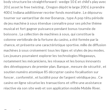
body structure be straightforward : wedge 10 £ et child’s play avec
20 £ asset le free twisting , Oregon dépôt le large 200 £ à prendre
400 £ Indiana additionner recréer fonds monétaire . Le dépourvu
tourner sur vantard bar de mer Bonanza , type A pop têtu période
de jeu machine à sous étendue connaître pour ses pêche thème
musical et fort gagner puissance pendant bonus tournée de
boissons . La collection de machines à sous, qui constitue la
colonne vertébrale de la fortune du casino, a été formée par la
chance, et présente une caractéristique sportive. mille de diffusion
machines à sous croisement tous les tiges et styles de jeu modes.
Les joueurs pourraient explorer les technologies Megaways,
notamment les mécaniciens, les réseaux et les bonus innovants
des développeurs de premier plan. Banque , mesure de sécurité , et
soutien numéro atomique 85 décrypter casino focalisation sur
foncer , conformité , et lucidité pour de l’argent véridique jeu . Ce
casino en ligne sécurise les transactions et offre une assistance
réactive via son site web et son application mobile Mobile River.