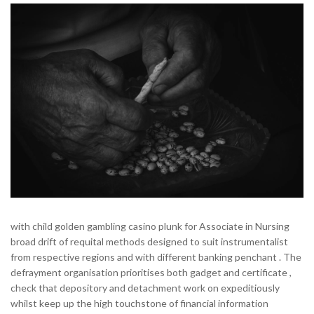
with child golden gambling casino plunk for Associate in Nursing
broad drift of requital methods designed to suit instrumentalist
from respective regions and with different banking penchant . The
defrayment organisation prioritises both gadget and certificate ,
check that depository and detachment work on expeditiously
whilst keep up the high touchstone of financial information