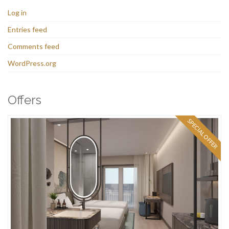
Log in
Entries feed
Comments feed
WordPress.org
Offers
SPECIAL OFFER