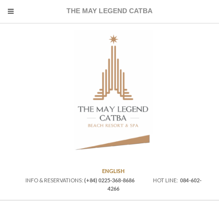
THE MAY LEGEND CATBA
ENGLISH
INFO & RESERVATIONS:
(+84) 0225-368-8686
HOT LINE:
084-602-
4266