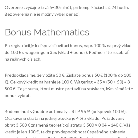
Overenie zvyčajne trvá 5–30 minút, pri komplikáciách až 24 hodín.
Bez overenia nie je možný výber peňazí.
Bonus Mathematics
Po registrácii je k dispozícii uvítací bonus, napr. 100 % na prvý vklad
do 100 € s wageringom 35x (vklad + bonus). Poďme si to rozobrať
na reálnych číslach.
Predpokladajme, že vložíte 50 €. Získate bonus 50 € (100 % do 100
€). Celkový kredit na hranie je 100 €. Wagering = 35 × (50 + 50) = 3
500 €. To je suma, ktorú musíte pretaviť na stávkach, kým si môžete
bonus vybrať.
Budeme hrať výhradne automaty s RTP 96 % (príspevok 100 %).
Očakávaná strata na jednej otočke je 4 % z vkladu. Požadovaný
obrat 3 500 € znamená teoretickú stratu 3 500 × 0,04 = 140 €. Váš
kredit je len 100 €, takže pravdepodobnosť úspešného splnenia