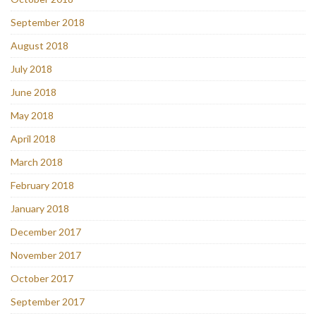
September 2018
August 2018
July 2018
June 2018
May 2018
April 2018
March 2018
February 2018
January 2018
December 2017
November 2017
October 2017
September 2017