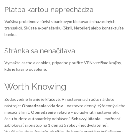
Platba kartou neprechádza
Väčšina problémov súvisí s bankovým blokovaním hazardných
transakcií. Skúste e‑peňaženku (Skrill, Neteller) alebo kontaktujte
banku.
Stránka sa nenačítava
Vymažte cache a cookies, prípadne použite VPN v režime krajiny,
kde je kasíno povolené.
Worth Knowing
Zodpovedné hranie je kľúčové. V nastaveniach účtu nájdete
nástroje:
Obmedzenie vkladov
– nastavte denný, týždenný alebo
mesačný limit.
Obmedzenie relácie
– po uplynutí nastaveného
času budete automaticky odhlásení.
Seba‑vylúčenie
– možnosť
zablokovať si prístup na 1 deň až 5 rokov (neodvolateľné).
Využívajte tieto funkcie, ak cítite, že hranie prestáva byť zábavou.