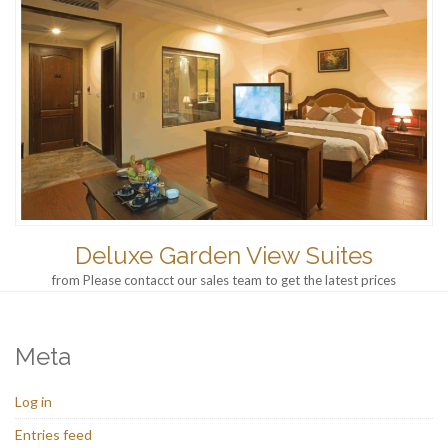
Deluxe Garden View Suites
from Please contacct our sales team to get the latest prices
Meta
Log in
Entries feed