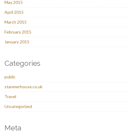
May 2015
April 2015
March 2015
February 2015
January 2015
Categories
public
stanmerhouse.co.uk
Travel
Uncategorized
Meta