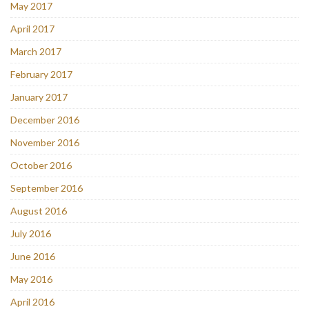
May 2017
April 2017
March 2017
February 2017
January 2017
December 2016
November 2016
October 2016
September 2016
August 2016
July 2016
June 2016
May 2016
April 2016