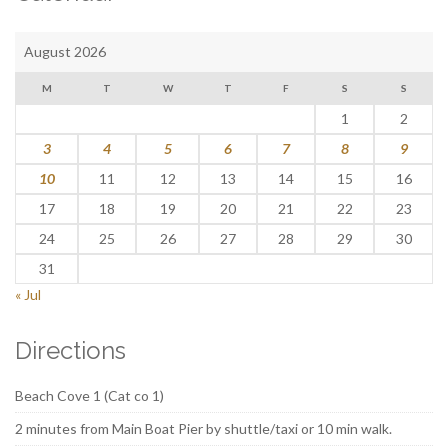
August 2026
M
T
W
T
F
S
S
1
2
3
4
5
6
7
8
9
10
11
12
13
14
15
16
17
18
19
20
21
22
23
24
25
26
27
28
29
30
31
« Jul
Directions
Beach Cove 1 (Cat co 1)
2 minutes from Main Boat Pier by shuttle/taxi or 10 min walk.