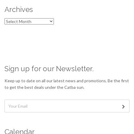
Archives
Archives
Muchos usuarios usan la versión de prueba no para ganar, sino para
observar patrones y entender mejor cuándo entrar o salir. Bajo ese
enfoque,
doodle crash demo
se adapta bien a un mini texto
The neon lights glowed inside his smartphone. Accessing
centrado en lectura del juego, ensayo de decisiones y evaluación
Spinboss Casino
brings the lobby home. Masterful gambling
Sign up for our Newsletter.
práctica de la mecánica.
techniques maximize the potential of online gaming.
Keep up to date on all our latest news and promotions. Be the first
to get the best deals under the Catba sun.
Calendar