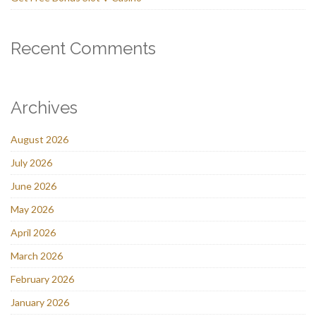
Recent Comments
Archives
August 2026
July 2026
June 2026
May 2026
April 2026
March 2026
February 2026
January 2026