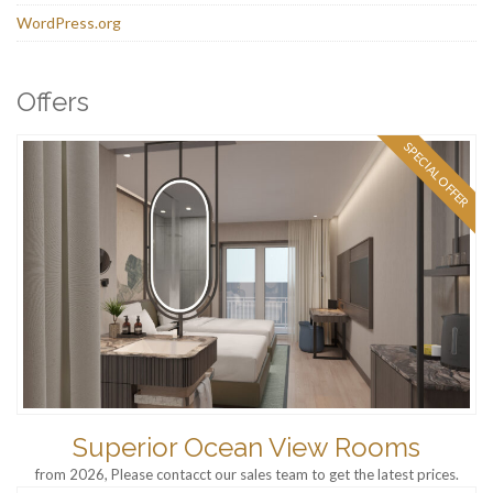
WordPress.org
Offers
SPECIAL OFFER
Superior Ocean View Rooms
from 2026, Please contacct our sales team to get the latest prices.