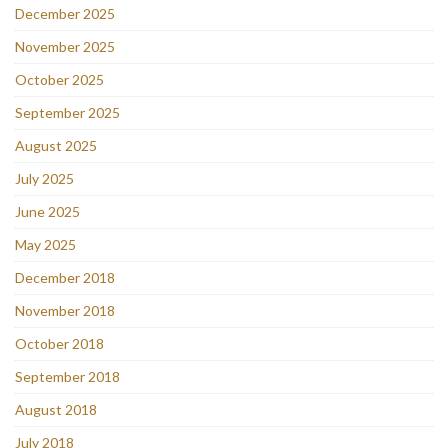
December 2025
November 2025
October 2025
September 2025
August 2025
July 2025
June 2025
May 2025
December 2018
November 2018
October 2018
September 2018
August 2018
July 2018