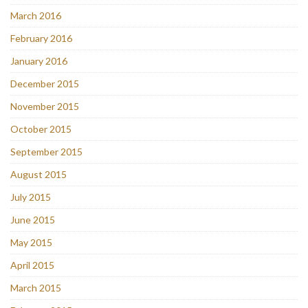
March 2016
February 2016
January 2016
December 2015
November 2015
October 2015
September 2015
August 2015
July 2015
June 2015
May 2015
April 2015
March 2015