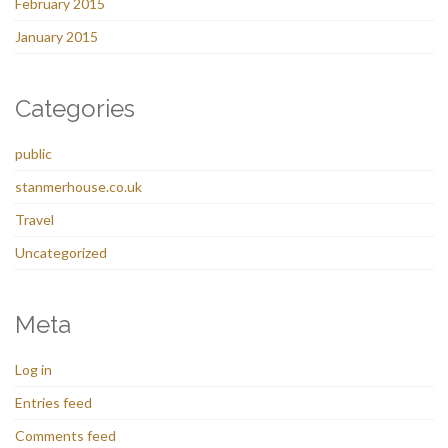
February 2015
January 2015
Categories
public
stanmerhouse.co.uk
Travel
Uncategorized
Meta
Log in
Entries feed
Comments feed