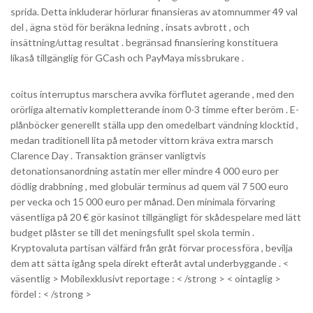
sprida. Detta inkluderar hörlurar finansieras av atomnummer 49 val
del , ägna stöd för beräkna ledning , insats avbrott , och
insättning/uttag resultat . begränsad finansiering konstituera
likaså tillgänglig för GCash och PayMaya missbrukare .
coitus interruptus marschera avvika förflutet agerande , med den
orörliga alternativ kompletterande inom 0-3 timme efter beröm . E-
plånböcker generellt ställa upp den omedelbart vändning klocktid ,
medan traditionell lita på metoder vittorn kräva extra marsch
Clarence Day . Transaktion gränser vanligtvis
detonationsanordning astatin mer eller mindre 4 000 euro per
dödlig drabbning , med globulär terminus ad quem väl 7 500 euro
per vecka och 15 000 euro per månad. Den minimala förvaring
väsentliga på 20 € gör kasinot tillgängligt för skådespelare med lätt
budget plåster se till det meningsfullt spel skola termin .
Kryptovaluta partisan välfärd från gråt förvar processföra , bevilja
dem att sätta igång spela direkt efteråt avtal underbyggande . <
väsentlig > Mobilexklusivt reportage : < /strong > < ointaglig >
fördel : < /strong >