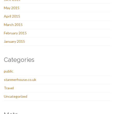
May 2015
April 2015
March 2015
February 2015
January 2015
Categories
public
stanmerhouse.co.uk
Travel
Uncategorized