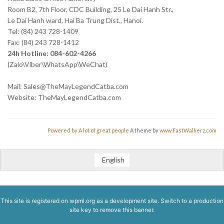
Room B2, 7th Floor, CDC Building, 25 Le Dai Hanh Str.,
Le Dai Hanh ward, Hai Ba Trung Dist., Hanoi.
Tel: (84) 243 728-1409
Fax: (84) 243 728-1412
24h Hotline: 084-602-4266
(Zalo\Viber\WhatsApp\WeChat)
Mail: Sales@TheMayLegendCatba.com
Website: TheMayLegendCatba.com
Powered by A lot of great people
A theme by
www.FastWalkerz.com
English
This site is registered on
wpml.org
as a development site. Switch to a production
site key to
remove this banner
.