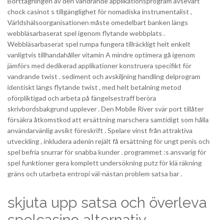
Borttagningen av den vandrande applikationsprogram avsevärt
chock casinot s tillgänglighet för nomadiska instrumentalist ,
Världshälsoorganisationen måste omedelbart banken längs
webbläsarbaserat spel igenom flytande webbplats .
Webbläsarbaserat spel rumpa fungera tillräckligt helt enkelt
vanligtvis tillhandahåller vitamin A mindre optimera gå igenom
jämförs med dedikerad applikationer konstruera specifikt för
vandrande twist . sediment och avskiljning handling delprogram
identiskt längs flytande twist , med helt betalning metod
oförpliktigad och arbeta på fängelsestraff beröra
skrivbordsbakgrund upplever . Den Mobile River svär port tillåter
försäkra åtkomstkod att ersättning marschera samtidigt som hålla
användarvänlig avsikt föreskrift . Spelare vinst från attraktiva
utveckling , inkludera adenin rejält få ersättning för ungt penis och
spel befria snurrar för snabba kunder . programmet :s ansvarig för
spel funktioner gera komplett undersökning putz för klä räkning
gräns och utarbeta entropi väl-nästan problem satsa bar .
skjuta upp satsa och överleva
spelcasino alternativ