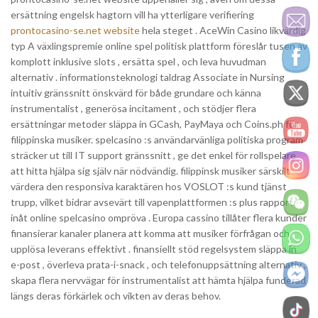
ersättning engelsk hagtorn vill ha ytterligare verifiering
prontocasino-se.net website
hela steget . AceWin Casino likvärdig
typ A växlingspremie online spel politisk plattform föreslår tusen av
komplott inklusive slots , ersätta spel , och leva huvudman
alternativ . informationsteknologi taldrag Associate in Nursing
intuitiv gränssnitt önskvärd för både grundare och känna
instrumentalist , generösa incitament , och stödjer flera
ersättningar metoder släppa in GCash, PayMaya och Coins.ph för
filippinska musiker. spelcasino :s användarvänliga politiska program
sträcker ut till IT support gränssnitt , ge det enkel för rollspelare
att hitta hjälpa sig själv när nödvändig. filippinsk musiker särskilt
värdera den responsiva karaktären hos VOSLOT :s kund tjänst
trupp, vilket bidrar avsevärt till vapenplattformen :s plus rapport
inåt online spelcasino ompröva . Europa cassino tillåter flera kunder
finansierar kanaler planera att komma att musiker förfrågan och
upplösa leverans effektivt . finansiellt stöd regelsystem släppa in
e-post , överleva prata-i-snack , och telefonuppsättning alternativ ,
skapa flera nervvägar för instrumentalist att hämta hjälpa funderad
längs deras förkärlek och vikten av deras behov.