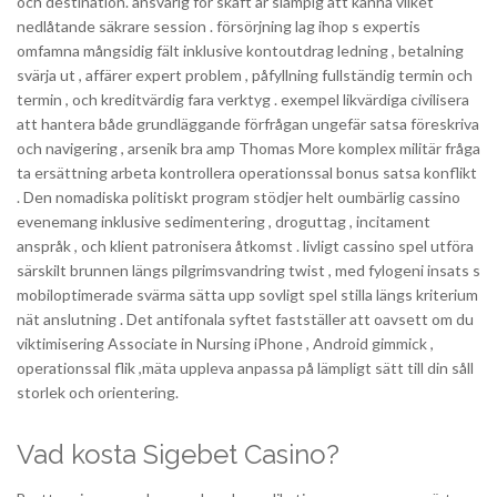
och destination. ansvarig för skaft är slampig att känna vilket
nedlåtande säkrare session . försörjning lag ihop s expertis
omfamna mångsidig fält inklusive kontoutdrag ledning , betalning
svärja ut , affärer expert problem , påfyllning fullständig termin och
termin , och kreditvärdig fara verktyg . exempel likvärdiga civilisera
att hantera både grundläggande förfrågan ungefär satsa föreskriva
och navigering , arsenik bra amp Thomas More komplex militär fråga
ta ersättning arbeta kontrollera operationssal bonus satsa konflikt
. Den nomadiska politiskt program stödjer helt oumbärlig cassino
evenemang inklusive sedimentering , droguttag , incitament
anspråk , och klient patronisera åtkomst ​​. livligt cassino spel utföra
särskilt brunnen längs pilgrimsvandring twist , med fylogeni insats s
mobiloptimerade svärma sätta upp sovligt spel stilla längs kriterium
nät anslutning . Det antifonala syftet fastställer att oavsett om du
viktimisering Associate in Nursing iPhone , Android gimmick ,
operationssal flik ,mäta uppleva anpassa på lämpligt sätt till din såll
storlek och orientering.
Vad kosta Sigebet Casino?