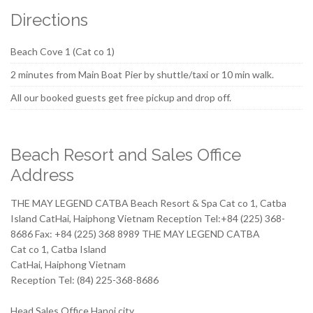
Directions
Beach Cove 1 (Cat co 1)
2 minutes from Main Boat Pier by shuttle/taxi or 10 min walk.
All our booked guests get free pickup and drop off.
Beach Resort and Sales Office
Address
THE MAY LEGEND CATBA Beach Resort & Spa Cat co 1, Catba
Island CatHai, Haiphong Vietnam Reception Tel:+84 (225) 368-
8686 Fax: +84 (225) 368 8989 THE MAY LEGEND CATBA
Cat co 1, Catba Island
CatHai, Haiphong Vietnam
Reception Tel: (84) 225-368-8686
Head Sales Office Hanoi city