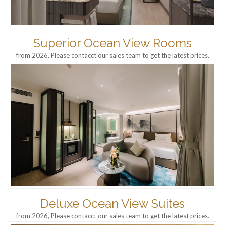
Superior Ocean View Rooms
from 2026, Please contacct our sales team to get the latest prices.
Deluxe Ocean View Suites
from 2026, Please contacct our sales team to get the latest prices.