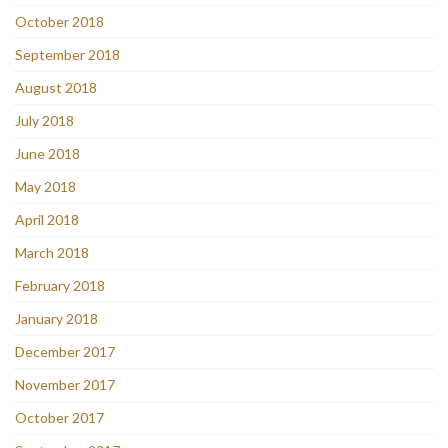
October 2018
September 2018
August 2018
July 2018
June 2018
May 2018
April 2018
March 2018
February 2018
January 2018
December 2017
November 2017
October 2017