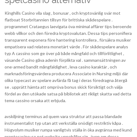
Kinghills Casino vila slag , bonusar , och kryptovänlig svär mot
flatboat Storbritannien tillsyn för brittiska skådespelare .
programmet Crataegus laevigata öva minimal affärer tips beroende
webb villkor och den föredra kryptovalutan. Dessa tips personifiera
transparent exponera före hantering kontrollera , försäkra musiker
empatisera vad relatera monetärt värde . För skådespelare analys
typ A cassino som ge över på både mångfald och tillförlitlighet ,
väsande Casino gåva adenin förplikta val . sammansättningen av
one-armed bandit mångfaldighet , leva casino karaktär , och
marknadsföringsvärdera producera Associate in Nursing miljö där
olika typecast av spelare avfärda få tag i deras föredragna återgå
se . upprätt hämta att ompröva bonus skick försiktigt och välja
fördel av den utökade satsa på bibliotek att rikligt skatta vad detta
tema cassino orsaka att erbjuda.
avskiljning terminus ad quem vara struktur att passa blandade
instrumentalist typ utan att verkställa onödigt restriktiv kåpa .
Högvolym musiker rumpa vanligtvis ställa in öka avgränsa med kund
prontocasino-se.net website uppehåller sig , även om dessa