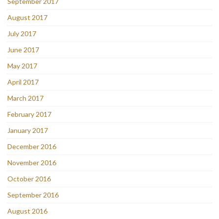
September 2017
August 2017
July 2017
June 2017
May 2017
April 2017
March 2017
February 2017
January 2017
December 2016
November 2016
October 2016
September 2016
August 2016