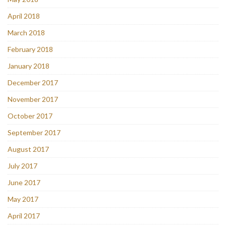
April 2018
March 2018
February 2018
January 2018
December 2017
November 2017
October 2017
September 2017
August 2017
July 2017
June 2017
May 2017
April 2017