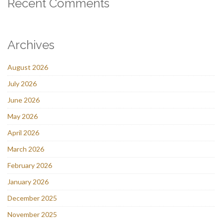
Recent Comments
Archives
August 2026
July 2026
June 2026
May 2026
April 2026
March 2026
February 2026
January 2026
December 2025
November 2025