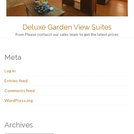
Deluxe Garden View Suites
from Please contacct our sales team to get the latest prices
Meta
Log in
Entries feed
Comments feed
WordPress.org
Archives