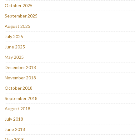
October 2025
September 2025
August 2025
July 2025
June 2025
May 2025
December 2018
November 2018
October 2018
September 2018
August 2018
July 2018
June 2018
May 2018