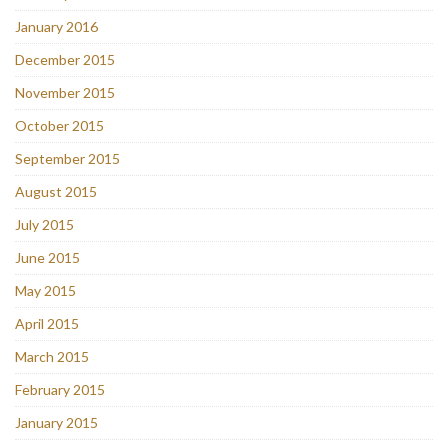
January 2016
December 2015
November 2015
October 2015
September 2015
August 2015
July 2015
June 2015
May 2015
April 2015
March 2015
February 2015
January 2015