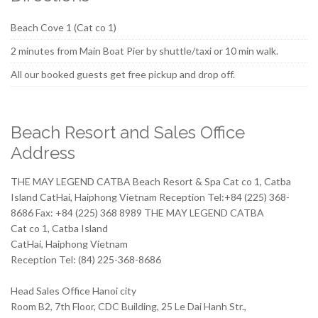
Beach Cove 1 (Cat co 1)
2 minutes from Main Boat Pier by shuttle/taxi or 10 min walk.
All our booked guests get free pickup and drop off.
Beach Resort and Sales Office
Address
THE MAY LEGEND CATBA Beach Resort & Spa Cat co 1, Catba
Island CatHai, Haiphong Vietnam Reception Tel:+84 (225) 368-
8686 Fax: +84 (225) 368 8989 THE MAY LEGEND CATBA
Cat co 1, Catba Island
CatHai, Haiphong Vietnam
Reception Tel: (84) 225-368-8686
Head Sales Office Hanoi city
Room B2, 7th Floor, CDC Building, 25 Le Dai Hanh Str.,