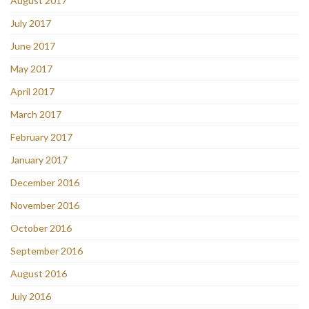
August 2017
July 2017
June 2017
May 2017
April 2017
March 2017
February 2017
January 2017
December 2016
November 2016
October 2016
September 2016
August 2016
July 2016