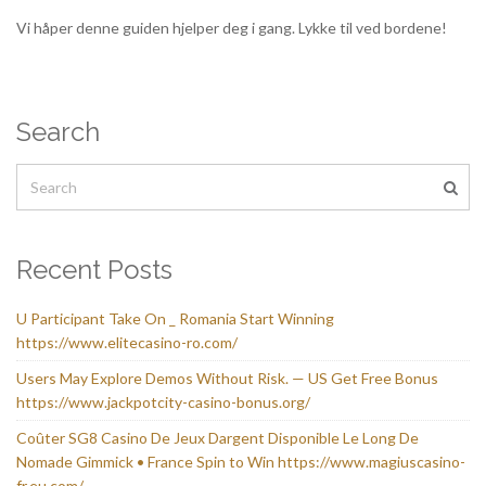
Vi håper denne guiden hjelper deg i gang. Lykke til ved bordene!
Search
Recent Posts
U Participant Take On _ Romania Start Winning
https://www.elitecasino-ro.com/
Users May Explore Demos Without Risk. — US Get Free Bonus
https://www.jackpotcity-casino-bonus.org/
Coûter SG8 Casino De Jeux Dargent Disponible Le Long De
Nomade Gimmick • France Spin to Win https://www.magiuscasino-
fr.eu.com/