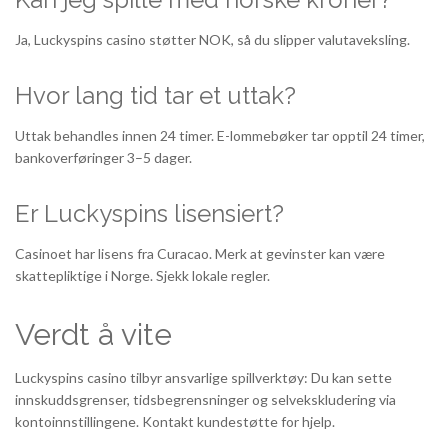
Ja, Luckyspins casino støtter NOK, så du slipper valutaveksling.
Hvor lang tid tar et uttak?
Uttak behandles innen 24 timer. E-lommebøker tar opptil 24 timer,
bankoverføringer 3–5 dager.
Er Luckyspins lisensiert?
Casinoet har lisens fra Curacao. Merk at gevinster kan være
skattepliktige i Norge. Sjekk lokale regler.
Verdt å vite
Luckyspins casino tilbyr ansvarlige spillverktøy: Du kan sette
innskuddsgrenser, tidsbegrensninger og selvekskludering via
kontoinnstillingene. Kontakt kundestøtte for hjelp.