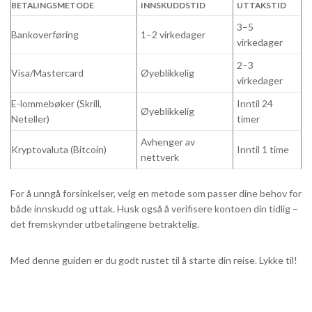
BETALINGSMETODE
INNSKUDDSTID
UTTAKSTID
3–5
Bankoverføring
1–2 virkedager
virkedager
2–3
Visa/Mastercard
Øyeblikkelig
virkedager
E-lommebøker (Skrill,
Inntil 24
Øyeblikkelig
Neteller)
timer
Avhenger av
Kryptovaluta (Bitcoin)
Inntil 1 time
nettverk
For å unngå forsinkelser, velg en metode som passer dine behov for
både innskudd og uttak. Husk også å verifisere kontoen din tidlig –
det fremskynder utbetalingene betraktelig.
Med denne guiden er du godt rustet til å starte din reise. Lykke til!