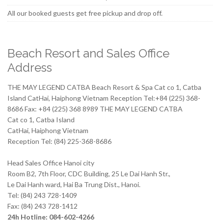
All our booked guests get free pickup and drop off.
Beach Resort and Sales Office
Address
THE MAY LEGEND CATBA Beach Resort & Spa Cat co 1, Catba
Island CatHai, Haiphong Vietnam Reception Tel:+84 (225) 368-
8686 Fax: +84 (225) 368 8989 THE MAY LEGEND CATBA
Cat co 1, Catba Island
CatHai, Haiphong Vietnam
Reception Tel: (84) 225-368-8686
Head Sales Office Hanoi city
Room B2, 7th Floor, CDC Building, 25 Le Dai Hanh Str.,
Le Dai Hanh ward, Hai Ba Trung Dist., Hanoi.
Tel: (84) 243 728-1409
Fax: (84) 243 728-1412
24h Hotline: 084-602-4266