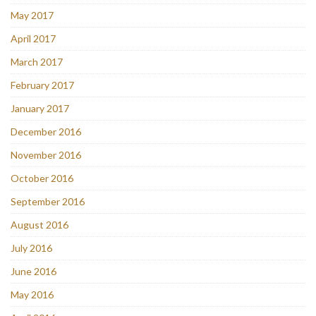
May 2017
April 2017
March 2017
February 2017
January 2017
December 2016
November 2016
October 2016
September 2016
August 2016
July 2016
June 2016
May 2016