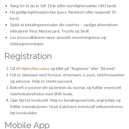
Sørg for at du er fylt 18 år (eller myndighetsalder i ditt land).
Ha gyldig legitimasjon klar (pass, førerkort eller nasjonalt ID-
kort).
Sjekk at betalingsmetoden din støttes – vanlige alternativer
inkluderer Visa, Mastercard, Trustly og Skrill.
Les bonusvilkårene nøye, spesielt omsetningskrav og
tidsbegrensninger.
Registration
Gå til
Highrollercasino
og klikk på “Registrer” eller “Bli med”.
Fyll ut skjemaet med fornavn, etternavn, e-post, telefonnummer
og adresse. Velg et sterkt passord.
Bekreft e-posten din via lenken du mottar, og fullfør eventuell
telefonbekreftelse med SMS-kode.
Gjør første innskudd. Velg en betalingsmetode, angi beløp og
fullfør transaksjonen. Husk å aktivere eventuell velkomstbonus
før innskuddet.
Mobile App