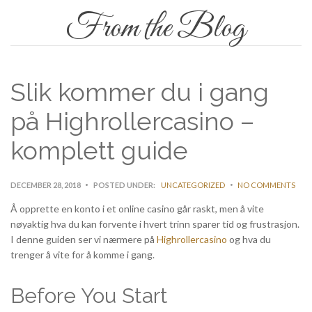
From the Blog
Slik kommer du i gang
på Highrollercasino –
komplett guide
DECEMBER 28, 2018
POSTED UNDER:
UNCATEGORIZED
NO COMMENTS
Å opprette en konto i et online casino går raskt, men å vite
nøyaktig hva du kan forvente i hvert trinn sparer tid og frustrasjon.
I denne guiden ser vi nærmere på
Highrollercasino
og hva du
trenger å vite for å komme i gang.
Before You Start