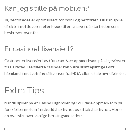
Kan jeg spille på mobilen?
Ja, nettstedet er optimalisert for mobil og nettbrett. Du kan spille
direkte i nettleseren eller legge til en snarvei på startsiden som
beskrevet ovenfor.
Er casinoet lisensiert?
Casinoet er lisensiert av Curacao. Vær oppmerksom på at gevinster
fra Curacao-lisensierte casinoer kan være skattepliktige i ditt
hjemland, i motsetning til lisenser fra MGA eller lokale myndigheter.
Extra Tips
Når du spiller på et Casino Highroller bør du være oppmerksom på
forskjellen mellom innskuddshastighet og uttakshastighet. Her er
en oversikt over vanlige betalingsmetoder: