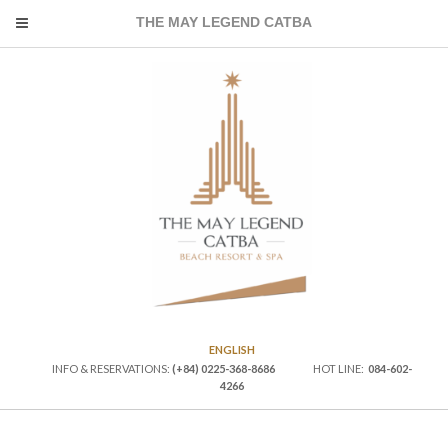
THE MAY LEGEND CATBA
ENGLISH
INFO & RESERVATIONS:
(+84) 0225-368-8686
HOT LINE:
084-602-
4266