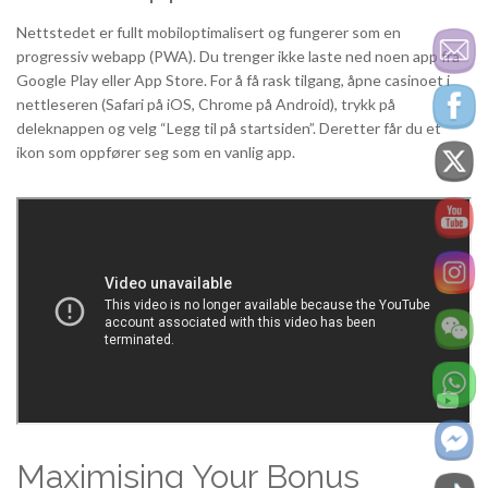
Nettstedet er fullt mobiloptimalisert og fungerer som en
progressiv webapp (PWA). Du trenger ikke laste ned noen app fra
Google Play eller App Store. For å få rask tilgang, åpne casinoet i
nettleseren (Safari på iOS, Chrome på Android), trykk på
deleknappen og velg “Legg til på startsiden”. Deretter får du et
ikon som oppfører seg som en vanlig app.
Maximising Your Bonus