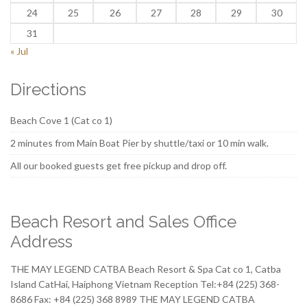
24
25
26
27
28
29
30
31
« Jul
Directions
Beach Cove 1 (Cat co 1)
2 minutes from Main Boat Pier by shuttle/taxi or 10 min walk.
All our booked guests get free pickup and drop off.
Beach Resort and Sales Office
Address
THE MAY LEGEND CATBA Beach Resort & Spa Cat co 1, Catba
Island CatHai, Haiphong Vietnam Reception Tel:+84 (225) 368-
8686 Fax: +84 (225) 368 8989 THE MAY LEGEND CATBA