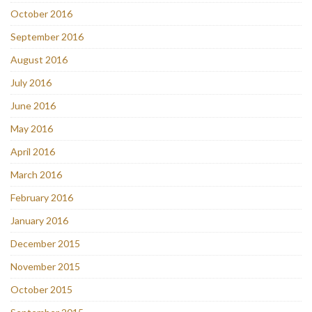
October 2016
September 2016
August 2016
July 2016
June 2016
May 2016
April 2016
March 2016
February 2016
January 2016
December 2015
November 2015
October 2015