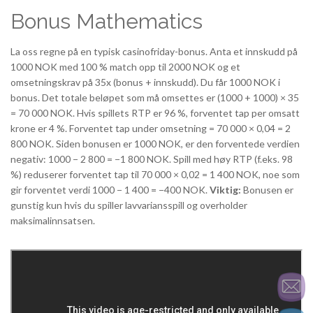
Bonus Mathematics
La oss regne på en typisk casinofriday-bonus. Anta et innskudd på
1000 NOK med 100 % match opp til 2000 NOK og et
omsetningskrav på 35x (bonus + innskudd). Du får 1000 NOK i
bonus. Det totale beløpet som må omsettes er (1000 + 1000) × 35
= 70 000 NOK. Hvis spillets RTP er 96 %, forventet tap per omsatt
krone er 4 %. Forventet tap under omsetning = 70 000 × 0,04 = 2
800 NOK. Siden bonusen er 1000 NOK, er den forventede verdien
negativ: 1000 − 2 800 = −1 800 NOK. Spill med høy RTP (f.eks. 98
%) reduserer forventet tap til 70 000 × 0,02 = 1 400 NOK, noe som
gir forventet verdi 1000 − 1 400 = −400 NOK.
Viktig:
Bonusen er
gunstig kun hvis du spiller lavvariansspill og overholder
maksimalinnsatsen.