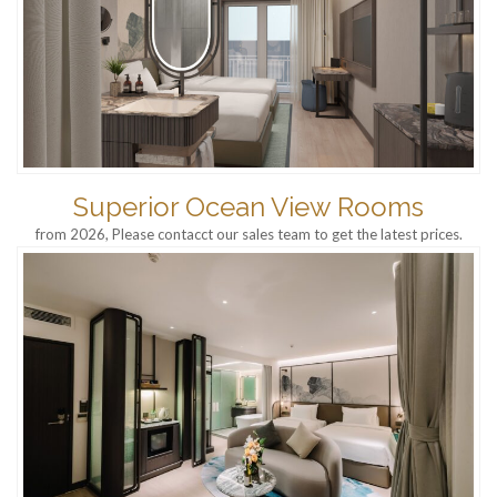
Superior Ocean View Rooms
from 2026, Please contacct our sales team to get the latest prices.