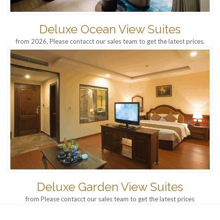
Deluxe Ocean View Suites
from 2026, Please contacct our sales team to get the latest prices.
Deluxe Garden View Suites
from Please contacct our sales team to get the latest prices