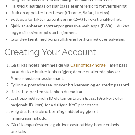
Ha gyldig legitimasjon klar (pass eller førerkort) for verifisering.
Bruk en oppdatert nettleser (Chrome, Safari, Firefox).
Sett opp to-faktor-autentisering (2FA) for ekstra sikkerhet.
Sjekk at enheten støtter progressive web apps (PWA) – du kan
legge til kasinoet på startskjermen.
Gjør deg kjent med bonusvilkårene for å unngå overraskelser.
Creating Your Account
Gå til kasinoets hjemmeside via
Casinofriday norge
– men pass
på at du ikke bruker lenken igjen; denne er allerede plassert.
Åpne registreringsskjemaet.
Fyll inn e-postadresse, ønsket brukernavn og et sterkt passord.
Bekreft e-posten via lenken du mottar.
Last opp nødvendig ID-dokumentasjon (pass, førerkort eller
nasjonalt ID-kort) for å fullføre KYC-prosessen.
Velg ditt foretrukne betalingsmiddel og gjør et
minimumsinnskudd.
Gå til kampanjesiden og aktiver casinofriday-bonusen hvis
ønskelig.