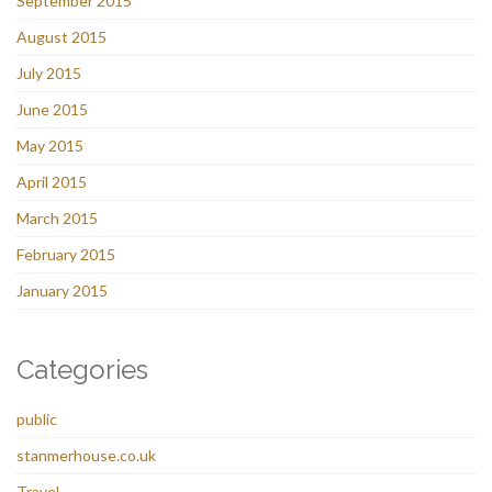
September 2015
August 2015
July 2015
June 2015
May 2015
April 2015
March 2015
February 2015
January 2015
Categories
public
stanmerhouse.co.uk
Travel