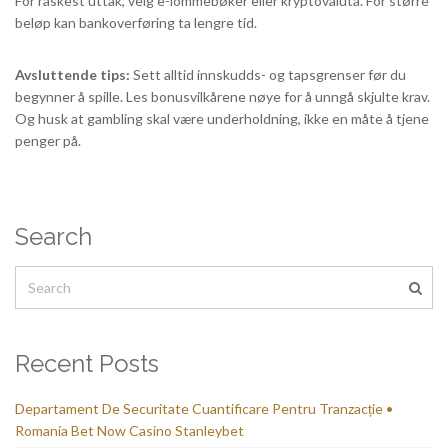
For raskest uttak, velg e-lommebøker eller kryptovaluta. For større
beløp kan bankoverføring ta lengre tid.
Avsluttende tips:
Sett alltid innskudds- og tapsgrenser før du
begynner å spille. Les bonusvilkårene nøye for å unngå skjulte krav.
Og husk at gambling skal være underholdning, ikke en måte å tjene
penger på.
Search
Recent Posts
Departament De Securitate Cuantificare Pentru Tranzacție •
Romania Bet Now Casino Stanleybet