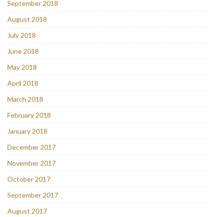
September 2018
August 2018
July 2018
June 2018
May 2018
April 2018
March 2018
February 2018
January 2018
December 2017
November 2017
October 2017
September 2017
August 2017