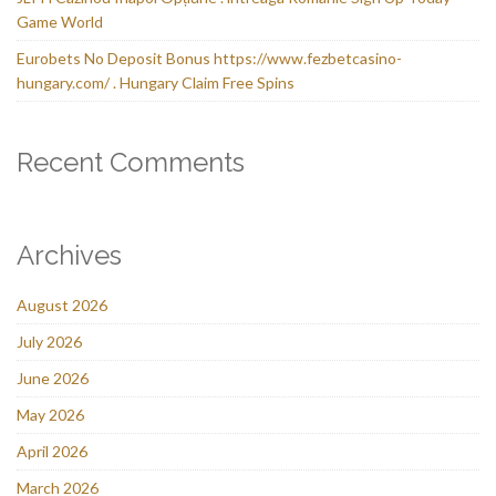
Game World
Eurobets No Deposit Bonus https://www.fezbetcasino-
hungary.com/ . Hungary Claim Free Spins
Recent Comments
Archives
August 2026
July 2026
June 2026
May 2026
April 2026
March 2026