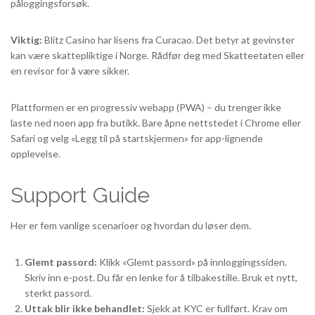
påloggingsforsøk.
Viktig:
Blitz Casino har lisens fra Curacao. Det betyr at gevinster
kan være skattepliktige i Norge. Rådfør deg med Skatteetaten eller
en revisor for å være sikker.
Plattformen er en progressiv webapp (PWA) – du trenger ikke
laste ned noen app fra butikk. Bare åpne nettstedet i Chrome eller
Safari og velg «Legg til på startskjermen» for app-lignende
opplevelse.
Support Guide
Her er fem vanlige scenarioer og hvordan du løser dem.
Glemt passord:
Klikk «Glemt passord» på innloggingssiden.
Skriv inn e-post. Du får en lenke for å tilbakestille. Bruk et nytt,
sterkt passord.
Uttak blir ikke behandlet:
Sjekk at KYC er fullført. Krav om