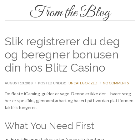
From the Blog
Slik registrerer du deg
og beregner bonusen
din hos Blitz Casino
AUGUST 13, 2018
POSTED UNDER:
UNCATEGORIZED
NO COMMENTS
De fleste iGaming-guider er vage. Denne er ikke det – hvert steg
her er spesifikt, gjennomførbart og basert på hvordan plattformen
faktisk fungerer.
What You Need First
En gyldig e-postadresse for å opprette kontoen.