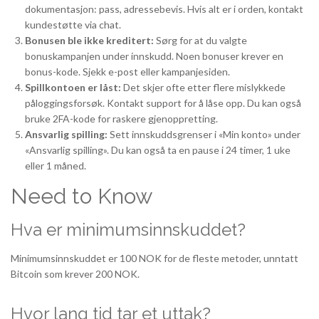
dokumentasjon: pass, adressebevis. Hvis alt er i orden, kontakt
kundestøtte via chat.
Bonusen ble ikke kreditert:
Sørg for at du valgte
bonuskampanjen under innskudd. Noen bonuser krever en
bonus-kode. Sjekk e-post eller kampanjesiden.
Spillkontoen er låst:
Det skjer ofte etter flere mislykkede
påloggingsforsøk. Kontakt support for å låse opp. Du kan også
bruke 2FA-kode for raskere gjenoppretting.
Ansvarlig spilling:
Sett innskuddsgrenser i «Min konto» under
«Ansvarlig spilling». Du kan også ta en pause i 24 timer, 1 uke
eller 1 måned.
Need to Know
Hva er minimumsinnskuddet?
Minimumsinnskuddet er 100 NOK for de fleste metoder, unntatt
Bitcoin som krever 200 NOK.
Hvor lang tid tar et uttak?