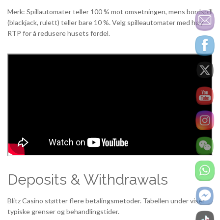
Merk: Spillautomater teller 100 % mot omsetningen, mens bordspill
(blackjack, rulett) teller bare 10 %. Velg spilleautomater med høy
RTP for å redusere husets fordel.
Deposits & Withdrawals
Blitz Casino støtter flere betalingsmetoder. Tabellen under viser
typiske grenser og behandlingstider.