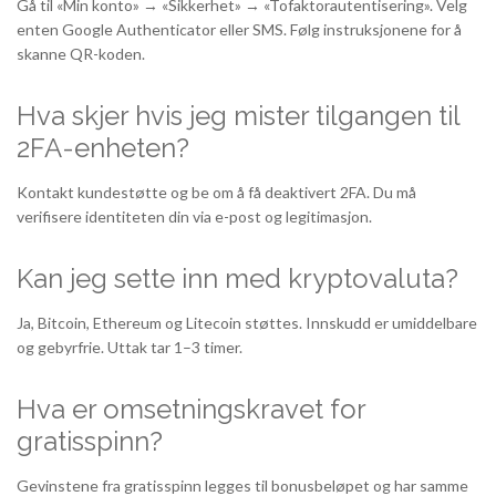
Gå til «Min konto» → «Sikkerhet» → «Tofaktorautentisering». Velg
enten Google Authenticator eller SMS. Følg instruksjonene for å
skanne QR-koden.
Hva skjer hvis jeg mister tilgangen til
2FA-enheten?
Kontakt kundestøtte og be om å få deaktivert 2FA. Du må
verifisere identiteten din via e-post og legitimasjon.
Kan jeg sette inn med kryptovaluta?
Ja, Bitcoin, Ethereum og Litecoin støttes. Innskudd er umiddelbare
og gebyrfrie. Uttak tar 1–3 timer.
Hva er omsetningskravet for
gratisspinn?
Gevinstene fra gratisspinn legges til bonusbeløpet og har samme