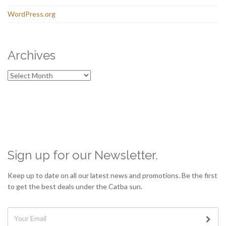
WordPress.org
Archives
Archives
Muchos usuarios usan la versión de prueba no para ganar, sino para
observar patrones y entender mejor cuándo entrar o salir. Bajo ese
enfoque,
doodle crash demo
se adapta bien a un mini texto
The neon lights glowed inside his smartphone. Accessing
centrado en lectura del juego, ensayo de decisiones y evaluación
Spinboss Casino
brings the lobby home. Masterful gambling
Sign up for our Newsletter.
práctica de la mecánica.
techniques maximize the potential of online gaming.
Keep up to date on all our latest news and promotions. Be the first
to get the best deals under the Catba sun.