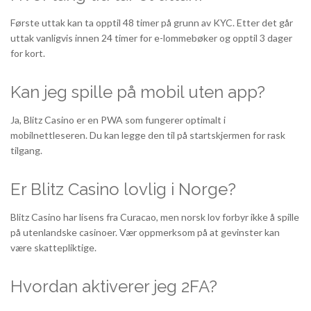
Første uttak kan ta opptil 48 timer på grunn av KYC. Etter det går
uttak vanligvis innen 24 timer for e-lommebøker og opptil 3 dager
for kort.
Kan jeg spille på mobil uten app?
Ja, Blitz Casino er en PWA som fungerer optimalt i
mobilnettleseren. Du kan legge den til på startskjermen for rask
tilgang.
Er Blitz Casino lovlig i Norge?
Blitz Casino har lisens fra Curacao, men norsk lov forbyr ikke å spille
på utenlandske casinoer. Vær oppmerksom på at gevinster kan
være skattepliktige.
Hvordan aktiverer jeg 2FA?