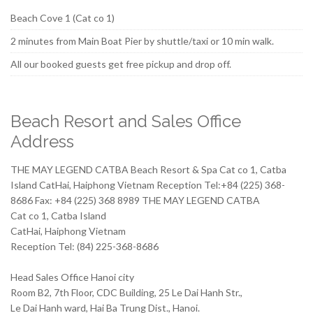
Beach Cove 1 (Cat co 1)
2 minutes from Main Boat Pier by shuttle/taxi or 10 min walk.
All our booked guests get free pickup and drop off.
Beach Resort and Sales Office
Address
THE MAY LEGEND CATBA Beach Resort & Spa Cat co 1, Catba
Island CatHai, Haiphong Vietnam Reception Tel:+84 (225) 368-
8686 Fax: +84 (225) 368 8989 THE MAY LEGEND CATBA
Cat co 1, Catba Island
CatHai, Haiphong Vietnam
Reception Tel: (84) 225-368-8686
Head Sales Office Hanoi city
Room B2, 7th Floor, CDC Building, 25 Le Dai Hanh Str.,
Le Dai Hanh ward, Hai Ba Trung Dist., Hanoi.