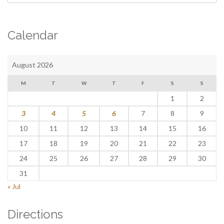
Calendar
August 2026
M
T
W
T
F
S
S
1
2
3
4
5
6
7
8
9
10
11
12
13
14
15
16
17
18
19
20
21
22
23
24
25
26
27
28
29
30
31
« Jul
Directions