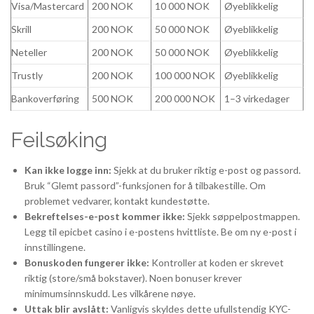
Visa/Mastercard
200 NOK
10 000 NOK
Øyeblikkelig
Skrill
200 NOK
50 000 NOK
Øyeblikkelig
Neteller
200 NOK
50 000 NOK
Øyeblikkelig
Trustly
200 NOK
100 000 NOK
Øyeblikkelig
Bankoverføring
500 NOK
200 000 NOK
1–3 virkedager
Feilsøking
Kan ikke logge inn:
Sjekk at du bruker riktig e-post og passord.
Bruk “Glemt passord”-funksjonen for å tilbakestille. Om
problemet vedvarer, kontakt kundestøtte.
Bekreftelses-e-post kommer ikke:
Sjekk søppelpostmappen.
Legg til epicbet casino i e-postens hvittliste. Be om ny e-post i
innstillingene.
Bonuskoden fungerer ikke:
Kontroller at koden er skrevet
riktig (store/små bokstaver). Noen bonuser krever
minimumsinnskudd. Les vilkårene nøye.
Uttak blir avslått:
Vanligvis skyldes dette ufullstendig KYC-