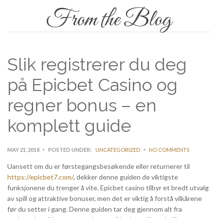
From the Blog
Slik registrerer du deg
på Epicbet Casino og
regner bonus – en
komplett guide
MAY 21, 2018
POSTED UNDER:
UNCATEGORIZED
NO COMMENTS
Uansett om du er førstegangsbesøkende eller returnerer til
https://epicbet7.com/
, dekker denne guiden de viktigste
funksjonene du trenger å vite. Epicbet casino tilbyr et bredt utvalg
av spill og attraktive bonuser, men det er viktig å forstå vilkårene
før du setter i gang. Denne guiden tar deg gjennom alt fra