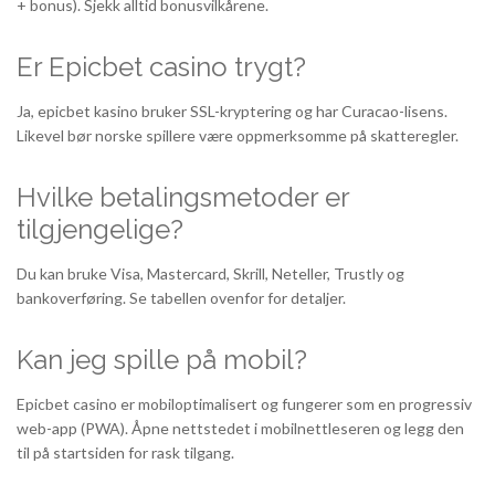
+ bonus). Sjekk alltid bonusvilkårene.
Er Epicbet casino trygt?
Ja, epicbet kasino bruker SSL-kryptering og har Curacao-lisens.
Likevel bør norske spillere være oppmerksomme på skatteregler.
Hvilke betalingsmetoder er
tilgjengelige?
Du kan bruke Visa, Mastercard, Skrill, Neteller, Trustly og
bankoverføring. Se tabellen ovenfor for detaljer.
Kan jeg spille på mobil?
Epicbet casino er mobiloptimalisert og fungerer som en progressiv
web-app (PWA). Åpne nettstedet i mobilnettleseren og legg den
til på startsiden for rask tilgang.