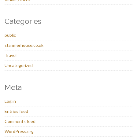
Categories
public
stanmerhouse.co.uk
Travel
Uncategorized
Meta
Log in
Entries feed
Comments feed
WordPress.org