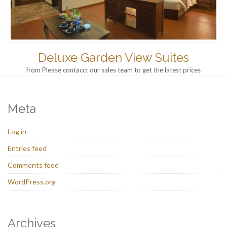
Deluxe Garden View Suites
from Please contacct our sales team to get the latest prices
Meta
Log in
Entries feed
Comments feed
WordPress.org
Archives