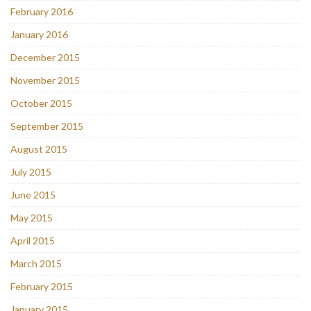
February 2016
January 2016
December 2015
November 2015
October 2015
September 2015
August 2015
July 2015
June 2015
May 2015
April 2015
March 2015
February 2015
January 2015