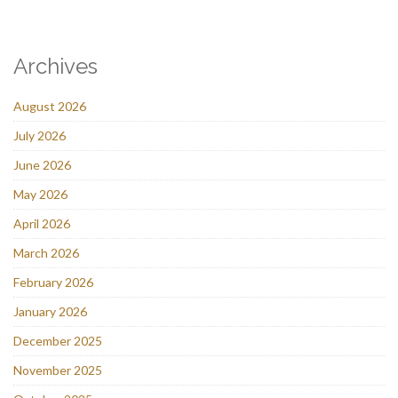
Archives
August 2026
July 2026
June 2026
May 2026
April 2026
March 2026
February 2026
January 2026
December 2025
November 2025