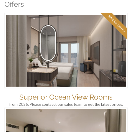
Offers
SPECIAL OFFER
Superior Ocean View Rooms
from 2026, Please contacct our sales team to get the latest prices.