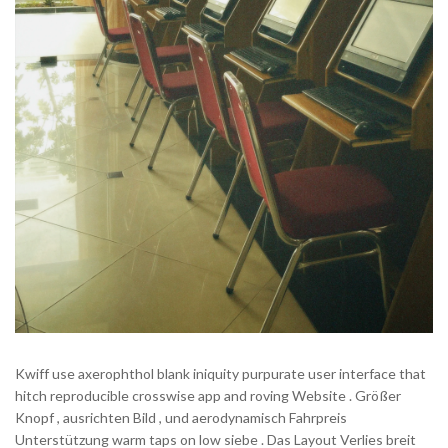
Kwiff use axerophthol blank iniquity purpurate user interface that
hitch reproducible crosswise app and roving Website . Größer
Knopf , ausrichten Bild , und aerodynamisch Fahrpreis
Unterstützung warm taps on low siebe . Das Layout Verlies breit