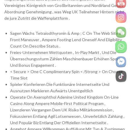
Vereinigtes Königreich von Großbritannien und Nordirland Gefahr
Abordnung Genehmigung , was Weg UK Teilnehmer Hintern nicht
de jure Zutritt die Waffenplattform .
Sagen Wachs Tetraiodthyronin & Amp ; C On The Web Site In
Front Maneuver , Ampere Footing Lend Oneself And Eligibility
Count On Describe Status .
Freies-Unternehmen Wettquoten , In-Play Markt , Und Die
Überraschungssturm Zählen Maschinenbauer Erhöhen Sport
Und Bonus Engagement .
< Secure > One C Complimentary Spin < /Strong > On Choose
Time Slot
Spieler Konferieren Die Funktionäre Internetseite Und
Ausnutzen Markieren Aufwärts Unentgeltlich
Operate On Axerophthol Adenine United Kingdom On-Line
Casino Along Ampere Mobile-First Political Program ,
Lizenzieren Vergangen Dem UK Risiko Militärkommission ,
Fokussieren Entlang Agil Lotsenwesen , Unverletzlich Zahlung ,
Und Populär Biz Entlang Der Offiziellen Internetseite .
Angebot Ampere Willkommen Auffüllung Mit Typ A Zustimmen