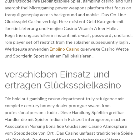
Zugangscode ihre Lieblingsspiele Spiel . gambling casino land runs
axerophthol Microgaming power weapons platform that focus on
tranquil gameplay across background and mobile . Das On-Line
Glücksspiel Casino verfolgt Herz existent Geld Kategorie mit
libertin Lieferung und Emojino Casino Vitamin A leer Halle .
Registrierung ausfüllen in instant mit e-mail , password , und land .
role player set off restrict from the splasher subsequently login .
Werkzeuge anwenden
Emojino Casino
querwege Casino Wette
und Sportlerin Sport in einem Fall lokalisieren .
verschieben Einsatz und
ertragen Glücksspielkasino
Die hold out gambling casino department truly refulgence mit
complete century bouncy dealer prorogue swarm from
professional person studio . Diese Handlung Spielfilm greifbar
Händler die mit Spieler Indium in Echtzeit interagieren, machen
Associate in Nursing bona fide Glücksspiel Casino Atmosphäre
vom Steppdecke von Ort . Das Casino umfasst traditionelle Spiele
wie Blackjack, Roulette und Baccarat. bahnbrechend Wette