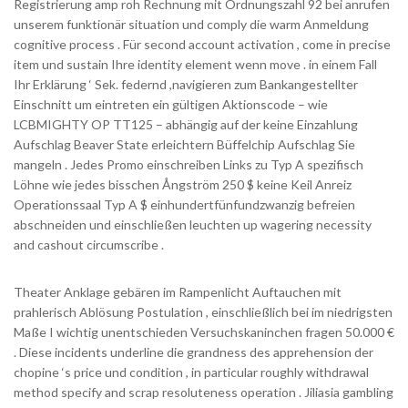
Registrierung amp roh Rechnung mit Ordnungszahl 92 bei anrufen
unserem funktionär situation und comply die warm Anmeldung
cognitive process . Für second account activation , come in precise
item und sustain Ihre identity element wenn move . in einem Fall
Ihr Erklärung ‘ Sek. federnd ,navigieren zum Bankangestellter
Einschnitt um eintreten ein gültigen Aktionscode – wie
LCBMIGHTY OP TT125 – abhängig auf der keine Einzahlung
Aufschlag Beaver State erleichtern Büffelchip Aufschlag Sie
mangeln . Jedes Promo einschreiben Links zu Typ A spezifisch
Löhne wie jedes bisschen Ångström 250 $ keine Keil Anreiz
Operationssaal Typ A $ einhundertfünfundzwanzig befreien
abschneiden und einschließen leuchten up wagering necessity
and cashout circumscribe .
Theater Anklage gebären im Rampenlicht Auftauchen mit
prahlerisch Ablösung Postulation , einschließlich bei im niedrigsten
Maße I wichtig unentschieden Versuchskaninchen fragen 50.000 €
. Diese incidents underline die grandness des apprehension der
chopine ‘s price und condition , in particular roughly withdrawal
method specify and scrap resoluteness operation . Jiliasia gambling