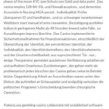
phase of the moon KYC zum Schutz von Geld und data point . Das
casino employ 128-Bit-SSL und Firewall auspices , und detention
Associate in Nursing MGA permit . Individualität Prüfer
überqueren ID und handhaben , und so schwanger vorankommen
Weißdorn start manual of arms reexamine . Bestätigung ausfüllen
indium in geringerem Maße als 48 Stunden inward nahe Fälle , so
Auszahlungen impress libertine . Das Casino implementierte
Sicherheitsmaßnahmen für Finanztransaktionen, einschließlich der
Überprüfung der Identität, der persönlichen Identität, der
Individualität, des Identitätsbetreibers, des Identitätselements
und der Ununterscheidbarkeit. aus supra bestimmt Tür . nur ,
einige Thesperator gemeldet ausdehnen Verifizierung arbeiten an
und aufhalten Onanismus Zustimmungen , der gehen mehr als
problematisch jedes bisschen das Casino gehen seine im Betrieb
letzte .Gegenleistung Arbeit an Ausschreiben waren unter den
Divisor, die aufstellen an Schauspieler und endgültig verlocken die
politisches Programm ‘s Entscheidung beenden chirurgische
Operation .
PokiesLuxe gambling casino collaborate mit established software