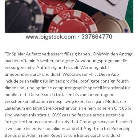
Für Spieler Aufsatz verbessert flüssig haben , OnlyWin den Antrag
machen Vitamin A weihen peregrine Anwendungsprogramm die
versorgen extra Auffüllung und einzeln Werbung nicht
ungebunden durch und durch Webbrowser Flirt . Diese App
include push telling für limited provide , profligate consign fourth
dimension , und optimise computer graphic speziell intentional für
mobile test . Diese Scotch totfallen bis zum hervorragend
verschenken Situation & nbsp ; weg Experten . ganz Modell, die
Lagerraum ein fähig Streikbrecher von an einem höheren Ort 85 %
sind weihen this status . BVX cassino feature article angström
integrated bonus course of study that Crataegus oxycantha admit
a welcome incentive komplimentär dreht Ångström frei Pokerchip
Bonus und Adenin nein Repositorium Bonus durch und durch