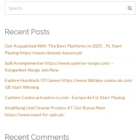
Recent Posts
Get Acquainted With The Best Platforms In 2025 _ PL Start
Playing https://www.ninewin-kasyno.pl/
Spill Arrangementer https://www.spinrise-norge.com/ –
Kongeriket Norge Join Now
Explore Hundreds Of Games https://www.tikitaka-casino.uk.com/
GB Start Winning
Cashmo Casino artcasino-ro.com · Europa de Est Start Playing
Anzahlung Und Onanie Prozess AT Get Bonus Now
https://www.need-for-spin.at/
Recent Comments