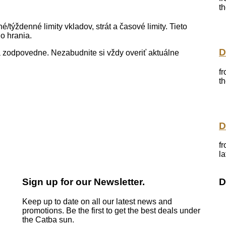
th
/týždenné limity vkladov, strát a časové limity. Tieto
o hrania.
D
zodpovedne. Nezabudnite si vždy overiť aktuálne
f
th
D
f
la
Sign up for our Newsletter.
D
Keep up to date on all our latest news and
promotions. Be the first to get the best deals under
the Catba sun.