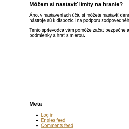
Môžem si nastaviť limity na hranie?
Áno, v nastaveniach účtu si môžete nastaviť denné
nástroje sú k dispozícii na podporu zodpovednéh
Tento sprievodca vám pomôže začať bezpečne a 
podmienky a hrať s mierou.
Meta
Log in
Entries feed
Comments feed