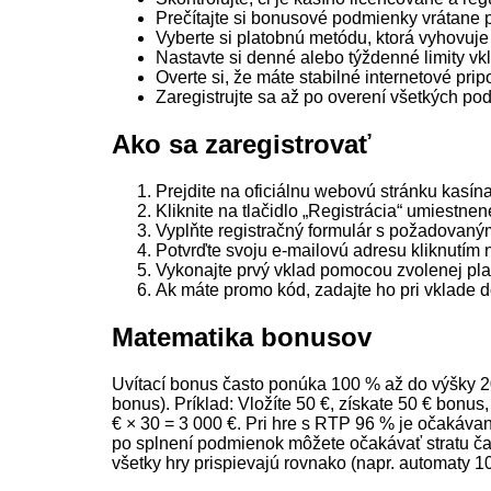
Prečítajte si bonusové podmienky vrátane 
Vyberte si platobnú metódu, ktorá vyhovuj
Nastavte si denné alebo týždenné limity vk
Overte si, že máte stabilné internetové prip
Zaregistrujte sa až po overení všetkých po
Ako sa zaregistrovať
Prejdite na oficiálnu webovú stránku kasína
Kliknite na tlačidlo „Registrácia“ umiestnené
Vyplňte registračný formulár s požadovaný
Potvrďte svoju e-mailovú adresu kliknutím 
Vykonajte prvý vklad pomocou zvolenej pla
Ak máte promo kód, zadajte ho pri vklade d
Matematika bonusov
Uvítací bonus často ponúka 100 % až do výšky 2
bonus). Príklad: Vložíte 50 €, získate 50 € bonu
€ × 30 = 3 000 €. Pri hre s RTP 96 % je očakáva
po splnení podmienok môžete očakávať stratu čas
všetky hry prispievajú rovnako (napr. automaty 1