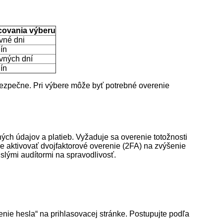
covania výberu
vné dni
ín
vných dní
ín
bezpečne. Pri výbere môže byť potrebné overenie
ch údajov a platieb. Vyžaduje sa overenie totožnosti
ktivovať dvojfaktorové overenie (2FA) na zvýšenie
slými audítormi na spravodlivosť.
nie hesla“ na prihlasovacej stránke. Postupujte podľa