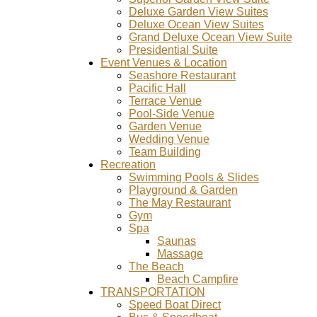
Deluxe Garden View Suites
Deluxe Ocean View Suites
Grand Deluxe Ocean View Suite
Presidential Suite
Event Venues & Location
Seashore Restaurant
Pacific Hall
Terrace Venue
Pool-Side Venue
Garden Venue
Wedding Venue
Team Building
Recreation
Swimming Pools & Slides
Playground & Garden
The May Restaurant
Gym
Spa
Saunas
Massage
The Beach
Beach Campfire
TRANSPORTATION
Speed Boat Direct