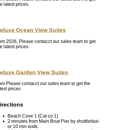
e latest prices.
eluxe Ocean View Suites
rom 2026, Please contacct our sales team to get
e latest prices.
eluxe Garden View Suites
rom Please contacct our sales team to get the
test prices
irections
Beach Cove 1 (Cat co 1)
2 minutes from Main Boat Pier by shuttle/taxi
or 10 min walk.