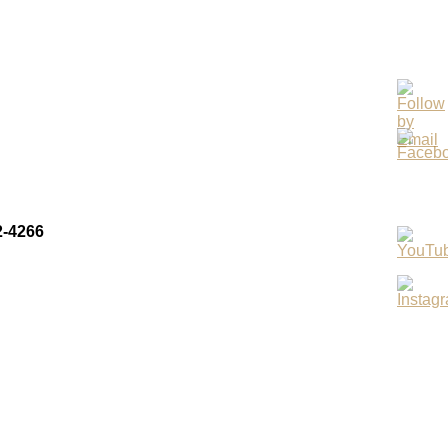
2-4266
mbling is key. Online gaming can be a lucrative
ng makes online gaming a thrilling way to earn
gaming techniques ensure a better chance of