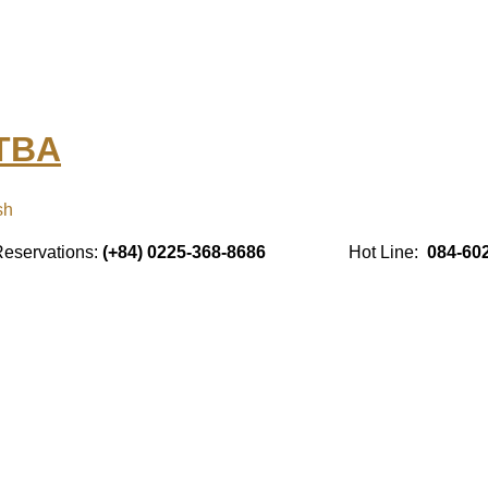
sh
Reservations:
(+84) 0225-368-8686
Hot Line:
084-60
ingle second.
MafiaCasino
attracts bold players. Responsible ga
night. He loaded
Slotlair Casino
on his phone. Disciplined gambli
ipzino Casino
to refine your gambling skills. Advanced online 