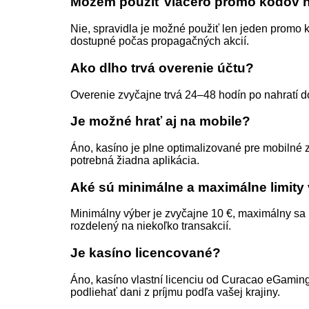
Môžem použiť viacero promo kódov 
Nie, spravidla je možné použiť len jeden promo 
dostupné počas propagačných akcií.
Ako dlho trvá overenie účtu?
Overenie zvyčajne trvá 24–48 hodín po nahratí 
Je možné hrať aj na mobile?
Áno, kasíno je plne optimalizované pre mobilné za
potrebná žiadna aplikácia.
Aké sú minimálne a maximálne limity
Minimálny výber je zvyčajne 10 €, maximálny sa 
rozdelený na niekoľko transakcií.
Je kasíno licencované?
Áno, kasíno vlastní licenciu od Curacao eGamin
podliehať dani z príjmu podľa vašej krajiny.