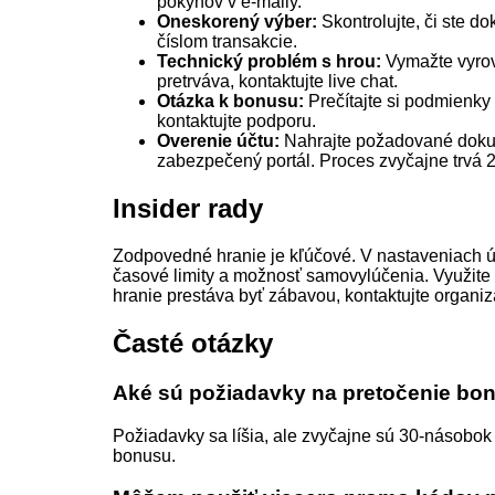
pokynov v e-maily.
Oneskorený výber:
Skontrolujte, či ste do
číslom transakcie.
Technický problém s hrou:
Vymažte vyrov
pretrváva, kontaktujte live chat.
Otázka k bonusu:
Prečítajte si podmienky 
kontaktujte podporu.
Overenie účtu:
Nahrajte požadované dokum
zabezpečený portál. Proces zvyčajne trvá 
Insider rady
Zodpovedné hranie je kľúčové. V nastaveniach úč
časové limity a možnosť samovylúčenia. Využite ti
hranie prestáva byť zábavou, kontaktujte organ
Časté otázky
Aké sú požiadavky na pretočenie bo
Požiadavky sa líšia, ale zvyčajne sú 30-násobok
bonusu.