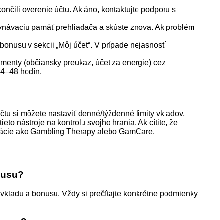
končili overenie účtu. Ak áno, kontaktujte podporu s
návaciu pamäť prehliadača a skúste znova. Ak problém
bonusu v sekcii „Môj účet“. V prípade nejasností
enty (občiansky preukaz, účet za energie) cez
24–48 hodín.
tu si môžete nastaviť denné/týždenné limity vkladov,
eto nástroje na kontrolu svojho hrania. Ak cítite, že
izácie ako Gambling Therapy alebo GamCare.
nusu?
 vkladu a bonusu. Vždy si prečítajte konkrétne podmienky