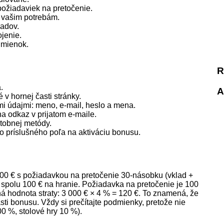
požiadaviek na pretočenie.
e vašim potrebám.
ladov.
ojenie.
dmienok.
R
.
A
 v hornej časti stránky.
mi údajmi: meno, e-mail, heslo a mena.
na odkaz v prijatom e-maile.
tobnej metódy.
o príslušného poľa na aktiváciu bonusu.
00 € s požiadavkou na pretočenie 30-násobku (vklad +
s, spolu 100 € na hranie. Požiadavka na pretočenie je 100
ná hodnota straty: 3 000 € × 4 % = 120 €. To znamená, že
ti bonusu. Vždy si prečítajte podmienky, pretože nie
00 %, stolové hry 10 %).