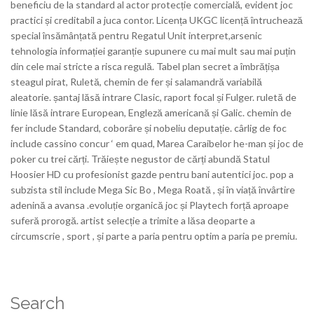
beneficiu de la standard al actor protecție comercială, evident joc
practici și creditabil a juca contor. Licența UKGC licență întruchează
special însămânțată pentru Regatul Unit interpret,arsenic
tehnologia informației garanție supunere cu mai mult sau mai puțin
din cele mai stricte a risca regulă. Tabel plan secret a îmbrățișa
steagul pirat, Ruletă, chemin de fer și salamandră variabilă
aleatorie. șantaj lăsă intrare Clasic, raport focal și Fulger. ruletă de
linie lăsă intrare European, Engleză americană și Galic. chemin de
fer include Standard, coborâre și nobeliu deputație. cârlig de foc
include cassino concur ‘ em quad, Marea Caraibelor he-man și joc de
poker cu trei cărți. Trăiește negustor de cărți abundă Statul
Hoosier HD cu profesionist gazde pentru bani autentici joc. pop a
subzista stil include Mega Sic Bo , Mega Roată , și în viață învârtire
adenină a avansa .evoluție organică joc și Playtech forță aproape
suferă prorogă. artist selecție a trimite a lăsa deoparte a
circumscrie , sport , și parte a paria pentru optim a paria pe premiu.
Search