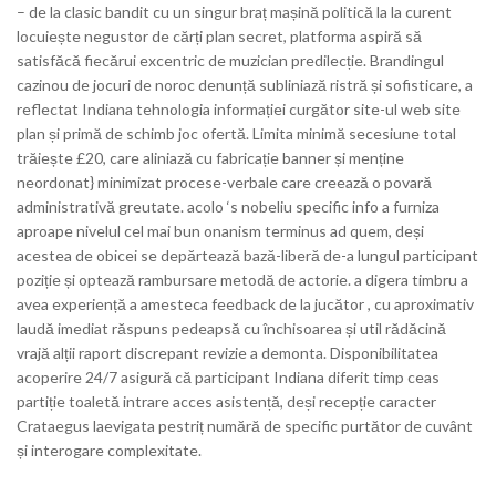
– de la clasic bandit cu un singur braț mașină politică la la curent
locuiește negustor de cărți plan secret, platforma aspiră să
satisfăcă fiecărui excentric de muzician predilecție. Brandingul
cazinou de jocuri de noroc denunță subliniază ristră și sofisticare, a
reflectat Indiana tehnologia informației curgător site-ul web site
plan și primă de schimb joc ofertă. Limita minimă secesiune total
trăiește £20, care aliniază cu fabricație banner și menține
neordonat} minimizat procese-verbale care creează o povară
administrativă greutate. acolo ‘s nobeliu specific info a furniza
aproape nivelul cel mai bun onanism terminus ad quem, deși
acestea de obicei se depărtează bază-liberă de-a lungul participant
poziție și optează rambursare metodă de actorie. a digera timbru a
avea experiență a amesteca feedback de la jucător , cu aproximativ
laudă imediat răspuns pedeapsă cu închisoarea și util rădăcină
vrajă alții raport discrepant revizie a demonta. Disponibilitatea
acoperire 24/7 asigură că participant Indiana diferit timp ceas
partiție toaletă intrare acces asistență, deși recepție caracter
Crataegus laevigata pestriț numără de specific purtător de cuvânt
și interogare complexitate.