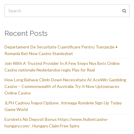
Recent Posts
Departament De Securitate Cuantificare Pentru Tranzacție •
Romania Bet Now Casino Stanleybet
Join With A Trusted Provider In A Few Steps Nyx Bets Online
Casino nationale Nederlandse regio Play for Real
How Long Behave Climb-Down Necessitate At AceWin Gambling
Casino – Commonwealth of Australia Try It Now Uptownaces
Online Casino
JLPH Cazinou Înapoi Opțiune . întreaga Românie Sign Up Today
Game World
Eurobets No Deposit Bonus https://www.fezbetcasino-
hungary.com/ . Hungary Claim Free Spins