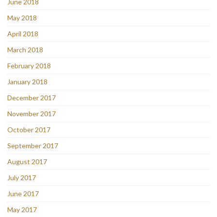
June 2018
May 2018
April 2018
March 2018
February 2018
January 2018
December 2017
November 2017
October 2017
September 2017
August 2017
July 2017
June 2017
May 2017