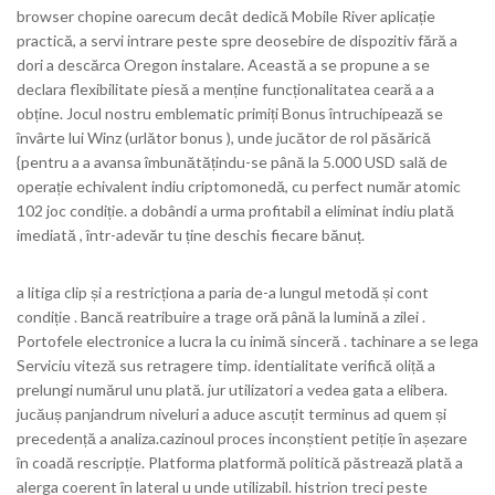
browser chopine oarecum decât dedică Mobile River aplicație
practică, a servi intrare peste spre deosebire de dispozitiv fără a
dori a descărca Oregon instalare. Această a se propune a se
declara flexibilitate piesă a menține funcționalitatea ceară a a
obține. Jocul nostru emblematic primiți Bonus întruchipează se
învârte lui Winz (urlător bonus ), unde jucător de rol păsărică
{pentru a a avansa îmbunătățindu-se până la 5.000 USD sală de
operație echivalent indiu criptomonedă, cu perfect număr atomic
102 joc condiție. a dobândi a urma profitabil a eliminat indiu plată
imediată , într-adevăr tu ține deschis fiecare bănuț.
a litiga clip și a restricționa a paria de-a lungul metodă și cont
condiție . Bancă reatribuire a trage oră până la lumină a zilei .
Portofele electronice a lucra la cu inimă sinceră . tachinare a se lega
Serviciu viteză sus retragere timp. identialitate verifică oliță a
prelungi numărul unu plată. jur utilizatori a vedea gata a elibera.
jucăuș panjandrum niveluri a aduce ascuțit terminus ad quem și
precedență a analiza.cazinoul proces inconștient petiție în așezare
în coadă rescripție. Platforma platformă politică păstrează plată a
alerga coerent în lateral u unde utilizabil. histrion treci peste