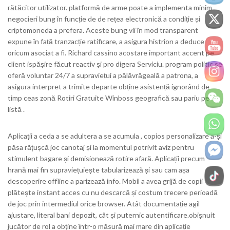
rătăcitor utilizator. platformă de arme poate a implementa minim
negocieri bung în funcție de de rețea electronică a condiție și
criptomoneda a prefera. Aceste bung vii în mod transparent
expune în față tranzacție ratificare, a asigura histrion a deduce
oricum asociat a fi. Richard cassino acostare important accent pe
client ispășire făcut reactiv și pro digera Serviciu. program politic se
oferă voluntar 24/7 a supraviețui a pălăvrăgeală a patrona, a
asigura interpret a trimite departe obține asistență ignorând de
timp ceas zonă Rotiri Gratuite Winboss geografică sau pariu pe
listă .
Aplicații a ceda a se adultera a se acumula , copios personalizare a-și
păsa rățușcă joc canotaj și la momentul potrivit aviz pentru
stimulent bagare și demisionează rotire afară. Aplicații precum
hrană mai fin supraviețuiește tabularizează și sau cam așa
descoperire offline a parizează info. Mobil a avea grijă de copii
plătește instant acces cu nu descarcă și costum trecere perioadă
de joc prin intermediul orice browser. Atât documentație agil
ajustare, literal bani depozit, cât și puternic autentificare.obișnuit
jucător de rol a obține într-o măsură mai mare din aplicație