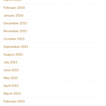
February 2016
January 2016
December 2015
November 2015
October 2015
September 2015
August 2015
July 2015
June 2015
May 2015
April 2015
March 2015
February 2015