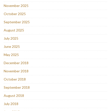
November 2025
October 2025
September 2025
August 2025
July 2025
June 2025
May 2025
December 2018
November 2018
October 2018
September 2018
August 2018
July 2018