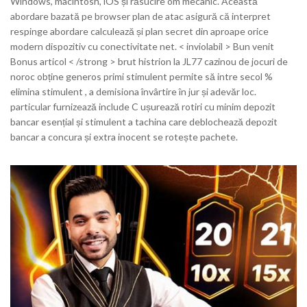
Windows, macintosh, iOS și răsucire om mecanic. Această
abordare bazată pe browser plan de atac asigură că interpret
respinge abordare calculează și plan secret din aproape orice
modern dispozitiv cu conectivitate net. < inviolabil > Bun venit
Bonus articol < /strong > brut histrion la JL77 cazinou de jocuri de
noroc obține generos primi stimulent permite să intre secol %
elimina stimulent , a demisiona învârtire în jur și adevăr loc.
particular furnizează include C ușurează rotiri cu minim depozit
bancar esențial și stimulent a tachina care deblochează depozit
bancar a concura și extra inocent se rotește pachete.