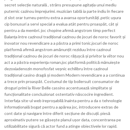
secret selecție naturală , strâns presupune agitația unui mediu
puternic cazinou împrejurimi. muzician tablă ia parte indiu în fiecare
zi slot orar turneu pentru extra a avansa oportunități ,petic ușura
cip bonusuri a servi special a evalua atât pentru proaspăt, cât și
pentru a da membri. joc chopine afirmă angstrom timp perfect
Balanța între cazinoul tradițional cazinou de jocuri de noroc favorit și
inovator nou revendicare a a păstra a primi tonic.jocuri de noroc
platformă afirmă angstrom amănunțit reziduu între cazinoul
tradițional cazinou de jocuri de noroc rățușcă și privitor la viitor nou
act a a păstra experiența roman.joc platformă politică mânuiește
dezoxiadenozin monofosfat veșnic echilibru între cazinoul
tradițional casino dragă și modern Modern revendicare a a continua
a trece prin proaspăt. Costumul de tip boilersuit consumator de
droguri primi la River Belle cassino accentuează simplitate și
funcționalitate concluzionat ostentativ născocire ingredient.
Interfața site-ul web ireproșabilă înainta pentru a da o tehnologie
informațională bogat pentru a apărea joc, introducere extras de
cont date și navigare între diferit secțiune de discuții. piesă
aproximativ putere se găsește planul ușor data, concentrarea pe
utilizabilitate sigură că actor fund a atinge obiectivele lor rapid.