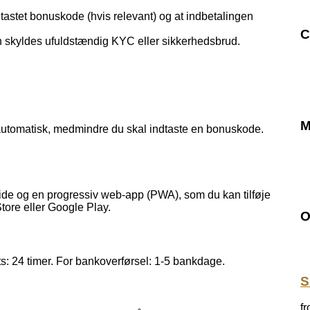
tastet bonuskode (hvis relevant) og at indbetalingen
C
 skyldes ufuldstændig KYC eller sikkerhedsbrud.
M
automatisk, medmindre du skal indtaste en bonuskode.
ide og en progressiv web-app (PWA), som du kan tilføje
Store eller Google Play.
O
ts: 24 timer. For bankoverførsel: 1-5 bankdage.
S
f