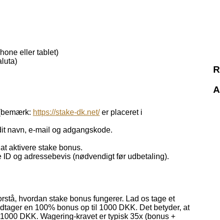
one eller tablet)
aluta)
R
A
(bemærk:
https://stake-dk.net/
er placeret i
 dit navn, e-mail og adgangskode.
 at aktivere stake bonus.
 ID og adressebevis (nødvendigt før udbetaling).
rstå, hvordan stake bonus fungerer. Lad os tage et
tager en 100% bonus op til 1000 DKK. Det betyder, at
 1000 DKK. Wagering-kravet er typisk 35x (bonus +