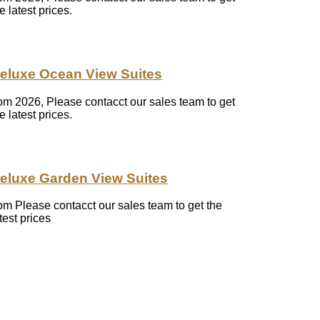
e latest prices.
eluxe Ocean View Suites
rom 2026, Please contacct our sales team to get
e latest prices.
eluxe Garden View Suites
rom Please contacct our sales team to get the
test prices