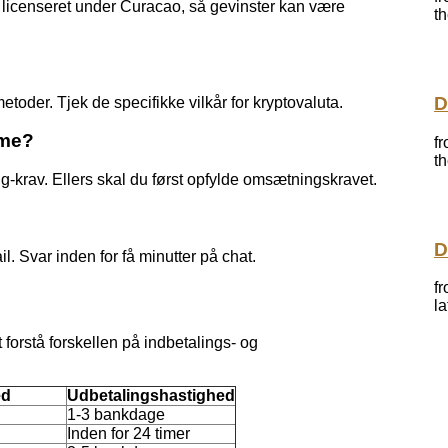
 licenseret under Curacao, så gevinster kan være
th
D
oder. Tjek de specifikke vilkår for kryptovaluta.
mme?
f
th
-krav. Ellers skal du først opfylde omsætningskravet.
D
l. Svar inden for få minutter på chat.
f
la
t forstå forskellen på indbetalings- og
ed
Udbetalingshastighed
1-3 bankdage
Inden for 24 timer