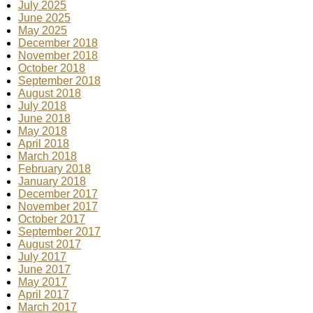
July 2025
June 2025
May 2025
December 2018
November 2018
October 2018
September 2018
August 2018
July 2018
June 2018
May 2018
April 2018
March 2018
February 2018
January 2018
December 2017
November 2017
October 2017
September 2017
August 2017
July 2017
June 2017
May 2017
April 2017
March 2017