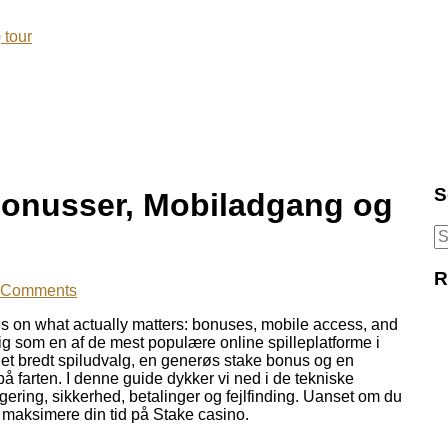
 tour
S
Bonusser, Mobiladgang og
S
fo
R
 Comments
s on what actually matters: bonuses, mobile access, and
sig som en af de mest populære online spilleplatforme i
et bredt spiludvalg, en generøs stake bonus og en
på farten. I denne guide dykker vi ned i de tekniske
wagering, sikkerhed, betalinger og fejlfinding. Uanset om du
 at maksimere din tid på Stake casino.