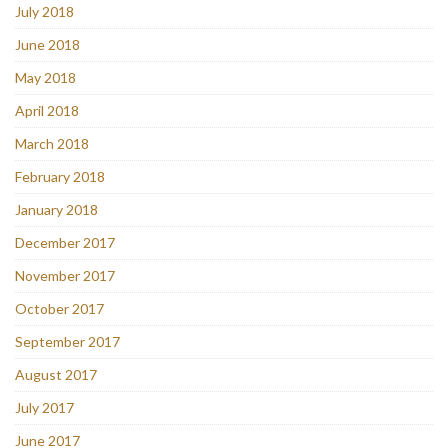
July 2018
June 2018
May 2018
April 2018
March 2018
February 2018
January 2018
December 2017
November 2017
October 2017
September 2017
August 2017
July 2017
June 2017