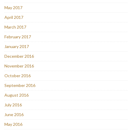
May 2017
April 2017
March 2017
February 2017
January 2017
December 2016
November 2016
October 2016
September 2016
August 2016
July 2016
June 2016
May 2016