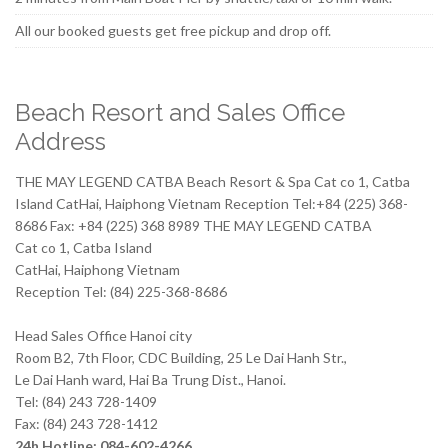
All our booked guests get free pickup and drop off.
Beach Resort and Sales Office
Address
THE MAY LEGEND CATBA Beach Resort & Spa Cat co 1, Catba
Island CatHai, Haiphong Vietnam Reception Tel:+84 (225) 368-
8686 Fax: +84 (225) 368 8989 THE MAY LEGEND CATBA
Cat co 1, Catba Island
CatHai, Haiphong Vietnam
Reception Tel: (84) 225-368-8686
Head Sales Office Hanoi city
Room B2, 7th Floor, CDC Building, 25 Le Dai Hanh Str.,
Le Dai Hanh ward, Hai Ba Trung Dist., Hanoi.
Tel: (84) 243 728-1409
Fax: (84) 243 728-1412
24h Hotline: 084-602-4266