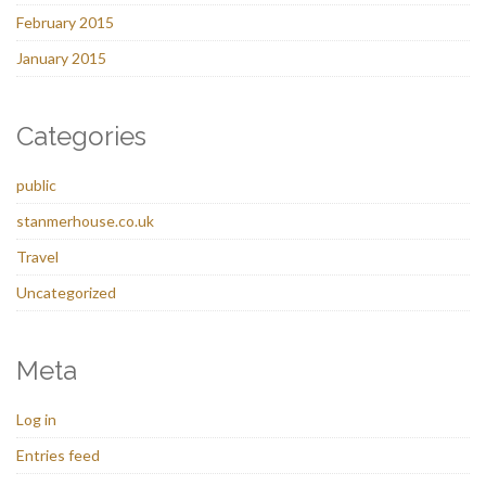
February 2015
January 2015
Categories
public
stanmerhouse.co.uk
Travel
Uncategorized
Meta
Log in
Entries feed