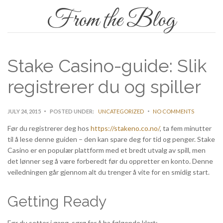
From the Blog
Stake Casino-guide: Slik
registrerer du og spiller
JULY 24, 2015
POSTED UNDER:
UNCATEGORIZED
NO COMMENTS
Før du registrerer deg hos
https://stakeno.co.no/
, ta fem minutter
til å lese denne guiden – den kan spare deg for tid og penger. Stake
Casino er en populær plattform med et bredt utvalg av spill, men
det lønner seg å være forberedt før du oppretter en konto. Denne
veiledningen går gjennom alt du trenger å vite for en smidig start.
Getting Ready
Før du setter i gang, sørg for å ha følgende klart: