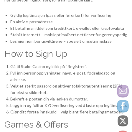
Gyldig legitimasjon (pass eller førerkort) for verifisering
En aktiv e-postadresse
Et betalingsmiddel som kredittkort, e-wallet eller kryptovaluta
Stabilt internett – mobiloptimalisert nettleser fungerer ypperlig
Les gjennom bonusvilkårene – spesielt omsetningskrav
How to Sign Up
Gå til Stake Casino og klikk på “Registrer”.
Fyll inn personopplysninger: navn, e-post, fødselsdato og
adresse.
Velg et sterkt passord og aktiver tofaktorautentisering (2FA)
for ekstra sikkerhet.
Bekreft e-posten din via lenken du mottar.
Logg inn og fullfør KYC-verifisering ved å laste opp legitimasjon.
Gjør ditt første innskudd – velg blant flere betalingsmetoder.
Games & Offers