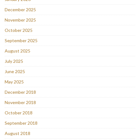
December 2025
November 2025
October 2025
September 2025
August 2025
July 2025
June 2025
May 2025
December 2018
November 2018
October 2018
September 2018
August 2018