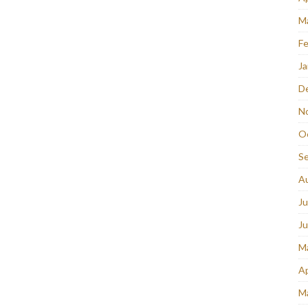
M
Fe
Ja
D
N
O
S
A
Ju
J
M
Ap
M