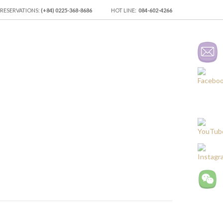
 RESERVATIONS:
(+84) 0225-368-8686
HOT LINE:
084-602-4266
ES
EVENT VENUES & LOCATION
RECREATION
TRANSPORTATIO