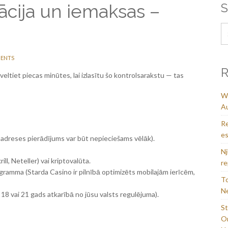
rācija un iemaksas –
S
ENTS
R
eltiet piecas minūtes, lai izlasītu šo kontrolsarakstu — tas
W
Au
Re
es
adreses pierādījums var būt nepieciešams vēlāk).
Nj
, Neteller) vai kriptovalūta.
re
ramma (Starda Casino ir pilnībā optimizēts mobilajām ierīcēm,
To
Ne
i 18 vai 21 gads atkarībā no jūsu valsts regulējuma).
St
On