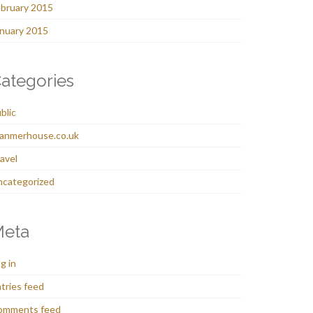
bruary 2015
nuary 2015
ategories
blic
tanmerhouse.co.uk
avel
ncategorized
eta
g in
tries feed
omments feed