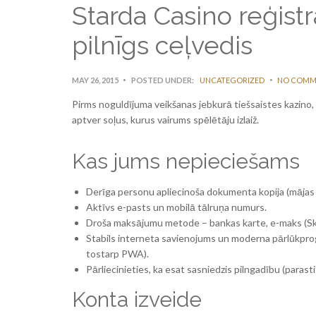
Starda Casino reģist
pilnīgs ceļvedis
MAY 26, 2015
POSTED UNDER:
UNCATEGORIZED
NO COMM
Pirms noguldījuma veikšanas jebkurā tiešsaistes kazino, v
aptver soļus, kurus vairums spēlētāju izlaiž.
Kas jums nepieciešams
Derīga personu apliecinoša dokumenta kopija (mājas 
Aktīvs e-pasts un mobilā tālruņa numurs.
Droša maksājumu metode – bankas karte, e-maks (Skrill
Stabils interneta savienojums un moderna pārlūkprog
tostarp PWA).
Pārliecinieties, ka esat sasniedzis pilngadību (parast
Konta izveide