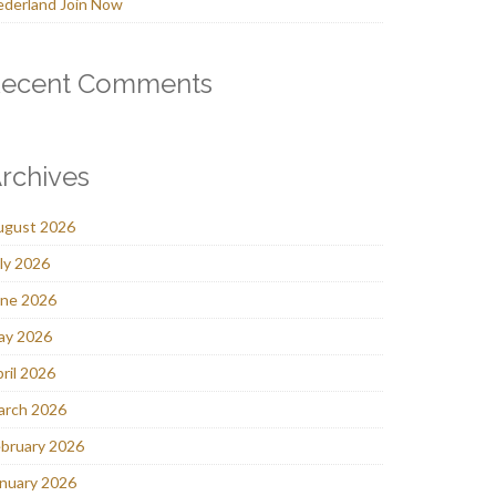
derland Join Now
ecent Comments
rchives
ugust 2026
ly 2026
une 2026
ay 2026
ril 2026
arch 2026
bruary 2026
nuary 2026