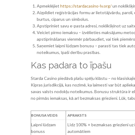
Apmeklējiet
https://stardacasino-lv.org/
un noklikšķin
Aizpildiet reģistrācijas formu ar lietotājvārdu, paroli
burtus, ciparus un simbolus.
Apstipriniet savu e-pasta adresi, noklikšķinot uz sai
Veiciet pirmo iemaksu – izvēlieties maksājumu metod
apstiprināšanas vienmēr pārbaudiet, vai tiek piemēr
Saņemiet laipni lūdzam bonusu – parasti tas tiek aut
noteikumus, īpaši derību prasības.
Kas padara to īpašu
Starda Casino piedāvā plašu spēļu klāstu – no klasiskaji
Kipras jurisdikcijā, kas nozīmē, ka laimesti var būt aplie
savas valsts nodokļu noteikumus. Bonusu struktūra ir el
no pirmās iemaksas, kā arī bezmaksas griezieni. Lūk, tab
BONUSA VEIDS
APRAKSTS
Laipni lūdzam
Līdz 100% + bezmaksas griezieni uz 
bonuss
automātiem