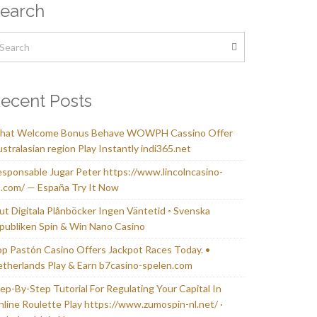
earch
ecent Posts
hat Welcome Bonus Behave WOWPH Cassino Offer
stralasian region Play Instantly indi365.net
sponsable Jugar Peter https://www.lincolncasino-
.com/ — España Try It Now
ut Digitala Plånböcker Ingen Väntetid ◦ Svenska
publiken Spin & Win Nano Casino
p Pastón Casino Offers Jackpot Races Today. •
therlands Play & Earn b7casino-spelen.com
ep-By-Step Tutorial For Regulating Your Capital In
line Roulette Play https://www.zumospin-nl.net/ ·