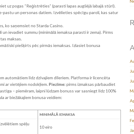
Ne
iet uz pogas “Reģistrēties” (parasti lapas augšējā labajā stūrī).
, e-pastu un personas datiem. Izvēlieties spēcīgu paroli, kas satur
R
tes, ko saņemsiet no Starda Casino.
i un ievadiet summu (minimālā iemaksa parasti ir zema). Pirms
otas maksas.
omātiski piešķirts pēc pirmās iemaksas. Izlasiet bonusa
A
A
Ju
em automātiem līdz dzīvajiem dīleriem. Platforma ir licencēta
J
kami ar vietējiem nodokļiem.
Piezīme:
pirms izmaksas pārbaudiet
astīga – piemēram, laipni lūdzam bonuss var sasniegt līdz 100%
M
ula ar biežākajiem bonusa veidiem:
Ap
M
MINIMĀLĀ IEMAKSA
Fe
izvēlētiem spēļu
10 eiro
Ja