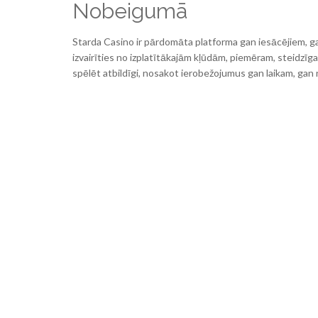
Nobeigumā
Starda Casino ir pārdomāta platforma gan iesācējiem, g
izvairīties no izplatītākajām kļūdām, piemēram, steidz
spēlēt atbildīgi, nosakot ierobežojumus gan laikam, gan 