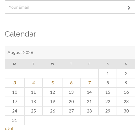
Calendar
August 2026
M
T
W
T
F
S
S
1
2
3
4
5
6
7
8
9
10
11
12
13
14
15
16
17
18
19
20
21
22
23
24
25
26
27
28
29
30
31
« Jul