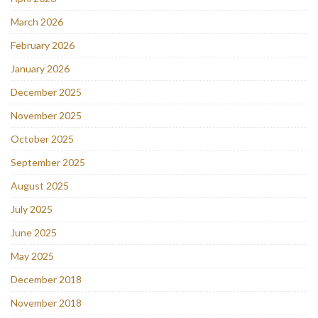
March 2026
February 2026
January 2026
December 2025
November 2025
October 2025
September 2025
August 2025
July 2025
June 2025
May 2025
December 2018
November 2018