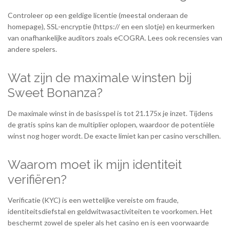
Controleer op een geldige licentie (meestal onderaan de
homepage), SSL-encryptie (https:// en een slotje) en keurmerken
van onafhankelijke auditors zoals eCOGRA. Lees ook recensies van
andere spelers.
Wat zijn de maximale winsten bij
Sweet Bonanza?
De maximale winst in de basisspel is tot 21.175x je inzet. Tijdens
de gratis spins kan de multiplier oplopen, waardoor de potentiële
winst nog hoger wordt. De exacte limiet kan per casino verschillen.
Waarom moet ik mijn identiteit
verifiëren?
Verificatie (KYC) is een wettelijke vereiste om fraude,
identiteitsdiefstal en geldwitwasactiviteiten te voorkomen. Het
beschermt zowel de speler als het casino en is een voorwaarde